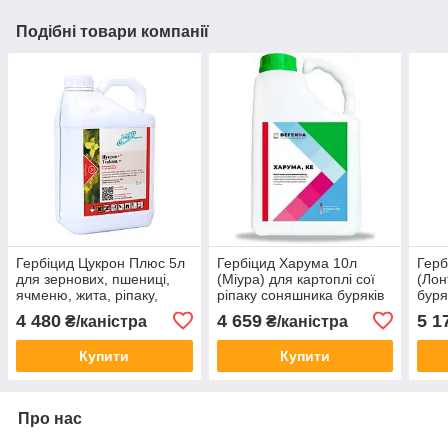
Подібні товари компанії
Гербіцид Цукрон Плюс 5л
Гербіцид Харума 10л
Герб
для зернових, пшениці,
(Міура) для картоплі сої
(Лон
ячменю, жита, ріпаку,
ріпаку соняшника буряків
буря
кукурудзи (клопіраліда 300
(Хізалофоп-П-етил, 125 г/
пшен
4 480
4 659
5 1
₴/каністра
₴/каністра
г/л)
л)
г/л)
Купити
Купити
Про нас