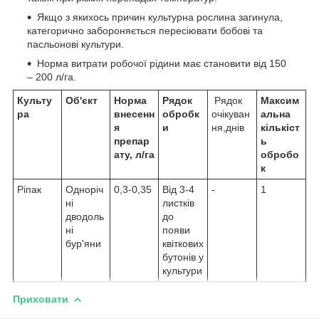
Якщо з якихось причин культурна рослина загинула,
категорично забороняється пересіювати бобові та
пасльонові культури.
Норма витрати робочої рідини має становити від 150
– 200 л/га.
Культу
Об'єкт
Норма
Рядок
Рядок
Максим
ра
внесенн
обробк
очікуван
альна
я
и
ня,днів
кількіст
препар
ь
ату, л/га
обробо
к
Ріпак
Одноріч
0,3-0,35
Від 3-4
-
1
ні
листків
дводоль
до
ні
появи
бур'яни
квіткових
бутонів у
культури
Приховати