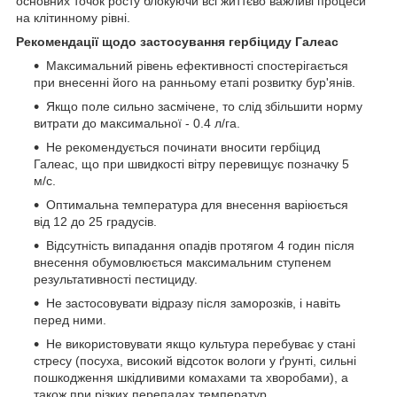
основних точок росту блокуючи всі життєво важливі процеси
на клітинному рівні.
Рекомендації щодо застосування гербіциду Галеас
Максимальний рівень ефективності спостерігається
при внесенні його на ранньому етапі розвитку бур'янів.
Якщо поле сильно засмічене, то слід збільшити норму
витрати до максимальної - 0.4 л/га.
Не рекомендується починати вносити гербіцид
Галеас, що при швидкості вітру перевищує позначку 5
м/с.
Оптимальна температура для внесення варіюється
від 12 до 25 градусів.
Відсутність випадання опадів протягом 4 годин після
внесення обумовлюється максимальним ступенем
результативності пестициду.
Не застосовувати відразу після заморозків, і навіть
перед ними.
Не використовувати якщо культура перебуває у стані
стресу (посуха, високий відсоток вологи у ґрунті, сильні
пошкодження шкідливими комахами та хворобами), а
також при різких перепадах температур.