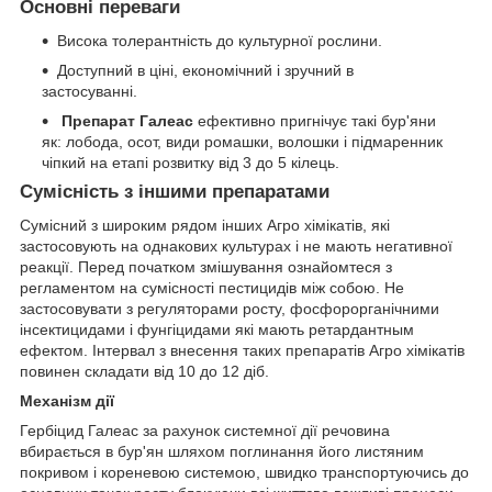
Основні переваги
Висока толерантність до культурної рослини.
Доступний в ціні, економічний і зручний в
застосуванні.
Препарат Галеас
ефективно пригнічує такі бур'яни
як: лобода, осот, види ромашки, волошки і підмаренник
чіпкий на етапі розвитку від 3 до 5 кілець.
Сумісність з іншими препаратами
Сумісний з широким рядом інших Агро хімікатів, які
застосовують на однакових культурах і не мають негативної
реакції. Перед початком змішування ознайомтеся з
регламентом на сумісності пестицидів між собою. Не
застосовувати з регуляторами росту, фосфорорганічними
інсектицидами і фунгіцидами які мають ретардантным
ефектом. Інтервал з внесення таких препаратів Агро хімікатів
повинен складати від 10 до 12 діб.
Механізм дії
Гербіцид Галеас за рахунок системної дії речовина
вбирається в бур'ян шляхом поглинання його листяним
покривом і кореневою системою, швидко транспортуючись до