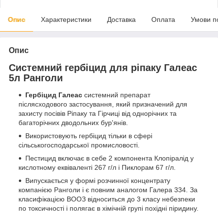
Опис
Характеристики
Доставка
Оплата
Умови п
Опис
Системний гербіцид для ріпаку Галеас
5л Ранголи
Гербіцид Галеас
системний препарат
післясходового застосування, який призначений для
захисту посівів Ріпаку та Гірчиці від однорічних та
багаторічних дводольних бур'янів.
Використовують гербіцид тільки в сфері
сільськогосподарської промисловості.
Пестицид включає в себе 2 компонента Клопіралід у
кислотному еквіваленті 267 г/л і Пиклорам 67 г/л.
Випускається у формі розчинної концентрату
компанією Ранголи і є повним аналогом Галера 334. За
класифікацією ВООЗ відноситься до 3 класу небезпеки
по токсичності і полягає в хімічній групі похідні піридину.