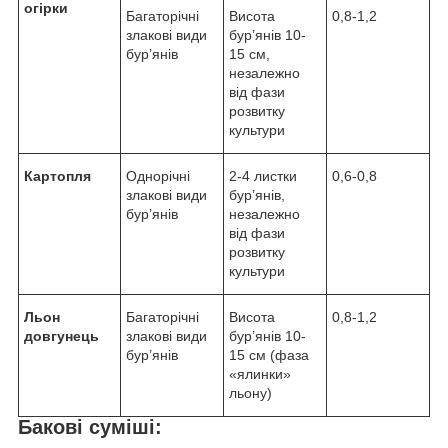
огірки
Багаторічні
Висота
0,8-1,2
злакові види
бур’янів 10-
бур’янів
15 см,
незалежно
від фази
розвитку
культури
Картопля
Однорічні
2-4 листки
0,6-0,8
злакові види
бур’янів,
бур’янів
незалежно
від фази
розвитку
культури
Льон
Багаторічні
Висота
0,8-1,2
довгунець
злакові види
бур’янів 10-
бур’янів
15 см (фаза
«ялинки»
льону)
Бакові суміші: