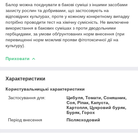
Балор можна поєднувати в бакові суміші з іншими засобами
захисту рослин та добривами, що застосовують на
відповідних культурах, проте у кожному конкретному випадку
потрібно проводити тест на хімічну сумісність. Не виключене
використання в бакових сумішах з проти дводольними
гербіцидами, за умови обґрунтованих норм внесення (при
перевищенні норм можливі прояви фітотоксичної дії на
культуру).
Приховати
Характеристики
Користувальницькі характеристики
Застосування для:
Цибуля, Томати, Соняшник,
Соя, Ріпак, Капуста,
Картопля, Цукровий буряк,
Буряк, Горох
Період внесення
Післясходовий