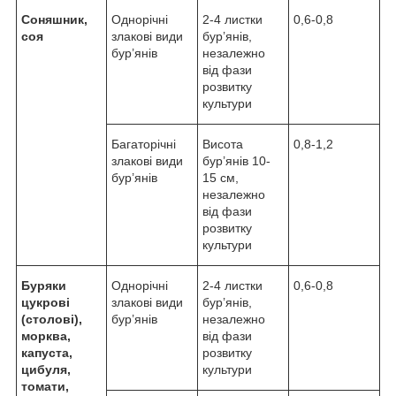
Соняшник,
Однорічні
2-4 листки
0,6-0,8
соя
злакові види
бур’янів,
бур’янів
незалежно
від фази
розвитку
культури
Багаторічні
Висота
0,8-1,2
злакові види
бур’янів 10-
бур’янів
15 см,
незалежно
від фази
розвитку
культури
Буряки
Однорічні
2-4 листки
0,6-0,8
цукрові
злакові види
бур’янів,
(столові),
бур’янів
незалежно
морква,
від фази
капуста,
розвитку
цибуля,
культури
томати,