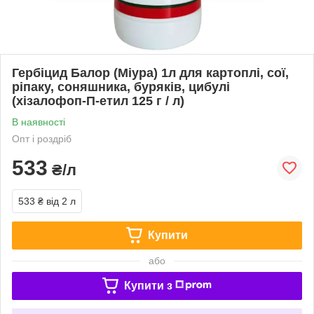
Гербіцид Балор (Міура) 1л для картоплі, сої,
ріпаку, соняшника, буряків, цибулі
(хізалофоп-П-етил 125 г / л)
В наявності
Опт і роздріб
533
₴/л
533 ₴
від 2 л
Купити
або
Купити з