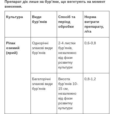
Препарат діє лише на бурʼяни, що вегетують на момент
внесення.
Культура
Види
Спосіб та
Норма
бур’янів
період
витрати
обробки
препарату,
л/га
Ріпак
Однорічні
2-4 листки
0,6-0,8
озимий
злакові види
бур’янів,
(ярий)
бур’янів
незалежно
від фази
розвитку
культури
Багаторічні
Висота
0,8-1,2
злакові види
бур’янів 10-
бур’янів
15 см,
незалежно
від фази
розвитку
культури