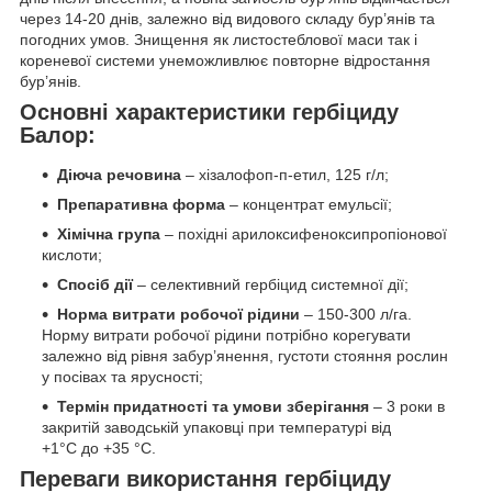
через 14-20 днів, залежно від видового складу бур’янів та
погодних умов. Знищення як листостеблової маси так і
кореневої системи унеможливлює повторне відростання
бур’янів.
Основні характеристики гербіциду
Балор:
Діюча речовина
– хізалофоп-п-етил, 125 г/л;
Препаративна форма
– концентрат емульсії;
Хімічна група
– похідні арилоксифеноксипропіонової
кислоти;
Спосіб дії
– селективний гербіцид системної дії;
Норма витрати робочої рідини
– 150-300 л/га.
Норму витрати робочої рідини потрібно корегувати
залежно від рівня забур’янення, густоти стояння рослин
у посівах та ярусності;
Термін придатності та умови зберігання
– 3 роки в
закритій заводській упаковці при температурі від
+1°С до +35 °С.
Переваги використання гербіциду