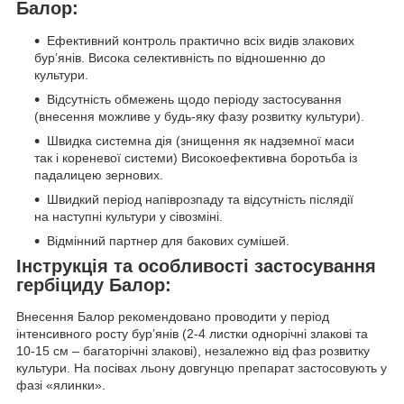
Балор:
Ефективний контроль практично всіх видів злакових
бур’янів. Висока селективність по відношенню до
культури.
Відсутність обмежень щодо періоду застосування
(внесення можливе у будь-яку фазу розвитку культури).
Швидка системна дія (знищення як надземної маси
так і кореневої системи) Високоефективна боротьба із
падалицею зернових.
Швидкий період напіврозпаду та відсутність післядії
на наступні культури у сівозміні.
Відмінний партнер для бакових сумішей.
Інструкція та особливості застосування
гербіциду Балор:
Внесення Балор рекомендовано проводити у період
інтенсивного росту бур’янів (2-4 листки однорічні злакові та
10-15 см – багаторічні злакові), незалежно від фаз розвитку
культури. На посівах льону довгунцю препарат застосовують у
фазі «ялинки».