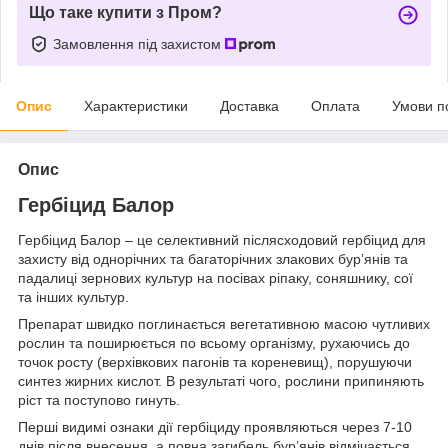
Що таке купити з Пром?
Замовлення під захистом
Опис
Характеристики
Доставка
Оплата
Умови п
Опис
Гербіцид Балор
Гербіцид Балор – це селективний післясходовий гербіцид для
захисту від однорічних та багаторічних злакових бурʼянів та
падалиці зернових культур на посівах ріпаку, соняшнику, сої
та інших культур.
Препарат швидко поглинається вегетативною масою чутливих
рослин та поширюється по всьому організму, рухаючись до
точок росту (верхівкових пагонів та кореневищ), порушуючи
синтез жирних кислот. В результаті чого, рослини припиняють
ріст та поступово гинуть.
Перші видимі ознаки дії гербіциду проявляються через 7-10
днів після внесення, а повна загибель бур’янів відмічається