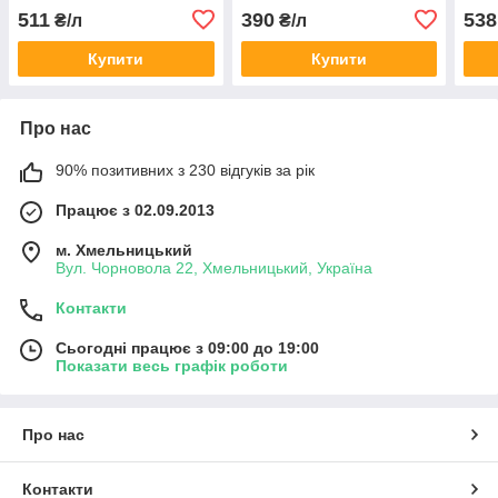
(Хізалофоп-П-етил: 50 г/л)
( хізалофоп-п-етил, 125 г/
кукур
511
390
538
₴/л
₴/л
л)
цукр
соня
Купити
Купити
Про нас
90% позитивних з 230 відгуків за рік
Працює з 02.09.2013
м. Хмельницький
Вул. Чорновола 22, Хмельницький, Україна
Контакти
Сьогодні працює з 09:00 до 19:00
Показати весь графік роботи
Про нас
Контакти