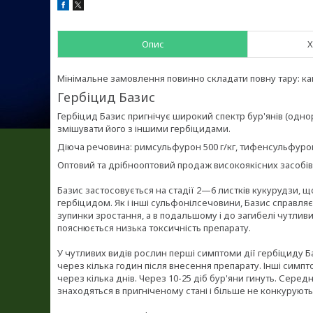
Опис
Х
Мінімальне замовлення повинно складати повну тару: кані
Гербіцид Базис
Гербіцид Базис пригнічує широкий спектр бур'янів (однор
змішувати його з іншими гербіцидами.
Діюча речовина: римсульфурон 500 г/кг, тифенсульфурон
Оптовий та дрібнооптовий продаж високоякісних засобів 
Базис застосовується на стадії 2—6 листків кукурудзи, 
гербіцидом. Як і інші сульфонілсечовини, Базис справл
зупинки зростання, а в подальшому і до загибелі чутлив
пояснюється низька токсичність препарату.
У чутливих видів рослин перші симптоми дії гербіциду Б
через кілька годин після внесення препарату. Інші симпт
через кілька днів. Через 10-25 діб бур'яни гинуть. Сер
знаходяться в пригніченому стані і більше не конкурують