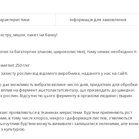
арактеристики
Інформація для замовлення
стру, мішок, пакет чи банку!
ічні та багаторічні злакові, широколистяні), тому немає необхідності
метил 250 г/кг
захисту рослин від відомого виробника, наданого у нас на сайті.
що дає можливість вибрати велике число днів, придатних для обробки
яє вплив на фермент ацетолактатсинтазу, що призводить до швидкої
их рослин. Відсутністю цього ферменту в організмі людини і тварин
азис проявляються в тканинах меристеми. Бур'яни припиняють ріст
оми, в тому числі хлороз, некроз і деформація листків, з'являються
едньочутливі бур'яни можуть виживати і залишатися зеленими, але вони
 з культурою.