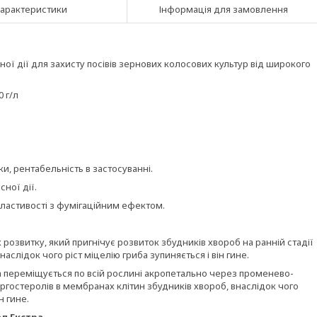
арактеристики
Інформація для замовлення
ї дії для захисту посівів зернових колосових культур від широкого
 г/л
и, рентабельність в застосуванні.
ної дії.
властивості з фумігаційним ефектом.
х розвитку, який пригнічує розвиток збудників хвороб на ранній стадії
наслідок чого ріст міцелію гриба зупиняється і він гине.
 переміщується по всій рослині акропетально через променево-
ргостеролів в мембранах клітин збудників хвороб, внаслідок чого
н гине.