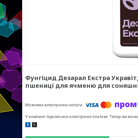
Фунгіцид Дезарал Екстра Украві
пшениці для ячменю для соняшн
У компанії підключені електронні платежі. Тепер ви мож