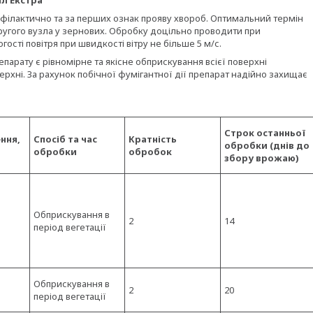
л Екстра
рофілактично та за перших ознак прояву хвороб. Оптимальний термін
другого вузла у зернових. Обробку доцільно проводити при
гості повітря при швидкості вітру не більше 5 м/с.
арату є рівномірне та якісне обприскування всієї поверхні
ерхні. За рахунок побічної фумігантної дії препарат надійно захищає
Строк останньої
ння,
Спосіб та час
Кратність
обробки (днів до
обробки
обробок
збору врожаю)
Обприскування в
2
14
період вегетації
Обприскування в
2
20
період вегетації