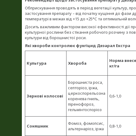
Рекомендації щодо застосування препарату Дезара
Обприскування проводять в період вегетації культур, п
застосування препарату – від початку кущіння до фази 
температурі в межах від +15 до +25°С та оптимальній воло
Досить важливим фактором високої ефективності дії преп
культурної рослини без стікання робочого розчину з пов
культури від борошнистої роси.
Які хвороби контролює фунгіцид Дезарал Екстра
Норма внесе
Культура
Хвороба
кг/га
Борошниста роса,
септоріоз, іржа,
церкоспорельозна
Зернові колосові
0,6-1,0
коренева гниль,
піренофороз,
гельмінтоспоріоз
Фомоз, фомопсис,
Соняшник
0,8-1,0
альтернаріоз, іржа