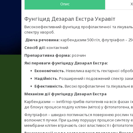
Опис
Х
Фунгіцид Дезарал Екстра Укравіт
Високоефективний фунгіцид профілактичної та лікувально
спектру хвороб.
Діюча речовина:
карбендазим 500 г/л, флутріафол – 250
Спосіб дії:
контактний
Препаративна форма:
розчин
Які переваги фунгіциду Дезарал Екстра:
Економічність.
Невелика вартість гектарної обробк
Надійність.
Розширений і подовжений спектр захис
Ефективність.
Високі профілактичні та лікувальні 
Механізм дії фунгіциду Дезарал Екстра
Карбендазим — інгібітор грибів-патогенів на всіх фазах ї
де блокує процеси поділу клітин (мітоз) у фітопатогена, в
Флутріафол – швидко поглинається поверхнею рослин та
волокнисті пучки. При цьому порушує процеси синтезу е
мембрани клітин втрачають свої властивості і фітопатоге