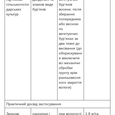
сільськогоспо
злакові види
бур’янів
дарських
бур’янів
восени, після
культур
збирання
попередника
або весною
по
вегетуючих
бур’янах за
два тижні до
висівання (до
обприскуванн
я виключити
всі механічні
обробки
грунту крім
ранньовесня
ного закриття
вологи)
Практичний досвід застосування
Зернові
однорічні і
при вологості
1,8 кг/га