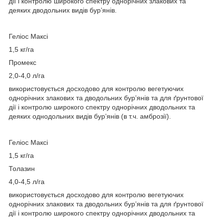
дії і контролю широкого спектру однорічних злакових та
деяких дводольних видів бур’янів.
Геліос Максі
1,5 кг/га
Промекс
2,0-4,0 л/га
використовується досходово для контролю вегетуючих
однорічних злакових та дводольних бур’янів та для ґрунтової
дії і контролю широкого спектру однорічних дводольних та
деяких однодольних видів бур’янів (в т.ч. амброзії).
Геліос Максі
1,5 кг/га
Толазин
4,0-4,5 л/га
використовується досходово для контролю вегетуючих
однорічних злакових та дводольних бур’янів та для ґрунтової
дії і контролю широкого спектру однорічних дводольних та