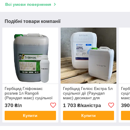
Всі умови повернення
Подібні товари компанії
Гербіцид Гліфомакс
Гербіцид Геліос Екстра 5л
Герб
розлив 1л Rangoli
суцільної дії (Раундап
суці
(Раундап макс) суцільної
макс) десикант для
макс
дії (калійна сіль гліфосату,
зернобобових та
зерн
370
1 703
390
₴/л
₴/каністра
614 г/л)
соняшника - калійна сіль
соня
гліфосату, 663 г/л
гліф
Купити
Купити