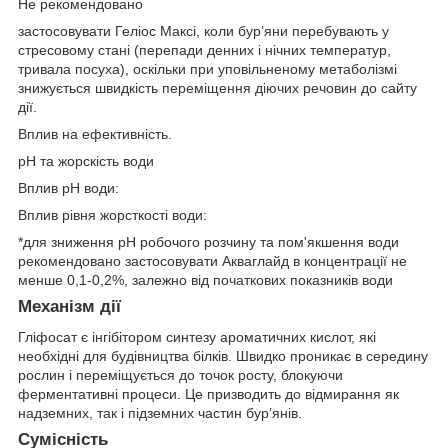
Не рекомендовано
застосовувати Геліос Максі, коли бур’яни перебувають у
стресовому стані (перепади денних і нічних температур,
тривала посуха), оскільки при уповільненому метаболізмі
знижується швидкість переміщення діючих речовин до сайту
дії.
Вплив на ефективність.
pH та жорскість води
Вплив рH води:
Вплив рівня жорсткості води:
*для зниження рН робочого розчину та пом'якшення води
рекомендовано застосовувати Акваглайд в концентрації не
менше 0,1-0,2%, залежно від початкових показників води
Механізм дії
Гліфосат є інгібітором синтезу ароматичних кислот, які
необхідні для будівництва білків. Швидко проникає в середину
рослин і переміщується до точок росту, блокуючи
ферментативні процеси. Це призводить до відмирання як
надземних, так і підземних частин бур’янів.
Сумісність