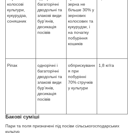
колосові
багаторічні
зерна не
культури,
дводольні та
більше 30% у
кукурудза,
злакові види
зернових
соняшник
бур’янів,
колосових та
десикація
кукурудзи, і
посівів
на початку
побуріння
кошиків
Ріпак
однорічні і
обприскуванн
1,8 кг/га
багаторічні
я при
дводольні та
побурінні
злакові види
70% стручків
бур’янів,
у культури
десикація
посівів
Бакові суміші
Пари та поля призначені під посіви сільськогосподарських
культур