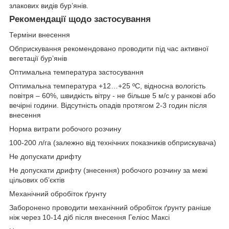
злакових видів бур’янів.
Рекомендації щодо застосування
Терміни внесення
Обприскування рекомендовано проводити під час активної
вегетації бур’янів
Оптимальна температура застосування
Оптимальна температура +12…+25 ºС, відносна вологість
повітря – 60%, швидкість вітру - не більше 5 м/с у ранкові або
вечірні години. Відсутність опадів протягом 2-3 годин після
внесення
Норма витрати робочого розчину
100-200 л/га (залежно від технічних показників обприскувача)
Не допускати дрифту
Не допускати дрифту (знесення) робочого розчину за межі
цільових об’єктів
Механічний обробіток ґрунту
Заборонено проводити механічний обробіток ґрунту раніше
ніж через 10-14 діб після внесення Геліос Максі