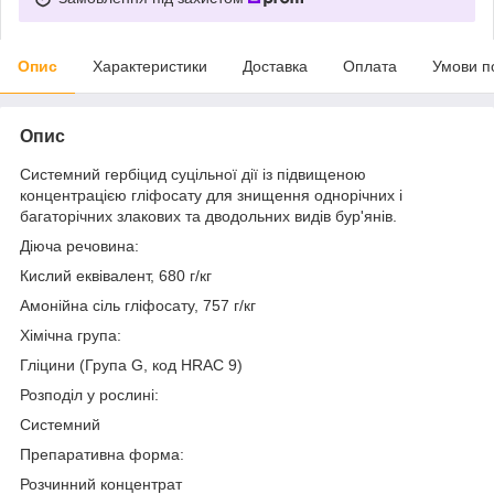
Опис
Характеристики
Доставка
Оплата
Умови п
Опис
Системний гербіцид суцільної дії із підвищеною
концентрацією гліфосату для знищення однорічних і
багаторічних злакових та дводольних видів бур'янів.
Діюча речовина:
Кислий еквівалент, 680 г/кг
Амонійна сіль гліфосату, 757 г/кг
Хімічна група:
Гліцини (Група G, код HRAC 9)
Розподіл у рослині:
Системний
Препаративна форма:
Розчинний концентрат