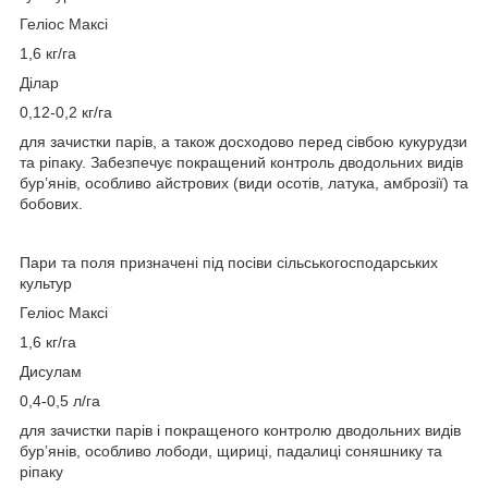
Геліос Максі
1,6 кг/га
Ділар
0,12-0,2 кг/га
для зачистки парів, а також досходово перед сівбою кукурудзи
та ріпаку. Забезпечує покращений контроль дводольних видів
бур’янів, особливо айстрових (види осотів, латука, амброзії) та
бобових.
Пари та поля призначені під посіви сільськогосподарських
культур
Геліос Максі
1,6 кг/га
Дисулам
0,4-0,5 л/га
для зачистки парів і покращеного контролю дводольних видів
бур’янів, особливо лободи, щириці, падалиці соняшнику та
ріпаку