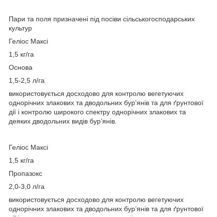
Пари та поля призначені під посіви сільськогосподарських
культур
Геліос Максі
1,5 кг/га
Основа
1,5-2,5 л/га
використовується досходово для контролю вегетуючих
однорічних злакових та дводольних бур’янів та для ґрунтової
дії і контролю широкого спектру однорічних злакових та
деяких дводольних видів бур’янів.
Геліос Максі
1,5 кг/га
Пропазокс
2,0-3,0 л/га
використовується досходово для контролю вегетуючих
однорічних злакових та дводольних бур’янів та для ґрунтової