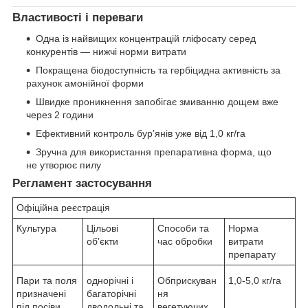
Властивості і переваги
Одна із найвищих концентрацій гліфосату серед
конкурентів — нижчі норми витрати
Покращена біодоступність та гербіцидна активність за
рахунок амонійної форми
Швидке проникнення запобігає змиванню дощем вже
через 2 години
Ефективний контроль бур’янів уже від 1,0 кг/га
Зручна для використання препаративна форма, що
не утворює пилу
Регламент застосування
Офіційна реєстрація
Культура
Цільові
Способи та
Норма
обʼєкти
час обробки
витрати
препарату
Пари та поля
однорічні і
Обприскуван
1,0-5,0 кг/га
призначені
багаторічні
ня
під посіви
дводольні та
вегетуючих