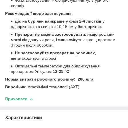
Фаза застосування – Обприскування культури 3-6
листків
Рекомендації щодо застосування
Діє на бур’яни найкраще у фазі 2-4 листків
у
однорічних та за висоти 10-15 см у багаторічних
Препарат не можна застосовувати, якщо
рослини
мокрі від дощу чи роси, і якщо очікується дощ протягом
3 годин після обробки.
Не застосовуйте препарат на рослинах,
які
знаходяться в стресі
Оптимальні температури для обприскування
препаратом Унісулам
12
-25 °С
Норма витрати робочого розчину: 200 л/га
Виробник:
Агрохімічні технології (АХТ)
Приховати
Характеристики