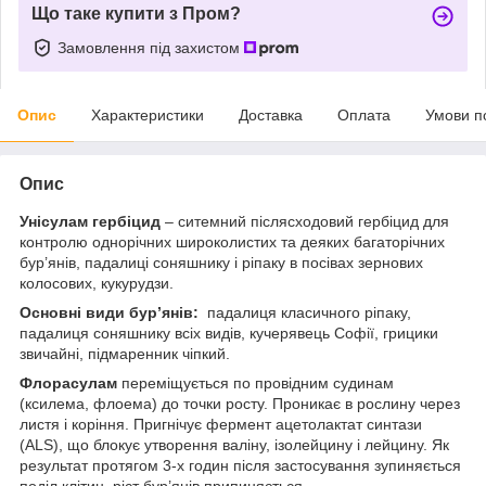
Що таке купити з Пром?
Замовлення під захистом
Опис
Характеристики
Доставка
Оплата
Умови п
Опис
Унісулам гербіцид
– ситемний післясходовий гербіцид для
контролю однорічних широколистих та деяких багаторічних
бур’янів, падалиці соняшнику і ріпаку в посівах зернових
колосових, кукурудзи.
Основні види бур’янів:
падалиця класичного ріпаку,
падалиця соняшнику всіх видів, кучерявець Софії, грицики
звичайні, підмаренник чіпкий.
Флорасулам
переміщується по провідним судинам
(ксилема, флоема) до точки росту. Проникає в рослину через
листя і коріння. Пригнічує фермент ацетолактат синтази
(ALS), що блокує утворення валіну, ізолейцину і лейцину. Як
результат протягом 3-х годин після застосування зупиняється
поділ клітин, ріст бур’янів припиняється.