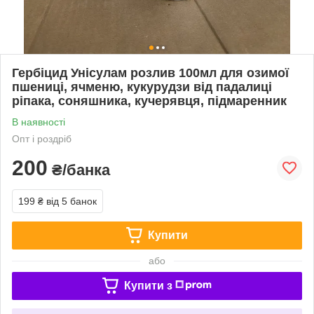
Гербіцид Унісулам розлив 100мл для озимої
пшениці, ячменю, кукурудзи від падалиці
ріпака, соняшника, кучерявця, підмаренник
В наявності
Опт і роздріб
200
₴/банка
199 ₴
від 5 банок
Купити
або
Купити з