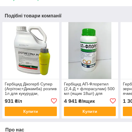
Подібні товари компанії
Гербіцид Дікогерб Супер
Гербіцид АП-Флоретил
Герб
(Агрітокс+Дикамба) розлив
(2,4-Д + флорасулам) 500
зерн
1л для кукурудзи,
мл (ящик 18шт) для
ячме
пшениці, ячменю від
кукурудзи зернових від
куку
931
4 941
1 3
₴/л
₴/ящик
хвоща (сосонки), берізки,
підмаренника хвоща
підм
осоту
пасльону осоту падалиці
амбр
Купити
Купити
Про нас