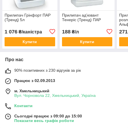
Прилипач Грінфорт ПАР
Прилипач ад’ювант
При
(Тренд) 5л
Тенеріс (Тренд) ПАР
розл
Аль
1 076
188
271
₴/каністра
₴/л
Купити
Купити
Про нас
90% позитивних з 230 відгуків за рік
Працює з 02.09.2013
м. Хмельницький
Вул. Чорновола 22, Хмельницький, Україна
Контакти
Сьогодні працює з 09:00 до 15:00
Показати весь графік роботи