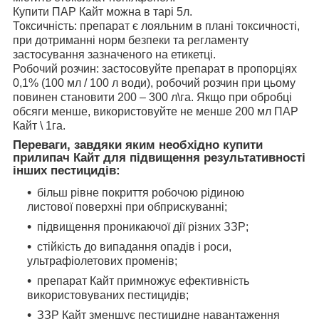
Купити ПАР Кайт можна в тарі 5л.
Токсичність: препарат є лояльним в плані токсичності,
при дотриманні норм безпеки та регламенту
застосування зазначеного на етикетці.
Робочий розчин: застосовуйте препарат в пропорціях
0,1% (100 мл / 100 л води), робочий розчин при цьому
повинен становити 200 – 300 л\га. Якщо при обробці
обсяги менше, використовуйте не менше 200 мл ПАР
Кайт \ 1га.
Переваги, завдяки яким необхідно купити
прилипач Кайт для підвищення результативності
інших пестицидів:
більш рівне покриття робочою рідиною
листової поверхні при обприскуванні;
підвищення проникаючої дії різних ЗЗР;
стійкість до випадання опадів і роси,
ультрафіолетових променів;
препарат Кайт примножує ефективність
використовуваних пестицидів;
ЗЗР Кайт зменшує пестицидне навантаження