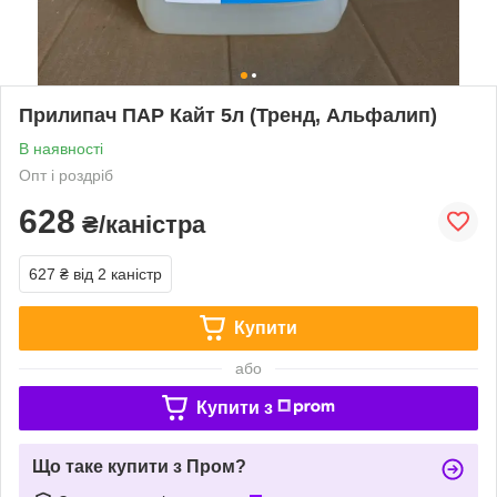
Прилипач ПАР Кайт 5л (Тренд, Альфалип)
В наявності
Опт і роздріб
628
₴/каністра
627 ₴
від 2 каністр
Купити
або
Купити з
Що таке купити з Пром?