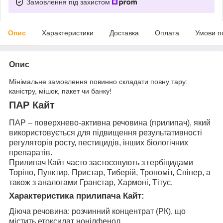
Замовлення під захистом
Опис
Характеристики
Доставка
Оплата
Умови п
Опис
Мінімальне замовлення повинно складати повну тару:
каністру, мішок, пакет чи банку!
ПАР Кайт
ПАР – поверхнево-активна речовина (прилипач), який
використовується для підвищення результативності
регуляторів росту, пестицидів, інших біологічних
препаратів.
Прилипач Кайт часто застосовують з гербіцидами
Торіно, Пунктир, Пристар, Тиберій, Трономіт, Спінер, а
також з аналогами Гранстар, Хармоні, Тітус.
Характеристика прилипача Кайт:
Діюча речовина: розчинний концентрат (РК), що
містить етоксилат нонілфенол.