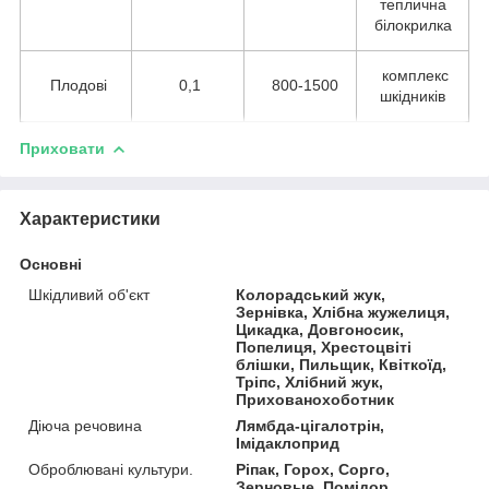
теплична
білокрилка
комплекс
Плодові
0,1
800-1500
шкідників
Приховати
Характеристики
Основні
Шкідливий об'єкт
Колорадський жук,
Зернівка, Хлібна жужелиця,
Цикадка, Довгоносик,
Попелиця, Хрестоцвіті
блішки, Пильщик, Квіткоїд,
Тріпс, Хлібний жук,
Прихованохоботник
Діюча речовина
Лямбда-цігалотрін,
Імідаклоприд
Оброблювані культури.
Ріпак, Горох, Сорго,
Зерновые, Помідор