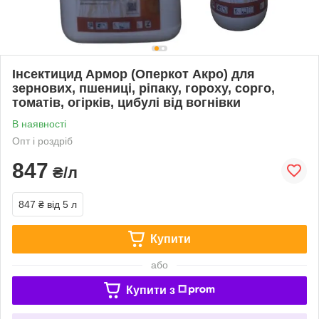
Інсектицид Армор (Оперкот Акро) для
зернових, пшениці, ріпаку, гороху, сорго,
томатів, огірків, цибулі від вогнівки
В наявності
Опт і роздріб
847
₴/л
847 ₴
від 5 л
Купити
або
Купити з