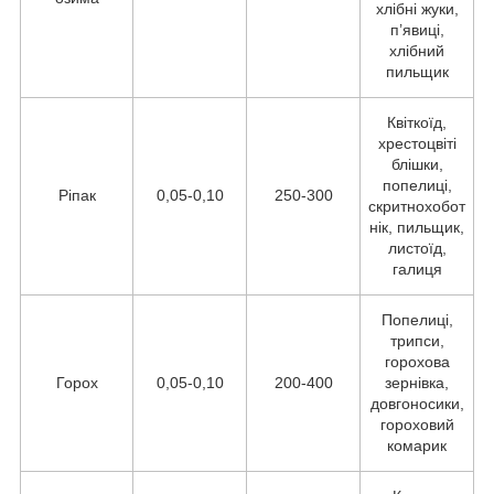
хлібні жуки,
п’явиці,
хлібний
пильщик
Квіткоїд,
хрестоцвіті
блішки,
попелиці,
Ріпак
0,05-0,10
250-300
скритнохобот
нік, пильщик,
листоїд,
галиця
Попелиці,
трипси,
горохова
Горох
0,05-0,10
200-400
зернівка,
довгоносики,
гороховий
комарик