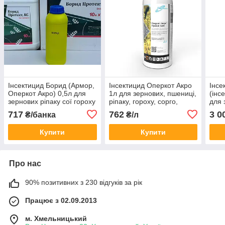
Інсектицид Борид (Армор,
Інсектицид Оперкот Акро
Інсе
Оперкот Акро) 0,5л для
1л для зернових, пшениці,
(інс
зернових ріпаку сої гороху
ріпаку, гороху, сорго,
для 
кукурудзи від клопів трипс
томатів, огірків, цибулі,
ріпа
717
762
3 0
₴/банка
₴/л
попелиці
плодових
тома
Купити
Купити
Про нас
90% позитивних з 230 відгуків за рік
Працює з 02.09.2013
м. Хмельницький