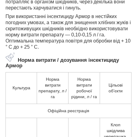
потрапляє в організм шкідників, через декілька вони
перестають харчуватися і гинуть.
При використанні інсектициду Армор в нестійких
погодних умовах, а також для знищення хлібних жуків і
скритоживущих шкідників необхідно використовувати
норму витрати препарату — 0,10-0,15 л / га.
Оптимальна температура повітря для обробки від + 10
° С до + 25 ° С.
Норма витрати / дозування інсектициду
Армор
Норма
Норма
витрати
витрати
Цільові
Культура
препарату, л /
робочої
об’єкти
га
рідини, л / га
Офіційна реєстрація
Клоп
шкідлива
черепашка,