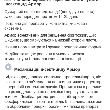
інсектицид Армор
Сумарний ефект швидкості дії («нокдаун-ефект») із
захисним періодом протягом 14-25 днів.
Потрійна дія препарату: контактна, кишкова і
системна.
Армор ефективний для знищення скритоживущих
шкідників, що харчуються на нижній стороні листя.
Низька норма витрати і зручна препаративна форма.
Надійно захищає рослини в умовах високої
температури і тривалої сонячної інсоляції.
Механізм дії інсектициду Армор
Імідаклоприд працює системно і трансламінарно, діє
як антагоніст зв’язування постсинаптичних рецепторів
в нервовій системі шкідників. Проникаючи в рослини,
він розподіляється по паренхімі і пересувається по
ксилемі. Лямбда-цигалотрин — інгібітор окисного
фосфорилювання контактної дії. Він залишається зовні
на обробленій поверхні рослин. Як тільки препарат