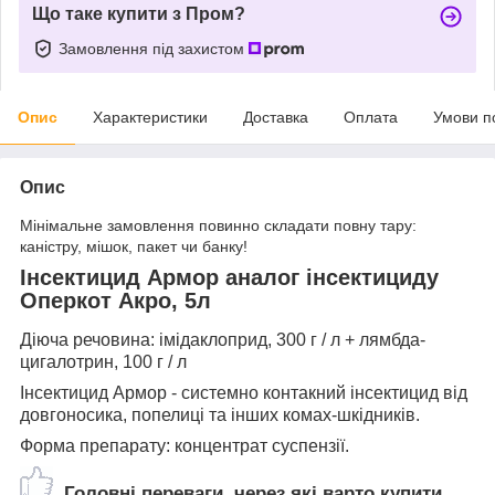
Що таке купити з Пром?
Замовлення під захистом
Опис
Характеристики
Доставка
Оплата
Умови п
Опис
Мінімальне замовлення повинно складати повну тару:
каністру, мішок, пакет чи банку!
Інсектицид Армор аналог інсектициду
Оперкот Акро, 5л
Діюча речовина: імідаклоприд, 300 г / л + лямбда-
цигалотрин, 100 г / л
Інсектицид Армор - системно контакний інсектицид від
довгоносика, попелиці та інших комах-шкідників.
Форма препарату: концентрат суспензії.
Головні переваги, через які варто купити