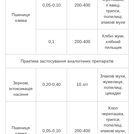
0,05-0,10
200-400
п’явиці,
трипси,
Пшениця
попелиці,
озима
злакові мухи
Хлібні жуки,
0,1
200-400
хлібний
пильщик
Практика застосування аналогічних препаратів
Злакові мухи,
жужелиця,
Зернові,
0,20-0,40
10 л/т
попелиці,
інтоксикація
цикадки
насіння
Клоп
черепашка,
трипси,
попелиці,
Пшениця
0,05-0,10
200-400
злакові мухи,
озима