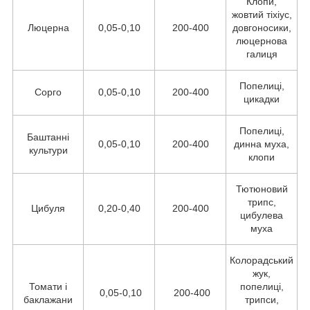
Клопи,
жовтий тіхіус,
Люцерна
0,05-0,10
200-400
довгоносики,
люцернова
галиця
Попелиці,
Сорго
0,05-0,10
200-400
цикадки
Попелиці,
Баштанні
0,05-0,10
200-400
динна муха,
культури
клопи
Тютюновий
трипс,
Цибуля
0,20-0,40
200-400
цибулева
муха
Колорадський
жук,
Томати і
попелиці,
0,05-0,10
200-400
баклажани
трипси,