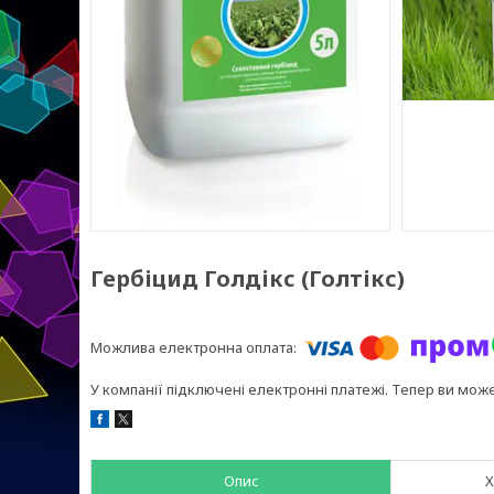
Гербіцид Голдікс (Голтікс)
У компанії підключені електронні платежі. Тепер ви мож
Опис
Х