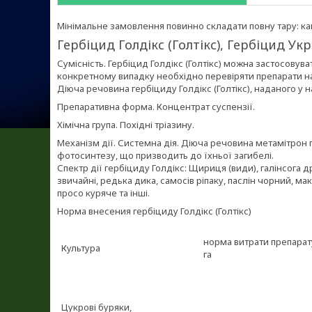
Мінімальне замовлення повинно складати повну тару: кані
Гербіцид Голдікс (Голтікс), Гербіцид Ук
Сумісність. Гербіцид Голдікс (Голтікс) можна застосовув
конкретному випадку необхідно перевіряти препарати на
Діюча речовина гербіциду Голдікс (Голтікс), наданого у на
Препаративна форма. Концентрат суспензії.
Хімічна група. Похідні тріазину.
Механізм дії. Системна дія. Діюча речовина метамітрон 
фотосинтезу, що призводить до їхньої загибелі.
Спектр дії гербіциду Голдікс: Щириця (види), галінсога 
звичайні, редька дика, самосів ріпаку, паслін чорний, ма
просо куряче та інші.
Норма внесения гербіциду Голдікс (Голтікс)
норма витрати препарату
Культура
га
Цукрові буряки,