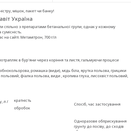
стру, мішок, пакет чи банку!
равіт Україна
ати спільно з препаратами бетанальної групи, однак у кожному
 сумісність.
с на сайті: Метамітрон, 700 г/л
потрапляє в бур'яни через коріння та листя, гальмуючи процеси
дрібнокольорова, ромашка (види), мідь біла, ярутка польова, грицики
к польовий, фіалка польова, види , кропива глуха, лисохвіст польовий,
кратність
, л /
Спосіб, час застосування
обробок
Одноразове обприскування
грунту до посіву, до сходів