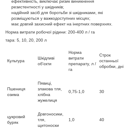
ефективність, виключає ризик виникнення
резистентності у шкідників;
надійний засіб для боротьби зі шкідниками, які
розміщуються у важкодоступних місцях;
має довгий захисний ефект на інертних поверхнях.
Норма витрати робочої рідини: 200-400 л / га
тара: 5, 10, 20, 200 л
Норма
Строк
Шкідливі
витрати
Культура
останньої
об'єкти
препарату, л /
обробки, дні
га
Пявиці,
Пшениця
злакова тля,
0,75-1,0
30
озима
хлібна
жужелиця
Довгоносики,
цукровий
тля,
1,0
40
буряк
щитоноски