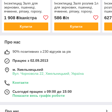
Інсектицид Залп для
Інсектицид Залп розлив 1л
Інсе
зернових, пшениці,
для зернових, пшениці,
розл
ячменю, ріпаку, гороху,
ячменю, ріпаку, гороху,
пшен
цукрових буряків,
цукрових буряків,
горо
1 908
586
627
₴/каністра
₴/л
плодових дерев
плодових дерев
плод
Купити
Купити
Про нас
90% позитивних з 230 відгуків за рік
Працює з 02.09.2013
м. Хмельницький
Вул. Чорновола 22, Хмельницький, Україна
Контакти
Сьогодні працює з 09:00 до 15:00
Показати весь графік роботи
Про нас