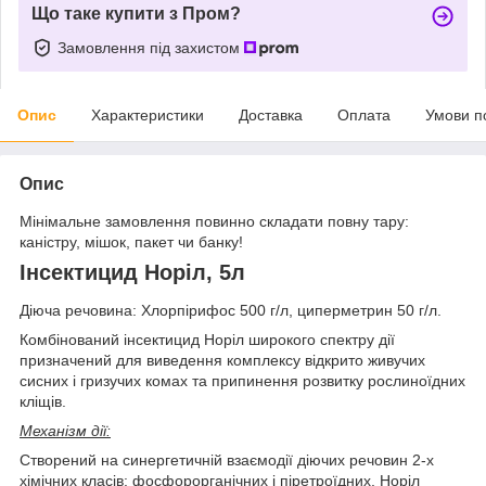
Що таке купити з Пром?
Замовлення під захистом
Опис
Характеристики
Доставка
Оплата
Умови п
Опис
Мінімальне замовлення повинно складати повну тару:
каністру, мішок, пакет чи банку!
Інсектицид Норіл, 5л
Діюча речовина: Хлорпірифос 500 г/л, циперметрин 50 г/л.
Комбінований інсектицид Норіл широкого спектру дії
призначений для виведення комплексу відкрито живучих
сисних і гризучих комах та припинення розвитку рослиноїдних
кліщів.
Механізм дії:
Створений на синергетичній взаємодії діючих речовин 2-х
хімічних класів: фосфорорганічних і піретроїдних. Норіл