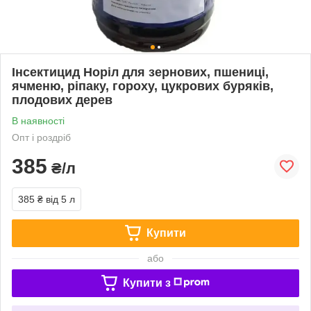
Інсектицид Норіл для зернових, пшениці,
ячменю, ріпаку, гороху, цукрових буряків,
плодових дерев
В наявності
Опт і роздріб
385
₴/л
385 ₴
від 5 л
Купити
або
Купити з