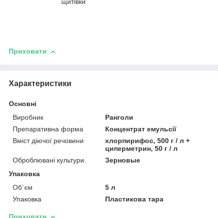
щитівки
Приховати
Характеристики
Основні
Виробник
Ранголи
Препаративна форма
Концентрат емульсії
Вміст діючої речовини
хлорпирифос, 500 г / л +
циперметрин, 50 г / л
Оброблювані культури.
Зерновые
Упаковка
Об`єм
5 л
Упаковка
Пластикова тара
Приховати