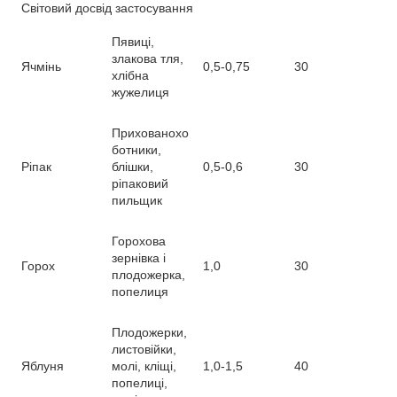
Світовий досвід застосування
Пявиці,
злакова тля,
Ячмінь
0,5-0,75
30
хлібна
жужелиця
Прихованохо
ботники,
Ріпак
блішки,
0,5-0,6
30
ріпаковий
пильщик
Горохова
зернівка і
Горох
1,0
30
плодожерка,
попелиця
Плодожерки,
листовійки,
Яблуня
молі, кліщі,
1,0-1,5
40
попелиці,