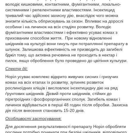
володіє кишковими, контактними, фумігантними, локально-
системними і репелентними властивостями. Інсектицид
тривалий час здійснює захисну дію, внаслідок чого можна
знизити кількість обприскувань за сезон. Впливає на дорослі
особини і на личинок на всіх стадіях розвитку. Володіє
фумігантними властивостями і ефективно усуває комах з
прихованим способом життя. При новому відновленні
шкідників на культурі вони гинуть при потраплянні препарату в
шлунок. Залишкова ефективність не призводить до загибелі
бджіл тому, що активна речовина не проходить в нектар і
пилок, якщо оброблення було проведено до цвітіння культури.
Спектр дії:
Норіл усуває комплекс відкрито живучих сисних і гризучих
комах на всіх етапах їх розвитку, зупиняє розвиток
рослиноїдних кліщів і висловлює інсектицидну дію на ряд
ґрунтових шкідників. Дієвий проти шкідників, стійких до
піретроїдних і фосфорорганічних сполук. Загибель комах і
личинок відбувається в перші 48 годин після обробки. Захисна
дія після внесення становить 15-20 днів.
Особливості застосування:
Для досягнення результативності препарату Норіл обробляти
рослини потрібно починати при безлічі шкідників, відповідного