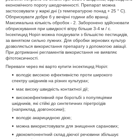
економічного порогу шкодочинності. Препарат можна
застосовувати у жаркі дні (з температурою понад + 25 ° С).
Обприскувати добре б у вечірні години або вранці.
Максимальна кількість обробок - 2. Заборонено здійснювати
обприскування при швидкості вітру більше 3-4 м / с.
Інсектицид Норіл можна поєднувати з більшістю пестицидів,
за винятком сильно лужних. Для обробки зернових культур
дозволяється використання препарату з допомогою авіації.
При дотриманні регламентів використання не виявляє
фітотоксичності.
Переваги через які варто купити інсектицид Норіл:
володіє високою ефективністю проти широкого
спектру шкідників на різних культурах;
має високу швидкість контактної дії;
високоефективний при боротьбі з популяціями
шкідників, які стійкі до синтетичних піретроїдів
(наприклад, довгоносики);
володіє акарицидною дією;
можна використовувати для знищення саранових;
двокомпонентний склад діючої речовини збільшує