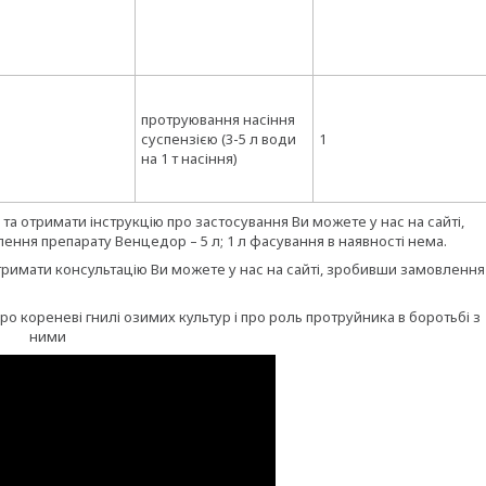
протруювання насіння
суспензією (3-5 л води
1
на 1 т насіння)
та отримати інструкцію про застосування Ви можете у нас на сайті,
ня препарату Венцедор – 5 л; 1 л фасування в наявності нема.
 отримати консультацію Ви можете у нас на сайті, зробивши замовлення
 кореневі гнилі озимих культур і про роль протруйника в боротьбі з
ними