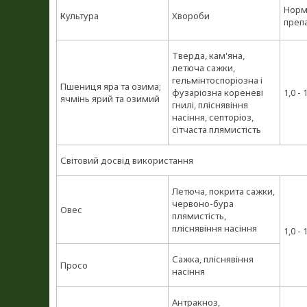
Норм
Культура
Хвороби
препа
Тверда, кам'яна,
летюча сажки,
гельмінтоспоріозна і
Пшениця яра та озима;
фузаріозна кореневі
1,0 - 
ячмінь ярий та озимий
гнилі, пліснявіння
насіння, септоріоз,
сітчаста плямистість
Світовий досвід використання
Летюча, покрита сажки,
червоно-бура
Овес
плямистість,
пліснявіння насіння
1,0 - 
Сажка, пліснявіння
Просо
насіння
Антракноз,