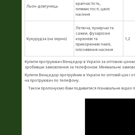
крапчастість,
Льон-довгунець
плямистості, цвілі
насіння
Летюча, пухирчаста
сажки, фузаріозні
Кукурудза (на зерно)
кореневі та
1,2
прикореневі гнилі,
пліснявіння насіння
Купити протруювач Венцедор в Україні за оптовою ціною 
зробивши замовлення за телефоном. Мінімальне замовлен
Купити Венцедор протруйник в Україні по оптовій ціні і
на протруювач по телефону.
Також пропонуємо Вам подивитися пізнавальне відео про