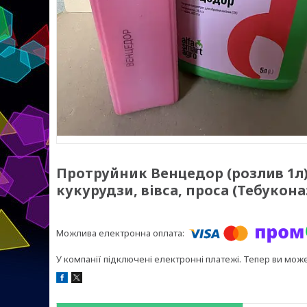
Протруйник Венцедор (розлив 1л)
кукурудзи, вівса, проса (Тебукон
У компанії підключені електронні платежі. Тепер ви мож