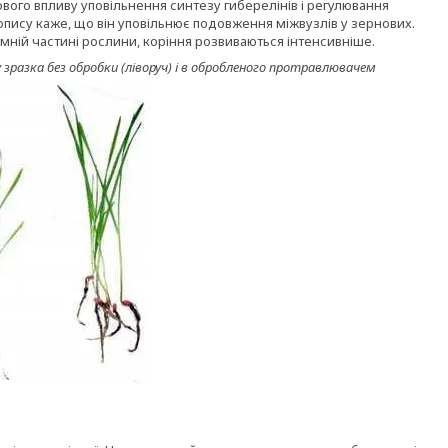
ового впливу уповільнення синтезу гиберелінів і регулювання
пису каже, що він уповільнює подовження міжвузлів у зернових.
мній частині рослини, коріння розвиваються інтенсивніше.
зразка без обробки (ліворуч) і в обробленого протравлювачем