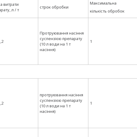
Максимальна
а витрати
строк обробки
рату, л / т
кількість обробок
Протруювання насіння
суспензією препарату
1,2
1
(10 л води на 1 т
насіння)
протруювання насіння
суспензією препарату
1,2
1
(10 л води на 1 т
насіння)