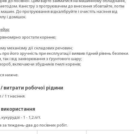
 днів до посівної. Цим варто займатися на машинному обладнанні,
методом. Каністру з протруювачем до внесення збовтайте, потім
у машин. До протруювання відкалібруйте і очистіть насіння від
илу і домішок.
едор:
 рівномірно зростати корінню;
ному механізму дії складових речовин;
про його зручність при експлуатації виявив гідний рівень безпеки.
, так і від захворювання з ґрунтового шару;
вороб, включаючи збудників гнилі коренів;
ся нижче.
/ витрати робочої рідини
 / 1 т насіння.
 використання
укурудзі - 1 - 1,2 л/т.
за тиждень-два до посівних робіт.