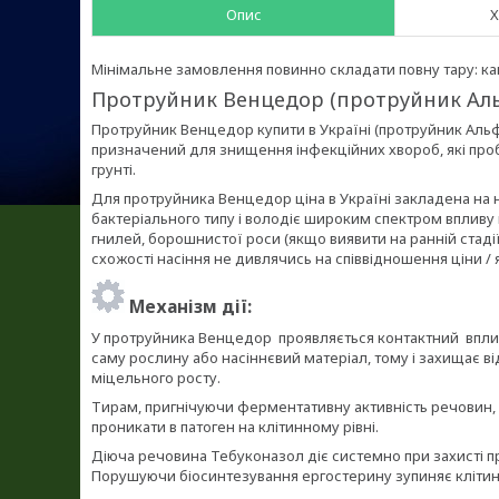
Опис
Х
Мінімальне замовлення повинно складати повну тару: кані
Протруйник Венцедор (протруйник Альф
Протруйник Венцедор купити в Україні (протруйник Альф
призначений для знищення інфекційних хвороб, які проби
грунті.
Для протруйника Венцедор ціна в Україні закладена на не
бактеріального типу і володіє широким спектром впливу 
гнилей, борошнистої роси (якщо виявити на ранній стадії
схожості насіння не дивлячись на співвідношення ціни / я
Механізм дії:
У протруйника Венцедор проявляється контактний впли
саму рослину або насіннєвий матеріал, тому і захищає в
міцельного росту.
Тирам, пригнічуючи ферментативну активність речовин, 
проникати в патоген на клітинному рівні.
Діюча речовина Тебуконазол діє системно при захисті про
Порушуючи біосинтезування ергостерину зупиняє клітинни