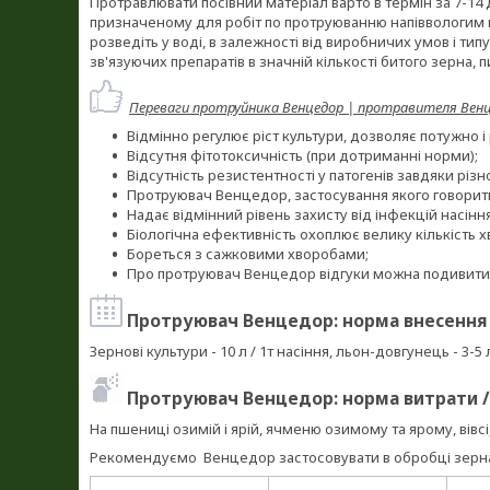
Протравлювати посівний матеріал варто в термін за 7-14
призначеному для робіт по протруюванню напіввологим 
розведіть у воді, в залежності від виробничих умов і тип
зв'язуючих препаратів в значній кількості битого зерна, п
Переваги протруйника Венцедор | протравителя Венц
Відмінно регулює ріст культури, дозволяє потужно і
Відсутня фітотоксичність (при дотриманні норми);
Відсутність резистентності у патогенів завдяки різ
Протруювач Венцедор, застосування якого говорить 
Надає відмінний рівень захисту від інфекцій насіння
Біологічна ефективність охоплює велику кількість х
Бореться з сажковими хворобами;
Про протруювач Венцедор відгуки можна подивити
Протруювач Венцедор: норма внесення 
Зернові культури - 10 л / 1т насіння, льон-довгунець - 3-5 л
Протруювач Венцедор: норма витрати /
На пшениці озимій і ярій, ячменю озимому та ярому, вівсі, к
Рекомендуємо Венцедор застосовувати в обробці зерна 