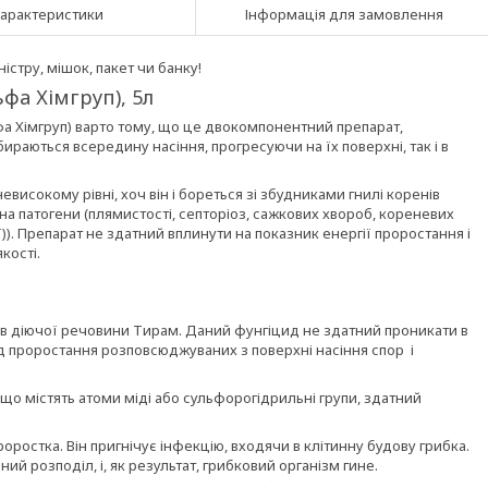
арактеристики
Інформація для замовлення
стру, мішок, пакет чи банку!
а Хімгруп), 5л
а Хімгруп) варто тому, що це двокомпонентний препарат,
раються всередину насіння, прогресуючи на їх поверхні, так і в
високому рівні, хоч він і бореться зі збудниками гнилі коренів
на патогени (плямистості, септоріоз, сажкових хвороб, кореневих
)). Препарат не здатний вплинути на показник енергії проростання і
кості.
в діючої речовини Тирам. Даний фунгіцид не здатний проникати в
ід проростання розповсюджуваних з поверхні насіння спор і
що містять атоми міді або сульфорогідрильні групи, здатний
ростка. Він пригнічує інфекцію, входячи в клітинну будову грибка.
й розподіл, і, як результат, грибковий організм гине.