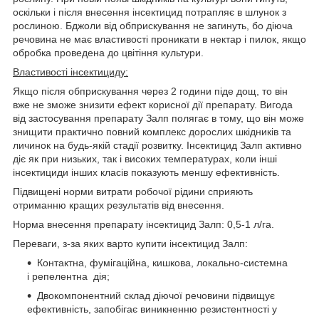
оскільки і після внесення інсектицид потрапляє в шлунок з
рослиною. Бджоли від обприскування не загинуть, бо діюча
речовина не має властивості проникати в нектар і пилок, якщо
обробка проведена до цвітіння культури.
Властивості інсектициду:
Якщо після обприскування через 2 години піде дощ, то він
вже не зможе знизити ефект корисної дії препарату. Вигода
від застосування препарату Залп полягає в тому, що він може
знищити практично повний комплекс дорослих шкідників та
личинок на будь-якій стадії розвитку. Інсектицид Залп активно
діє як при низьких, так і високих температурах, коли інші
інсектициди інших класів показують меншу ефективність.
Підвищені норми витрати робочої рідини сприяють
отриманню кращих результатів від внесення.
Норма внесення препарату інсектицид Залп: 0,5-1 л/га.
Переваги, з-за яких варто купити інсектицид Залп:
Контактна, фумігаційна, кишкова, локально-системна
і репелентна дія;
Двокомпонентний склад діючої речовини підвищує
ефективність, запобігає виникненню резистентності у