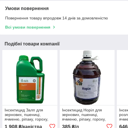
Умови повернення
Повернення товару впродовж 14 днів за домовленістю
Всі умови повернення
Подібні товари компанії
Інсектицид Залп для
Інсектицид Норіл для
Інсе
зернових, пшениці,
зернових, пшениці,
розл
ячменю, ріпаку, гороху,
ячменю, ріпаку, гороху,
ячме
цукрових буряків,
цукрових буряків,
цукр
1 908
385
646
₴/каністра
₴/л