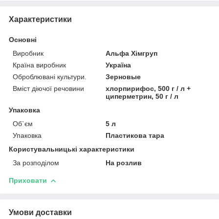
Характеристики
Основні
Виробник
Альфа Хімгруп
Країна виробник
Україна
Оброблювані культури.
Зерновые
Вміст діючої речовини
хлoрпирифoс, 500 г / л +
ципeрмeтрин, 50 г / л
Упаковка
Об`єм
5 л
Упаковка
Пластикова тара
Користувальницькі характеристики
За розподілом
На розлив
Приховати
Умови доставки