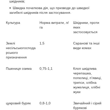
шкідників;
Швидка початкова дія, що призводе до швидкої
загибелі шкідників після застосування.
Культура
Норма витрати, л/
Шкідники, проти
га
яких
застосовується
Землі
1,5
Саранові та інші
несільськогоспода
види комах
рського
призначення
Пшениця озима
0,75-1,1
Клоп шкідлива
черепашка,
попелиці, п'явиці,
трипси, хлібна
жужелиця, хлібні
жуки
цукровий буряк
0,8-1,0
Звичайний і сірий
бурякові