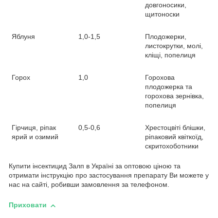
довгоносики,
щитоноски
Яблуня
1,0-1,5
Плодожерки,
листокрутки, молі,
кліщі, попелиця
Горох
1,0
Горохова
плодожерка та
горохова зернівка,
попелиця
Гірчиця, ріпак
0,5-0,6
Хрестоцвіті блішки,
ярий и озимий
ріпаковий квіткоїд,
скритохоботники
Купити інсектицид Залп в Україні за оптовою ціною та
отримати інструкцію про застосування препарату Ви можете у
нас на сайті, робивши замовлення за телефоном.
Приховати