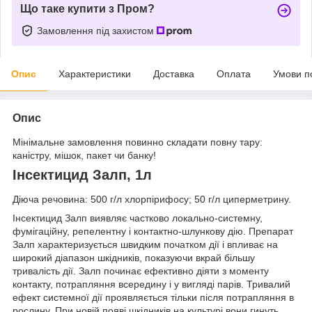
Що таке купити з Пром?
Замовлення під захистом
Опис
Характеристики
Доставка
Оплата
Умови п
Опис
Мінімальне замовлення повинно складати повну тару:
каністру, мішок, пакет чи банку!
Інсектицид Залп, 1л
Діюча речовина: 500 г/л хлорпірифосу; 50 г/л циперметрину.
Інсектицид Залп виявляє частково локально-системну,
фумігаційну, репелентну і контактно-шлункову дію. Препарат
Залп характеризується швидким початком дії і впливає на
широкий діапазон шкідників, показуючи вкрай більшу
тривалість дії. Залп починає ефективно діяти з моменту
контакту, потрапляння всередину і у вигляді парів. Тривалий
ефект системної дії проявляється тільки після потрапляння в
рослину. При новій появі шкідників на культурі вони гинуть,