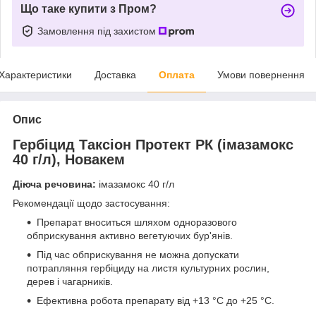
Що таке купити з Пром?
Замовлення під захистом
Характеристики
Доставка
Оплата
Умови повернення
Опис
Гербіцид Таксіон Протект РК (імазамокс
40 г/л), Новакем
Діюча речовина:
імазамокс 40 г/л
Рекомендації щодо застосування:
Препарат вноситься шляхом одноразового
обприскування активно вегетуючих бур'янів.
Під час обприскування не можна допускати
потрапляння гербіциду на листя культурних рослин,
дерев і чагарників.
Ефективна робота препарату від +13 °С до +25 °С.