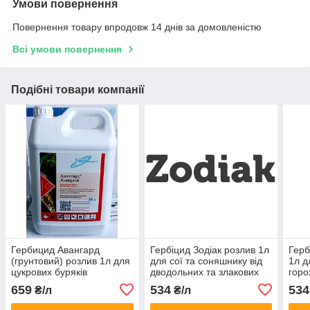
Умови повернення
Повернення товару впродовж 14 днів за домовленістю
Всі умови повернення
Подібні товари компанії
Гербицид Авангард
Гербіцид Зодіак розлив 1л
Герб
(грунтовий) розлив 1л для
для сої та соняшнику від
1л д
цукрових буряків
дводольних та злакових
горо
кукурудзи сої гороху
бур’янів ( імазамокс, 40 г/
імаз
659
534
534
₴/л
₴/л
соняшника ріпаку картоплі
л)
метолахлор 960