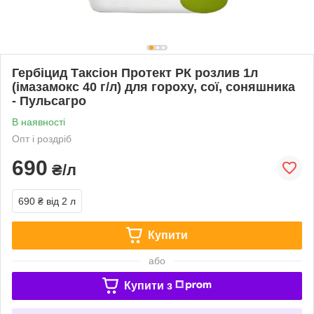
Гербіцид Таксіон Протект РК розлив 1л
(імазамокс 40 г/л) для гороху, сої, соняшника
- Пульсагро
В наявності
Опт і роздріб
690
₴/л
690 ₴
від 2 л
Купити
або
Купити з