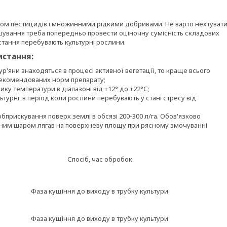
ком пестицидів і множинними рідкими добривами. Не варто нехтуват
шування треба попередньо провести оціночну сумісність складових
остання перебувають культурні рослини.
истання:
ур'яни знаходяться в процесі активної вегетації, то краще всього
екомендованих норм препарату;
ку температури в діапазоні від +12° до +22°С;
турні, в період коли рослини перебувають у стані стресу від
прискування поверх землі в обсязі 200-300 л/га. Обов'язково
льним шаром лягав на поверхневу площу при рясному змочуванні
Спосіб, час обробок
Фаза кущіння до виходу в трубку культури
Фаза кущіння до виходу в трубку культури