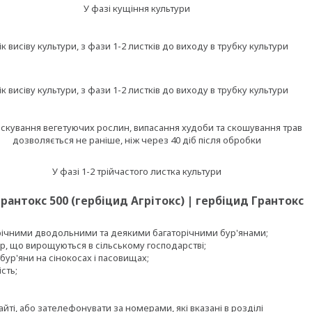
У фазі кущіння культури
ік висіву культури, з фази 1-2 листків до виходу в трубку культури
ік висіву культури, з фази 1-2 листків до виходу в трубку культури
скування вегетуючих рослин, випасання худоби та скошування трав
дозволяється не раніше, ніж через 40 діб після обробки
У фазі 1-2 трійчастого листка культури
Грантокс 500 (гербіцид Агрітокс) | гербіцид Грантокс
ічними дводольними та деякими багаторічними бур'янами;
ур, що вирощуються в сільському господарстві;
ур'яни на сінокосах і пасовищах;
сть;
айті, або зателефонувати за номерами, які вказані в розділі