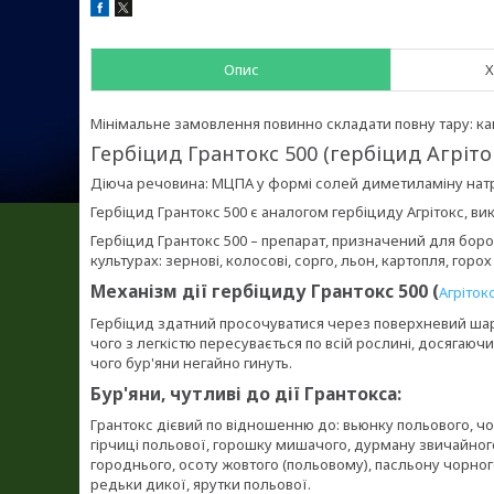
Опис
Х
Мінімальне замовлення повинно складати повну тару: кані
Гербіцид Грантокс 500 (гербіцид Агріток
Діюча речовина: МЦПА у формі солей диметиламіну натрію
Гербіцид Грантокс 500 є аналогом гербіциду Агрітокс, вик
Гербіцид Грантокс 500 – препарат, призначений для бор
культурах: зернові, колосові, сорго, льон, картопля, горох 
Механізм дії гербіциду Грантокс 500 (
Агріток
Гербіцид здатний просочуватися через поверхневий шар л
чого з легкістю пересувається по всій рослині, досягаючи
чого бур'яни негайно гинуть.
Бур'яни, чутливі до дії Грантокса:
Грантокс дієвий по відношенню до: вьюнку польового, чо
гірчиці польової, горошку мишачого, дурману звичайног
городнього, осоту жовтого (польовому), пасльону чорно
редьки дикої, ярутки польової.