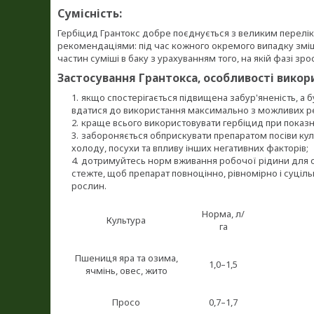
Сумісність:
Гербіцид Грантокс добре поєднується з великим перелі
рекомендаціями: під час кожного окремого випадку змі
частин суміші в баку з урахуванням того, на якій фазі зр
Застосування Грантокса, особливості викор
якщо спостерігається підвищена забур'яненість, а б
вдатися до використання максимально з можливих р
краще всього використовувати гербіцид при показни
забороняється обприскувати препаратом посіви куль
холоду, посухи та впливу інших негативних факторів;
дотримуйтесь норм вживання робочої рідини для об
стежте, щоб препарат повноцінно, рівномірно і суці
рослин.
Норма, л/
Культура
га
Пшениця яра та озима,
1,0–1,5
ячмінь, овес, жито
Просо
0,7–1,7