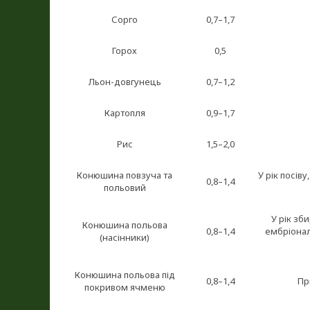
Сорго
0,7–1,7
Горох
0,5
Льон-довгунець
0,7–1,2
Картопля
0,9–1,7
Рис
1,5–2,0
Конюшина повзуча та
У рік посів
0,8–1,4
польовий
У рік зб
Конюшина польова
0,8–1,4
ембріонал
(насінники)
Конюшина польова під
0,8–1,4
Пр
покривом ячменю