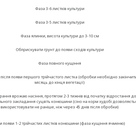
Фаза 3-6 листків культури
Фаза 3-5 листків культури
Фаза ялинки, висота культури до 3-10 см
Обприскувати грунт до появи сходів культури
Фаза повного кущіння
у, після появи першого трійчастого листка (обробки необхідно закінчит
місяць до кінця вегетації)
ирання врожаю насіння, протягом 2-3 тижнів від початку відростання д
ьного закладання суцвіть конюшини (сіно на корм худобі дозволяєть
використовувати не раніше, ніж через 45 днів після обробки)
и появи 1-2 трійчастих листків конюшини (фаза кущіння ячменю)