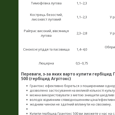
Тимофіївка лугова
1,1–2,3
Кострець безостий,
1,1–2,3
У р
лисохвіст луговий
Райграс високий, вівсяниця
2,3–2,8
У р
лугова
Обпри
Сінокісні угіддя та пасовища
1,4–4,0
Люцерна
0,5–0,75
Переваги, з-за яких варто купити гербіцид 
500 (гербіцид Агрітокс)
Грантокс ефективно бореться з поширеними однор
дозволено застосування на великій кількості культ
можна використовувати з метою знищити шкідливі б
володіє відмінним співвідношенням ціна/ефективні
жодним чином не здатний вплинути на сівозміну.
Купити гербіцид Грантокс 500 ви зможете у нас на с