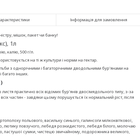
арактеристики
Інформація для замовлення
стру, мішок, пакет чи банку!
с), 1л
, калію, 500 г/л.
ористовується на ті ж культури і норми на гектар.
отьби з однорічними і багаторічними дводольними бур'янами на
і багато інших.
)
с
истя практично всіх відомих бур'янів двосімядольного типу, з-за
 всіх частин - завдяки цьому порушується їх нормальний ріст, після
ртополоху польового, васильку синього, галинсоги мілкоквіткової,
о, лютику повзучого, лебедя розкидистого, лебедя білого, молочаю
го, пастушої сумки, чистецю звичайному, подорожника великого,