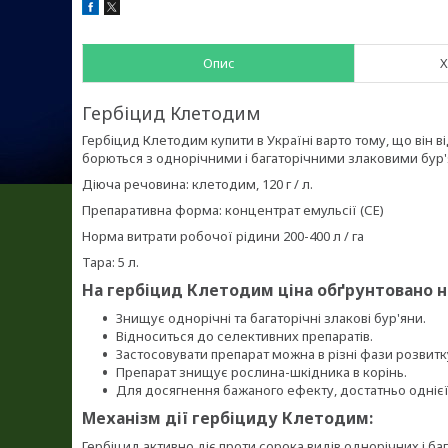
Опис
Х
Гербіцид Клетодим
Гербіцид Клетодим купити в Україні варто тому, що він
борються з однорічними і багаторічними злаковими бур
Діюча речовина: клетодим, 120 г / л.
Препаративна форма: концентрат емульсії (СЕ)
Норма витрати робочої рідини 200-400 л / га
Тара: 5 л.
На гербіцид Клетодим ціна обґрунтовано ни
Знищує однорічні та багаторічні злакові бур'яни.
Відноситься до селективних препаратів.
Застосовувати препарат можна в різні фази розвитк
Препарат знищує рослина-шкідника в корінь.
Для досягнення бажаного ефекту, достатньо однієї
Механізм дії гербіциду Клетодим:
Гербіцид активно діє проти сорока видів однорічних і баг