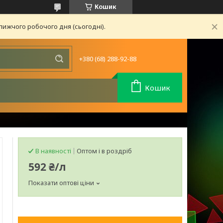
Кошик
лижчого робочого дня (сьогодні).
+380 (68) 288-92-88
Кошик
В наявності
Оптом і в роздріб
592 ₴/л
Показати оптові ціни