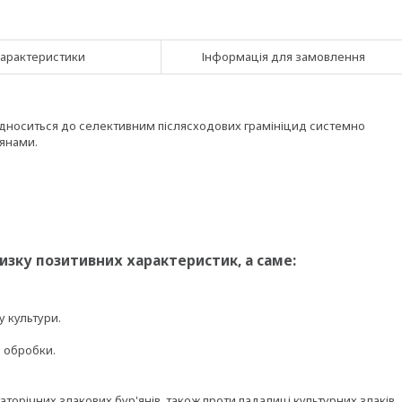
арактеристики
Інформація для замовлення
 відноситься до селективним післясходових грамініцид системно
'янами.
зку позитивних характеристик, а саме:
у культури.
 обробки.
аторічних злакових бур'янів, також проти падалиці культурних злаків.