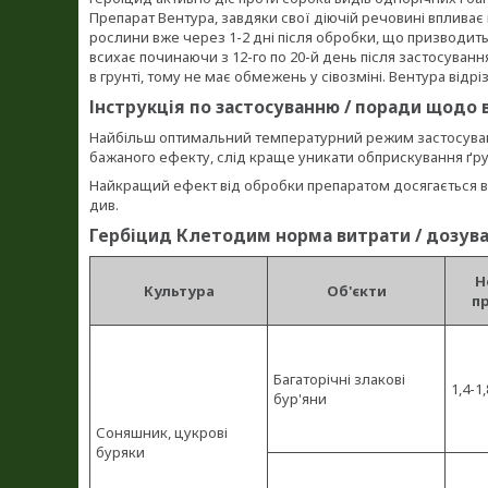
Препарат Вентура, завдяки свої діючій речовині впливає
рослини вже через 1-2 дні після обробки, що призводить
всихає починаючи з 12-го по 20-й день після застосуван
в грунті, тому не має обмежень у сівозміні. Вентура відр
Інструкція по застосуванню / поради щодо
Найбільш оптимальний температурний режим застосування
бажаного ефекту, слід краще уникати обприскування ґрунту
Найкращий ефект від обробки препаратом досягається в пе
див.
Гербіцид Клетодим норма витрати / дозува
Н
Культура
Об'єкти
пр
Багаторічні злакові
1,4-1,
бур'яни
Соняшник, цукрові
буряки