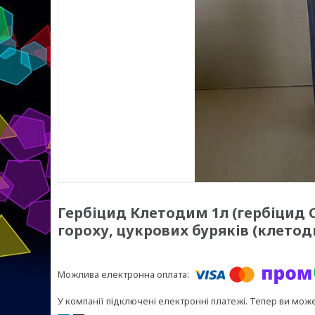
Гербіцид Клетодим 1л (гербіцид С
гороху, цукрових буряків (клетоди
У компанії підключені електронні платежі. Тепер ви мож