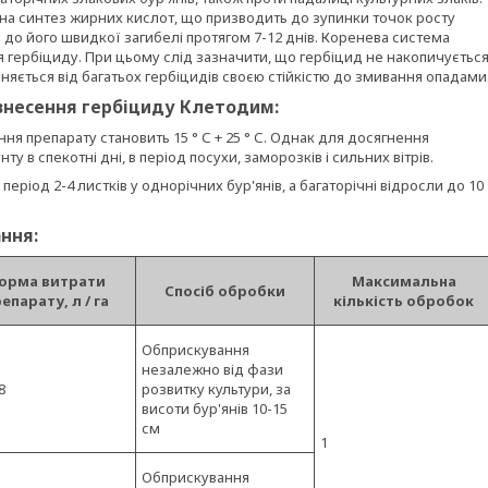
 на синтез жирних кислот, що призводить до зупинки точок росту
 до його швидкої загибелі протягом 7-12 днів. Коренева система
ня гербіциду. При цьому слід зазначити, що гербіцид не накопичуєтьс
ізняється від багатьох гербіцидів своєю стійкістю до змивання опадами
 внесення гербіциду Клетодим:
 препарату становить 15 ° С + 25 ° С. Однак для досягнення
 в спекотні дні, в період посухи, заморозків і сильних вітрів.
ріод 2-4 листків у однорічних бур'янів, а багаторічні відросли до 10
ння:
орма витрати
Максимальна
Спосіб обробки
епарату, л / га
кількість обробок
Обприскування
незалежно від фази
8
розвитку культури, за
висоти бур'янів 10-15
см
1
Обприскування