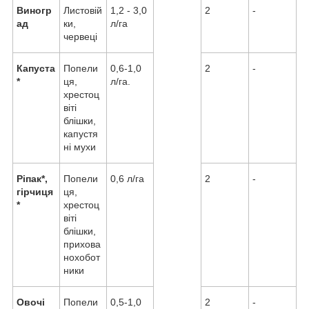
Виногр
Листовій
1,2 - 3,0
2
-
ад
ки,
л/га
червеці
Капуста
Попели
0,6-1,0
2
-
*
ця,
л/га.
хрестоц
віті
блішки,
капустя
ні мухи
Ріпак*,
Попели
0,6 л/га
2
-
гірчиця
ця,
*
хрестоц
віті
блішки,
прихова
нохобот
ники
Овочі
Попели
0,5-1,0
2
-