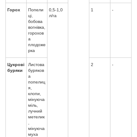
Горох
Попели
0,5-1,0
1
-
ці,
л/га
бобова
вогнівка,
горохов
а
плодоже
рка
Цукрові
Листова
2
-
буряки
буряков
а
попелиц
я,
клопи,
мінуюча
міль,
лучний
метелик
,
мінуюча
муха