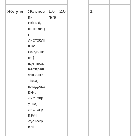
Яблуня
Яблунев
1,0 – 2,0
1
-
ий
л/га
квіткоїд,
попелиц
і,
листоблі
шка
(медяни
ця),
щитівки,
несправ
жньощи
тівки,
плодоже
рки,
листокр
утки,
листогр
изучі
лускокр
илі