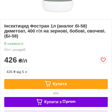
Інсектицид Фостран 1л (аналог бі-58)
диметоат, 400 г/л на зернові, бобові, овочеві.
(Бі-58)
В наявності
Опт і роздріб
426
₴/л
426 ₴
від 5 л
Купити
або
Купити з