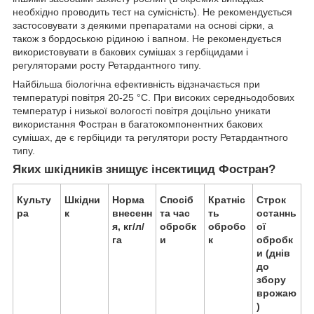
необхідно проводить тест на сумісність). Не рекомендується
застосовувати з деякими препаратами на основі сірки, а
також з бордоською рідиною і вапном. Не рекомендується
використовувати в бакових сумішах з гербіцидами і
регуляторами росту Ретардантного типу.
Найбільша біологічна ефективність відзначається при
температурі повітря 20-25 °С. При високих середньодобових
температур і низької вологості повітря доцільно уникати
використання Фостран в багатокомпонентних бакових
сумішах, де є гербіциди та регулятори росту Ретардантного
типу.
Яких шкідників знищує інсектицид Фостран?
Культу
Шкідни
Норма
Спосіб
Кратніс
Строк
ра
к
внесенн
та час
ть
останнь
я, кг/л/
обробк
обробо
ої
га
и
к
обробк
и (днів
до
збору
врожаю
)