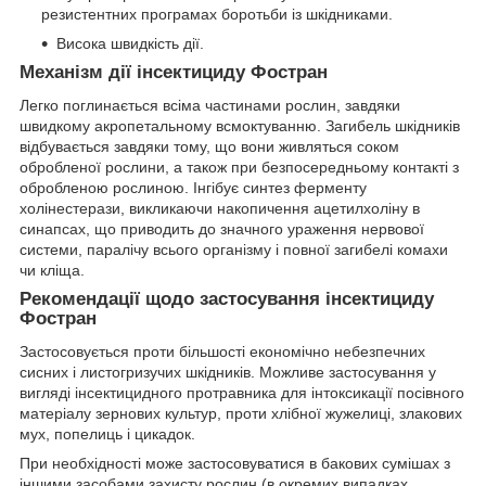
резистентних програмах боротьби із шкідниками.
Висока швидкість дії.
Механізм дії
інсектициду
Фостран
Легко поглинається всіма частинами рослин, завдяки
швидкому акропетальному всмоктуванню. Загибель шкідників
відбувається завдяки тому, що вони живляться соком
обробленої рослини, а також при безпосередньому контакті з
обробленою рослиною. Інгібує синтез ферменту
холінестерази, викликаючи накопичення ацетилхоліну в
синапсах, що приводить до значного ураження нервової
системи, паралічу всього організму і повної загибелі комахи
чи кліща.
Рекомендації щодо застосування
інсектициду
Фостран
Застосовується проти більшості економічно небезпечних
сисних і листогризучих шкідників. Можливе застосування у
вигляді інсектицидного протравника для інтоксикації посівного
матеріалу зернових культур, проти хлібної жужелиці, злакових
мух, попелиць і цикадок.
При необхідності може застосовуватися в бакових сумішах з
іншими засобами захисту рослин (в окремих випадках