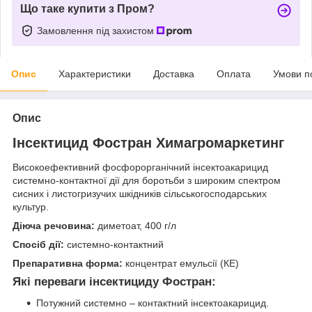
Що таке купити з Пром?
Замовлення під захистом
Опис
Характеристики
Доставка
Оплата
Умови п
Опис
Інсектицид Фостран Химагромаркетинг
Високоефективний фосфорорганічний інсектоакарицид
системно-контактної дії для боротьби з широким спектром
сисних і листогризучих шкідників сільськогосподарських
культур.
Діюча речовина:
диметоат, 400 г/л
Спосіб дії:
системно-контактний
Препаративна форма:
концентрат емульсії (КЕ)
Які переваги
інсектициду
Фостран
:
Потужний системно – контактний інсектоакарицид.