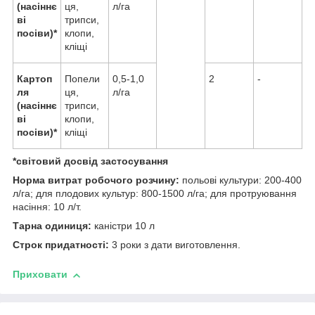
(насіннє
ця,
л/га
ві
трипси,
посіви)*
клопи,
кліщі
Картоп
Попели
0,5-1,0
2
-
ля
ця,
л/га
(насіннє
трипси,
ві
клопи,
посіви)*
кліщі
*світовий досвід застосування
Норма витрат робочого розчину:
польові культури: 200-400
л/га; для плодових культур: 800-1500 л/га; для протруювання
насіння: 10 л/т.
Тарна одиниця:
каністри 10 л
Строк придатності:
3 роки з дати виготовлення.
Приховати