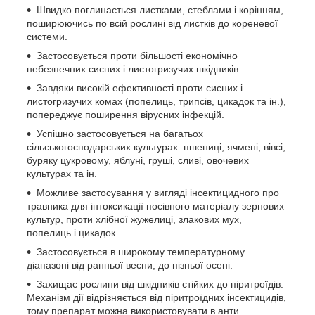
Швидко поглинається листками, стеблами і корінням,
поширюючись по всій рослині від листків до кореневої
системи.
Застосовується проти більшості економічно
небезпечних сисних і листогризучих шкідників.
Завдяки високій ефективності проти сисних і
листогризучих комах (попелиць, трипсів, цикадок та ін.),
попереджує поширення вірусних інфекцій.
Успішно застосовується на багатьох
сільськогосподарських культурах: пшениці, ячмені, вівсі,
буряку цукровому, яблуні, груші, сливі, овочевих
культурах та ін.
Можливе застосування у вигляді інсектицидного про
травника для інтоксикації посівного матеріалу зернових
культур, проти хлібної жужелиці, злакових мух,
попелиць і цикадок.
Застосовується в широкому температурному
діапазоні від ранньої весни, до пізньої осені.
Захищає рослини від шкідників стійких до піритроїдів.
Механізм дії відрізняється від піритроїдних інсектицидів,
тому препарат можна використовувати в анти