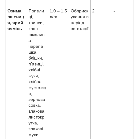
Озима
Попели
1,0 – 1,5
Обприск
2
-
пшениц
ці,
л/га
ування в
я, ярий
трипси,
період
ячмінь
клоп
вегетації
шкідлив
а
черепа
шка,
блішки,
п’явиці,
хлібні
жуки,
хлібна
жужелиц
я,
зернова
совка,
злакова
листокр
утка,
злакові
мухи