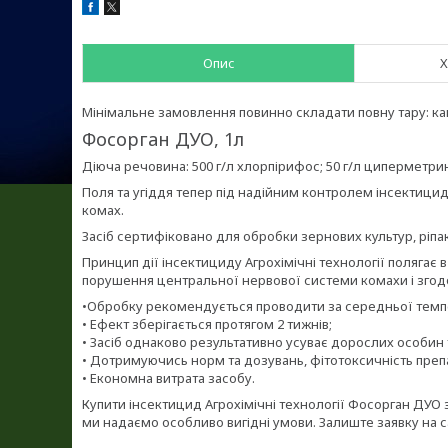
Опис
Х
Мінімальне замовлення повинно складати повну тару: кані
Фосорган ДУО, 1л
Діюча речовина: 500 г/л хлорпірифос; 50 г/л циперметри
Поля та угіддя тепер під надійним контролем інсектицид
комах.
Засіб сертифіковано для обробки зернових культур, ріпак
Принцип дії інсектициду Агрохімічні технології полягає 
порушення центральної нервової системи комахи і згод
•Обробку рекомендується проводити за середньої темпер
• Ефект зберігається протягом 2 тижнів;
• Засіб однаково результативно усуває дорослих особин 
• Дотримуючись норм та дозувань, фітотоксичність преп
• Економна витрата засобу.
Купити інсектицид Агрохімічні технології Фосорган ДУО
ми надаємо особливо вигідні умови. Залиште заявку на 