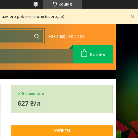
Кошик
лижчого робочого дня (сьогодні).
+380 (68) 288-92-88
Кошик
В наявності
627 ₴/л
КУПИТИ