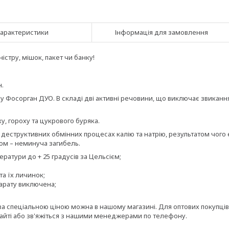
арактеристики
Інформація для замовлення
стру, мішок, пакет чи банку!
н.
у Фосорган ДУО. В складі дві активні речовини, що виключає звиканн
у, гороху та цукрового буряка.
в деструктивних обмінних процесах калію та натрію, результатом чого 
ом – неминуча загибель.
атури до + 25 градусів за Цельсієм;
та їх личинок;
арату виключена;
 за спеціальною ціною можна в нашому магазині. Для оптових покупців
сайті або зв'яжіться з нашими менеджерами по телефону.