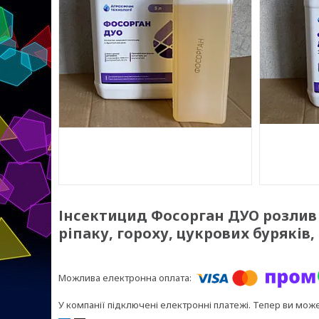
Інсектицид Фосорган ДУО розлив 
ріпаку, гороху, цукрових буряків
У компанії підключені електронні платежі. Тепер ви мож