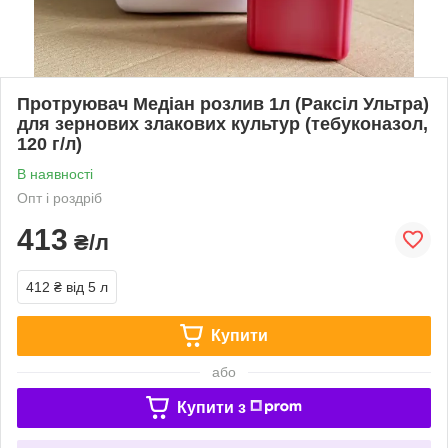
Протруювач Медіан розлив 1л (Раксіл Ультра)
для зернових злакових культур (тебуконазол,
120 г/л)
В наявності
Опт і роздріб
413
₴/л
412 ₴
від 5 л
Купити
або
Купити з