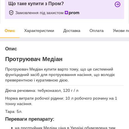
Що таке купити з Пром?
Замовлення під захистом
Опис
Характеристики
Доставка
Оплата
Умови п
Опис
Протруювач Медіан
Протруювач Медіан купити варто тому, що це системний
фунгіцидний засіб для протруювання насіння, що володіє
преверентною і куративною дією.
Діюча речовина: тебуконазол, 120 г / л
Норма витрати робочої рідини: 10 л робочого розчину на 1
тонну насіння.
Тара: 5л.
Переваги препарату:
на протруйник Медіан ціна в Україні обумовлена тим,