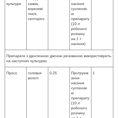
культури
сажка,
насіння
кореневі
суспензіє
гнилі,
ю
септоріоз
препарату
(10 л
робочого
розчину
на 1 т
насіння)
Препарати з ідентичною діючою речовиною використовують
на наступних культурах
Просо
головня
0,25
Протруюв
1
волоті
ання
насіння
суспензіє
ю
препарату
(10 л
робочого
розчину
на 1 т