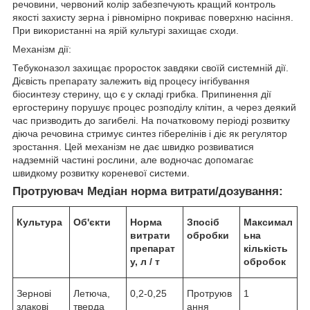
речовини, червоний колір забезпечують кращий контроль
якості захисту зерна і рівномірно покриває поверхню насіння.
При використанні на ярій культурі захищає сходи.
Механізм дії:
Тебуконазол захищає проросток завдяки своїй системній дії.
Дієвість препарату залежить від процесу інгібування
біосинтезу стерину, що є у складі грибка. Припинення дії
ергостерину порушує процес розподілу клітин, а через деякий
час призводить до загибелі. На початковому періоді розвитку
діюча речовина стримує синтез гіберелінів і діє як регулятор
зростання. Цей механізм не дає швидко розвиватися
надземній частині рослини, але водночас допомагає
швидкому розвитку кореневої системи.
Протруювач Медіан норма витрати/дозування:
Культура
Об'єкти
Норма
З
посіб
Максимал
витрати
обробки
ьна
препарат
кількість
у, л / т
обробок
Зернові
Летюча,
0,2-0,25
Протруюв
1
злакові
тверда
ання