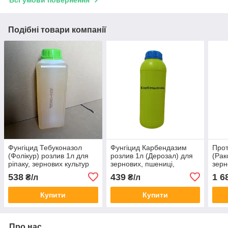
Всі умови повернення
Подібні товари компанії
Фунгіцид Тебуконазол
Фунгіцид Карбендазим
Прот
(Фолікур) розлив 1л для
розлив 1л (Дерозал) для
(Рак
ріпаку, зернових культур
зернових, пшениці,
зерн
та винограду
ячменю, жита, буряків,
(теб
538
439
1 6
₴/л
₴/л
соняшнику (карбендазим,
500 г/л)
Купити
Купити
Про нас