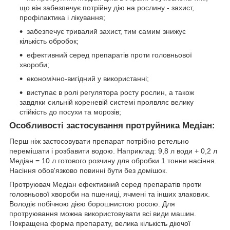
що він забезпечує потрійну дію на рослину - захист,
профілактика і лікування;
забезпечує тривалий захист, тим самим знижує
кількість обробок;
ефективний серед препаратів проти головньової
хвороби;
економічно-вигідний у використанні;
виступає в ролі регулятора росту рослин, а також
завдяки сильній кореневій системі проявляє велику
стійкість до посухи та морозів;
Особливості застосування протруйника Медіан:
Перш ніж застосовувати препарат потрібно ретельно
перемішати і розбавити водою. Наприклад: 9,8 л води + 0,2 л
Медіан = 10 л готового розчину для обробки 1 тонни насіння.
Насіння обов'язково повинні бути без домішок.
Протруювач Медіан ефективний серед препаратів проти
головньової хвороби на пшениці, ячмені та інших злакових.
Володіє побічною дією борошнистою росою. Для
протруювання можна використовувати всі види машин.
Покращена форма препарату, велика кількість діючої