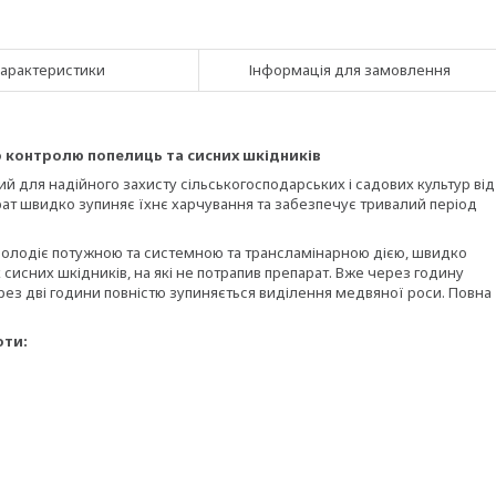
арактеристики
Інформація для замовлення
о контролю попелиць та сисних шкідників
ий для надійного захисту сільськогосподарських і садових культур від
арат швидко зупиняє їхнє харчування та забезпечує тривалий період
володіє потужною та системною та трансламінарною дією, швидко
сисних шкідників, на які не потрапив препарат. Вже через годину
рез дві години повністю зупиняється виділення медвяної роси. Повна
оти: