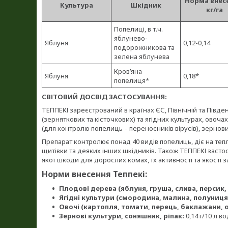
Норма внес
Культура
Шкідник
кг/га
Попелиці, в т.ч.
яблунево-
Яблуня
0,12-0,14
подорожникова та
зелена яблунева
Кров’яна
Яблуня
0,18*
попелиця*
СВІТОВИЙ ДОСВІД ЗАСТОСУВАННЯ:
ТЕППЕКІ зареєстрований в країнах ЄС, Північній та Півде
(зерняткових та кісточкових) та ягідних культурах, овоча
(для контролю попелиць – переносників вірусів), зернови
Препарат контролює понад 40 видів попелиць, діє на тепл
щитівки та деяких інших шкідників. Також ТЕППЕКІ заст
якої шкоди для дорослих комах, їх активності та якості 
Норми внесення Теппекі:
Плодові дерева (яблуня, груша, слива, персик,
Ягідні культури (смородина, малина, полуниця
Овочі (картопля, томати, перець, баклажани, о
Зернові культури, соняшник, ріпак:
0,14 г/10 л во