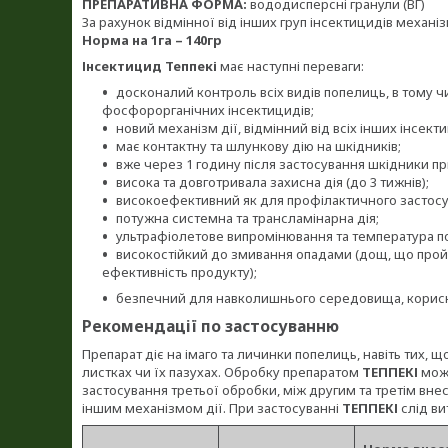
ПРЕПАРАТИВНА ФОРМА:
вододисперсні гранули (ВГ)
За рахунок відмінної від інших груп інсектицидів механіз
Норма на 1га – 140гр
Інсектицид Теппекі
має наступні переваги:
досконалий контроль всіх видів попелиць, в тому чис
фосфорорганічних інсектицидів;
новий механізм дії, відмінний від всіх інших інсект
має контактну та шлункову дію на шкідників;
вже через 1 годину після застосування шкідники пр
висока та довготривала захисна дія (до 3 тижнів);
високоефективний як для профілактичного застосув
потужна системна та трансламінарна дія;
ультрафіолетове випромінювання та температура по
високостійкий до змивання опадами (дощ, що пройш
ефективність продукту);
безпечний для навколишнього середовища, корисн
Рекомендації по застосуванню
Препарат діє на імаго та личинки попелиць, навіть тих, 
листках чи їх пазухах. Обробку препаратом
ТЕППЕКІ
можн
застосування третьої обробки, між другим та третім вне
іншим механізмом дії. При застосуванні
ТЕППЕКІ
слід ви