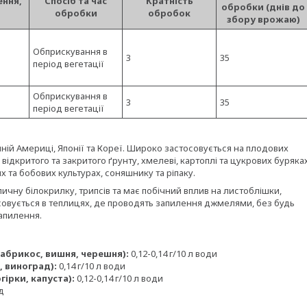
ення,
Спосіб та час
Кратність
обробки (днів до
обробки
обробок
збору врожаю)
Обприскування в
3
35
період вегетації
Обприскування в
3
35
період вегетації
нній Америці, Японії та Кореї. Широко застосовується на плодових
х відкритого та закритого ґрунту, хмелеві, картоплі та цукрових буряка
х та бобових культурах, соняшнику та ріпаку.
ичну білокрилку, трипсів та має побічний вплив на листоблішки,
осовується в теплицях, де проводять запилення джмелями, без будь
запилення.
 абрикос, вишня, черешня):
0,12-0,14 г/10 л води
, виноград):
0,14 г/10 л води
гірки, капуста):
0,12-0,14 г/10 л води
д