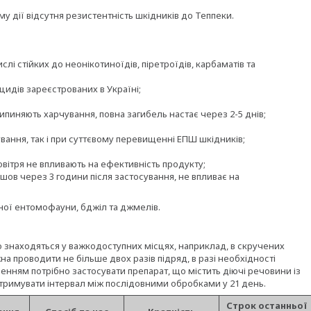
му дії відсутня резистентність шкідників до Теппеки.
лі стійких до неонікотиноїдів, піретроїдів, карбаматів та
ицидів зареєстрованих в Україні;
ипиняють харчування, повна загибель настає через 2-5 днів;
ання, так і при суттєвому перевищенні ЕПШ шкідників;
вітря не впливають на ефективність продукту;
ов через 3 години після застосування, не впливає на
ої ентомофауни, бджіл та джмелів.
що знаходяться у важкодоступних місцях, наприклад, в скручених
а проводити не більше двох разів підряд, в разі необхідності
сенням потрібно застосувати препарат, що містить діючі речовини із
тримувати інтервал між послідовними обробками у 21 день.
Строк останньої