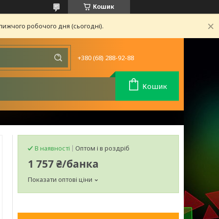
Кошик
лижчого робочого дня (сьогодні).
+380 (68) 288-92-88
Кошик
В наявності
Оптом і в роздріб
1 757 ₴/банка
Показати оптові ціни