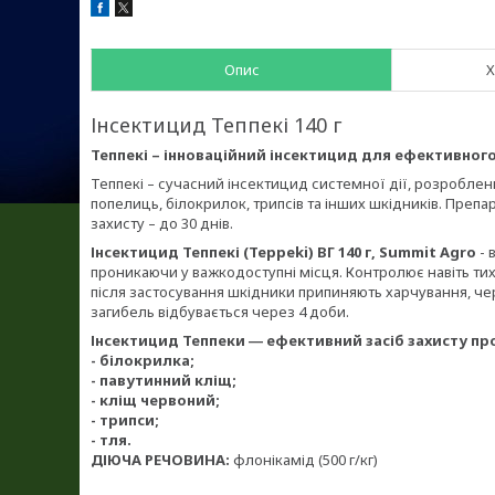
Опис
Х
Інсектицид Теппекі 140 г
Теппекі – інноваційний інсектицид для ефективног
Теппекі – сучасний інсектицид системної дії, розроблен
попелиць, білокрилок, трипсів та інших шкідників. Преп
захисту – до 30 днів.
Інсектицид Теппекі (Teppeki) ВГ 140 г, Summit Agro
- 
проникаючи у важкодоступні місця. Контролює навіть тих 
після застосування шкідники припиняють харчування, че
загибель відбувається через 4 доби.
Інсектицид Теппеки ― ефективний засіб захисту пр
- білокрилка;
- павутинний кліщ;
- кліщ червоний;
- трипси;
- тля.
ДІЮЧА РЕЧОВИНА:
флонікамід (500 г/кг)