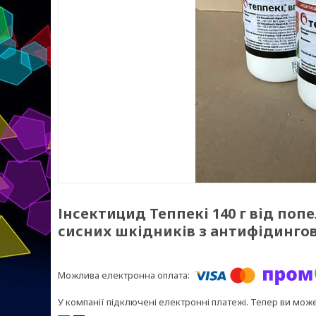
Інсектицид Теппекі 140 г від поп
сисних шкідників з антифідинг
У компанії підключені електронні платежі. Тепер ви мож