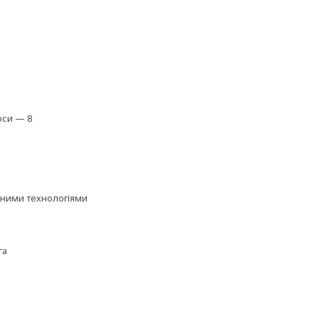
оси — 8
ізними технологіями
га