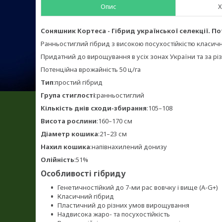
Опис
Х
Соняшник Кортеса - Гібрид української селекції. Пот
Ранньостиглий гібрид з високою посухостійкістю класич
Придатний до вирощування в усіх зонах України та за р
Потенційна врожайність 50 ц/га
Тип
:простий гібрид
Група стиглості
:ранньостиглий
Кількість днів сходи-збирання
:105–108
Висота рослини
:160–170 см
Діаметр кошика
:21–23 см
Нахил кошика
:напівнахилений донизу
Олійність
:51%
Особливості гібриду
Генетичностійкий до 7-ми рас вовчку і вище (A-G+)
Класичний гібрид
Пластичний до різних умов вирощування
Надвисока жаро- та посухостійкість