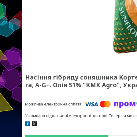
Насіння гібриду соняшника Кортес
га, A-G+. Олія 51% "KMK Agro", Укр
У компанії підключені електронні платежі. Тепер ви мож