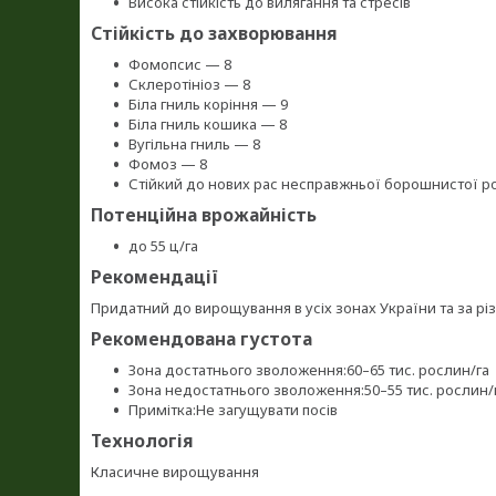
Висока стійкість до вилягання та стресів
Стійкість до захворювання
Фомопсис — 8
Склеротініоз — 8
Біла гниль коріння — 9
Біла гниль кошика — 8
Вугільна гниль — 8
Фомоз — 8
Стійкий до нових рас несправжньої борошнистої р
Потенційна врожайність
до 55 ц/га
Рекомендації
Придатний до вирощування в усіх зонах України та за р
Рекомендована густота
Зона достатнього зволоження:60–65 тис. рослин/га
Зона недостатнього зволоження:50–55 тис. рослин/
Примітка:Не загущувати посів
Технологія
Класичне вирощування