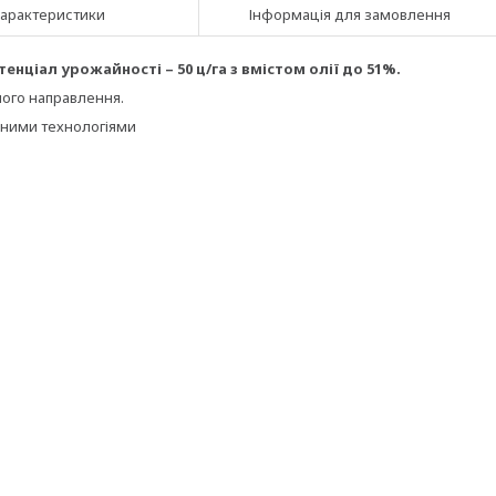
арактеристики
Інформація для замовлення
енціал урожайності – 50 ц/га з вмістом олії до 51%.
ного направлення.
ізними технологіями