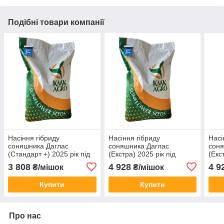
Подібні товари компанії
Насіння гібриду
Насіння гібриду
Насі
соняшника Даглас
соняшника Даглас
соня
(Стандарт +) 2025 рік під
(Екстра) 2025 рік під
(Екс
Гранстар, 55ц/га, A-G.
Гранстар, 55ц/га, A-G.
Гран
3 808
4 928
4 9
₴/мішок
₴/мішок
Олія 50%"KMK Agro",
Олія 50%"KMK Agro",
50% 
Україна
Україна
Купити
Купити
Про нас