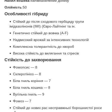
Нахил кошика
:напівнахилений донизу
Олійність
:50
Особливості гібриду
Стійкий до після сходового гербіциду групи
імідазолінонів (IMI) (Євро-Лайтнінг та ін.
Генетично стійкий до вовчка (A-F)
Надвисокий врожай за інтенсивних технологій
Комплексна толерантність до хвороб
Висока стійкість до вилягання та стресів
Стійкість до захворювання
Фомопсис — 8
Склеротініоз — 8
Біла гниль коріння — 7
Біла гниль кошика — 8
Вугільна гниль — 9
Фомоз — 7
Стійкий до нових рас несправжньої борошнистої роси