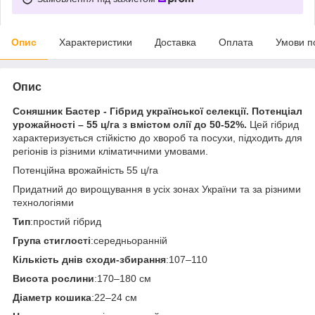
Опис
Характеристики
Доставка
Оплата
Умови п
Опис
Соняшник Бастер - Гібрид української селекції. Потенціал
урожайності – 55 ц/га з вмістом олії до 50-52%.
Цей гібрид
характеризується стійкістю до хвороб та посухи, підходить для
регіонів із різними кліматичними умовами.
Потенційна врожайність 55 ц/га
Придатний до вирощування в усіх зонах України та за різними
технологіями
Тип
:простий гібрид
Група стиглості
:середньоранній
Кількість днів сходи-збирання
:107–110
Висота рослини
:170–180 см
Діаметр кошика
:22–24 см