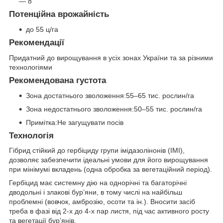
— 8
Потенційна врожайність
до 55 ц/га
Рекомендації
Придатний до вирощування в усіх зонах України та за різними
технологіями
Рекомендована густота
Зона достатнього зволоження:55–65 тис. рослин/га
Зона недостатнього зволоження:50–55 тис. рослин/га
Примітка:Не загущувати посів
Технологія
Гібрид стійкий до гербіциду групи імідазолінонів (IMI),
дозволяє забезпечити ідеальні умови для його вирощування
при мінімумі вкладень (одна обробка за вегетаційний період).
Гербіцид має системну дію на однорічні та багаторічні
дводольні і злакові бур’яни, в тому числі на найбільш
проблемні (вовчок, амброзію, осоти та ін.). Вносити засіб
треба в фазі від 2-х до 4-х пар листя, під час активного росту
та вегетації бур’янів.