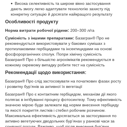
Висока селективність та широке вікно застосування
дають змогу легко адаптувати технологію захисту під
конкретну ситуацію й досягати найкращого результату
Особливості продукту
Норма витрати робочої рідини:
200–300 л/га
Сумісність з іншими препаратами:
Базагран® Про не
рекомендується використовувати у бакових сумішах з
протизлаковими гербіцидами та інсектицидами на основі
фосфорорганічних сполук. Попри хімічну сумісність
Базагран® Про з більшістю агрохімікатів рекомендується в
кожному окремому випадку робити тест на сумісність
Рекомендації щодо використання:
Базагран® Про слід застосовувати на початкових фазах росту
і розвитку бур’янів за активної їх вегетації
Базагран® Про є контактним гербіцидом, механізм дії якого
полягає в інгібуванні процесу фотосинтезу. Тому ефективність
значною мірою буде залежати від норми внесення гербіциду
та якості покриття листків і стебел робочим розчином.
Максимальна ефективність досягається за застосування по
активно вегетуючих дводольних бур’янах у ранкові часи за
сонячної погоди. Важливо, щоб після внесення бур’яни