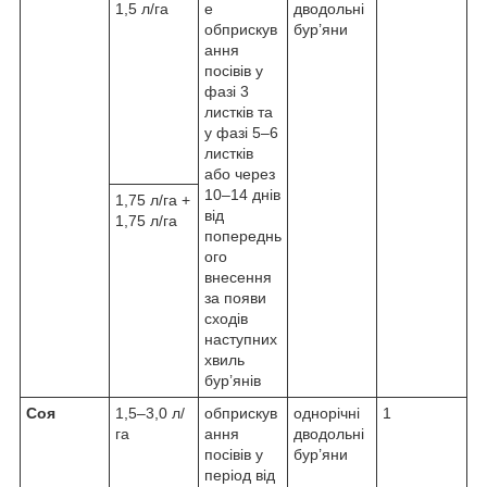
1,5 л/га
е
дводольні
обприскув
бур’яни
ання
посівів у
фазі 3
листків та
у фазі 5–6
листків
або через
10–14 днів
1,75 л/га +
від
1,75 л/га
попереднь
ого
внесення
за появи
сходів
наступних
хвиль
бур’янів
Соя
1,5–3,0 л/
обприскув
однорічні
1
га
ання
дводольні
посівів у
бур’яни
період від