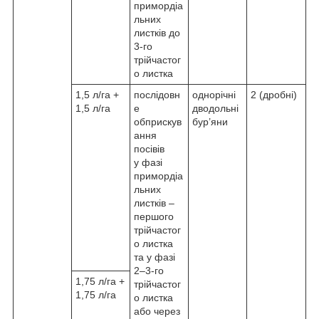
примордіа
льних
листків до
3-го
трійчастог
о листка
1,5 л/га +
послідовн
однорічні
2 (дробні)
1,5 л/га
е
дводольні
обприскув
бур’яни
ання
посівів
у фазі
примордіа
льних
листків –
першого
трійчастог
о листка
та у фазі
2–3-го
1,75 л/га +
трійчастог
1,75 л/га
о листка
або через