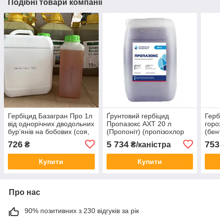
Подібні товари компанії
Гербіцид Базагран Про 1л
Ґрунтовий гербіцид
Герб
від однорічних дводольних
Пропазокс АХТ 20 л
горо
бур’янів на бобових (соя,
(Пропоніт) (пропізохлор
(бен
горох)
720 г/л) для соняшнику,
імаз
726
5 734
753
₴
₴/каністра
кукурудзи та сої від
бур'янів
Купити
Купити
Про нас
90% позитивних з 230 відгуків за рік