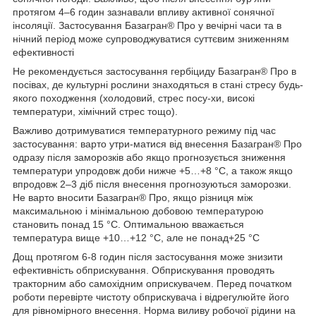
протягом 4–6 годин зазнавали впливу активної сонячної
інсоляції. Застосування Базагран® Про у вечірні часи та в
нічний період може супроводжуватися суттєвим зниженням
ефективності
Не рекомендується застосування гербіциду Базагран® Про в
посівах, де культурні рослини знаходяться в стані стресу будь-
якого походження (холодовий, стрес посу-хи, високі
температури, хімічний стрес тощо).
Важливо дотримуватися температурного режиму під час
застосування: варто утри-матися від внесення Базагран® Про
одразу після заморозків або якщо прогнозується зниження
температури упродовж доби нижче +5…+8 °С, а також якщо
впродовж 2–3 діб після внесення прогнозуються заморозки.
Не варто вносити Базагран® Про, якщо різниця між
максимальною і мінімальною добовою температурою
становить понад 15 °С. Оптимальною вважається
температура вище +10…+12 °С, але не понад+25 °С
Дощ протягом 6-8 годин після застосування може знизити
ефективність обприскування. Обприскування проводять
тракторним або самохідним оприскувачем. Перед початком
роботи перевірте чистоту обприскувача і відрегулюйте його
для рівномірного внесення. Норма виливу робочої рідини на