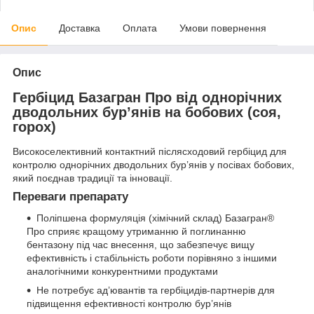
Опис
Доставка
Оплата
Умови повернення
Опис
Гербіцид Базагран Про від однорічних
дводольних бур’янів на бобових (соя,
горох)
Високоселективний контактний післясходовий гербіцид для
контролю однорічних дводольних бур’янів у посівах бобових,
який поєднав традиції та інновації.
Переваги препарату
Поліпшена формуляція (хімічний склад) Базагран®
Про сприяє кращому утриманню й поглинанню
бентазону під час внесення, що забезпечує вищу
ефективність і стабільність роботи порівняно з іншими
аналогічними конкурентними продуктами
Не потребує ад’ювантів та гербіцидів-партнерів для
підвищення ефективності контролю бур’янів