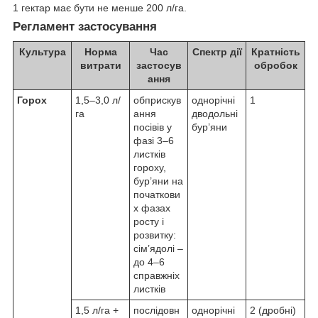
1 гектар має бути не менше 200 л/га.
Регламент застосування
Культура
Норма
Час
Спектр дії
Кратність
витрати
застосув
обробок
ання
Горох
1,5–3,0 л/
обприскув
однорічні
1
га
ання
дводольні
посівів у
бур’яни
фазі 3–6
листків
гороху,
бур’яни на
початкови
х фазах
росту і
розвитку:
сім’ядолі –
до 4–6
справжніх
листків
1,5 л/га +
послідовн
однорічні
2 (дробні)