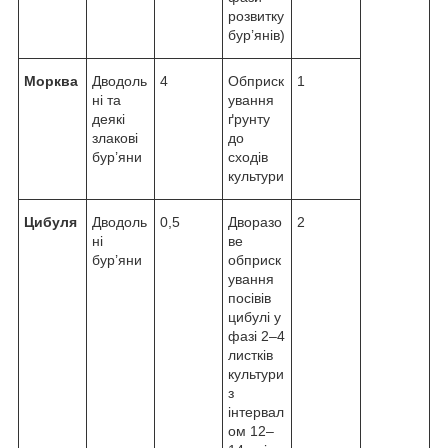
розвитку
бур’янів)
Морква
Дводоль
4
Обприск
1
ні та
ування
деякі
ґрунту
злакові
до
бур’яни
сходів
культури
Цибуля
Дводоль
0,5
Дворазо
2
ні
ве
бур’яни
обприск
ування
посівів
цибулі у
фазі 2–4
листків
культури
з
інтервал
ом 12–