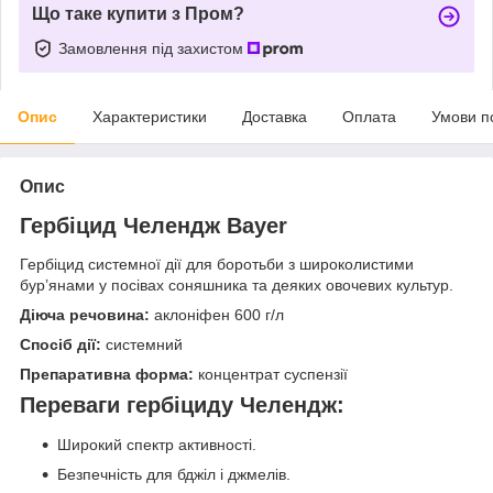
Що таке купити з Пром?
Замовлення під захистом
Опис
Характеристики
Доставка
Оплата
Умови п
Опис
Гербіцид Челендж Bayer
Гербіцид системної дії для боротьби з широколистими
бур’янами у посівах соняшника та деяких овочевих культур.
Діюча речовина:
аклоніфен 600 г/л
Спосіб дії:
системний
Препаративна форма:
концентрат суспензії
Переваги гербіциду Челендж:
Широкий спектр активності.
Безпечність для бджіл і джмелів.