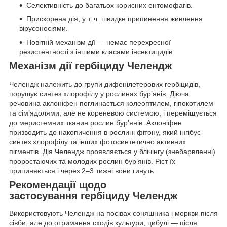
Селективність до багатьох корисних ентомофагів.
Прискорена дія, у т. ч. швидке припинення живлення
вірусоносіями.
Новітній механізм дії — немає перехресної
резистентності з іншими класами інсектицидів.
Механізм дії
гербіциду Челендж
Челендж належить до групи дифенілетерових гербіцидів,
порушує синтез хлорофілу у рослинах бур’янів. Діюча
речовина аклоніфен поглинається колеоптилем, гіпокотилем
та сім’ядолями, але не кореневою системою, і переміщується
до меристемних тканин рослин бур’янів. Аклоніфен
призводить до накопичення в рослині фітону, який інгібує
синтез хлорофілу та інших фотосинтетично активних
пігментів. Дія Челендж проявляється у блічінгу (знебарвленні)
проростаючих та молодих рослин бур’янів. Ріст їх
припиняється і через 2–3 тижні вони гинуть.
Рекомендації щодо
з
астосування
гербіциду Челендж
Використовують Челендж на посівах соняшника і моркви після
сівби, але до отримання сходів культури, цибулі — після