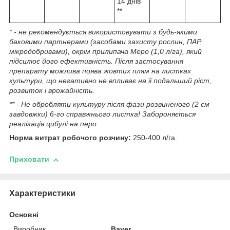
14 днів
**
* - не рекомендується використовувати з будь-якими
баковими партнерами (засобами захисту рослин, ПАР,
мікродобривами), окрім прилипача Меро (1,0 л/га), який
підсилює його ефективність. Після застосування
препарату можлива поява жовтих плям на листках
культури, що негативно не впливає на її подальший ріст,
розвиток і врожайність.
** - Не обробляти культуру після фази розвиненого (2 см
завдовжки) 6-го справжнього листка! Забороняється
реалізація цибулі на перо
Норма витрат робочого розчину:
250-400 л/га.
Приховати
Характеристики
Основні
Виробник
Bayer