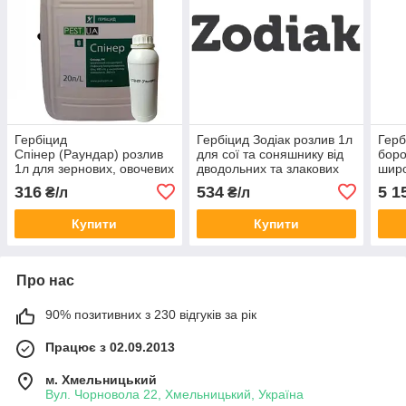
Гербіцид
Гербіцид Зодіак розлив 1л
Герб
Спінер (Раундар) розлив
для сої та соняшнику від
боро
1л для зернових, овочевих
дводольних та злакових
широ
культур, соняшника і
бур’янів ( імазамокс, 40 г/
у по
316
534
5 1
₴/л
₴/л
картоплі
л)
деяк
Купити
Купити
Про нас
90% позитивних з 230 відгуків за рік
Працює з 02.09.2013
м. Хмельницький
Вул. Чорновола 22, Хмельницький, Україна