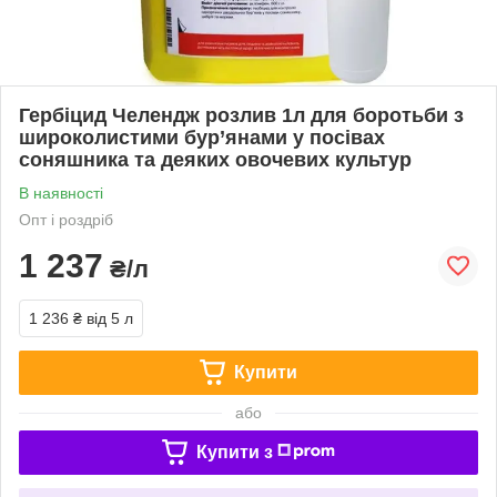
Гербіцид Челендж розлив 1л для боротьби з
широколистими бур’янами у посівах
соняшника та деяких овочевих культур
В наявності
Опт і роздріб
1 237
₴/л
1 236 ₴
від 5 л
Купити
або
Купити з