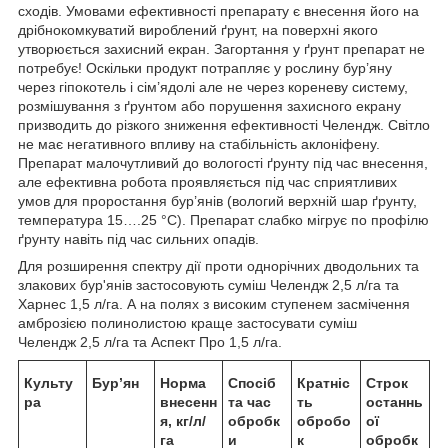
сходів. Умовами ефективності препарату є внесення його на
дрібнокомкуватий вироблений ґрунт, на поверхні якого
утворюється захисний екран. Загортання у ґрунт препарат не
потребує! Оскільки продукт потрапляє у рослину бур’яну
через гіпокотель і сім’ядолі але не через кореневу систему,
розмішування з ґрунтом або порушення захисного екрану
призводить до різкого зниження ефективності Челендж. Світло
не має негативного впливу на стабільність аклоніфену.
Препарат малочутливий до вологості ґрунту під час внесення,
але ефективна робота проявляється під час сприятливих
умов для проростання бур’янів (вологий верхній шар ґрунту,
температура 15….25 °С). Препарат слабко мігрує по профілю
ґрунту навіть під час сильних опадів.
Для розширення спектру дії проти однорічних дводольних та
злакових бур'янів застосовують суміш Челендж 2,5 л/га та
Харнес 1,5 л/га. А на полях з високим ступенем засмічення
амброзією полинолистою краще застосувати суміш
Челендж 2,5 л/га та Аспект Про 1,5 л/га.
Культу
Бур’ян
Норма
Спосіб
Кратніс
Строк
ра
внесенн
та час
ть
останнь
я, кг/л/
обробк
обробо
ої
га
и
к
обробк