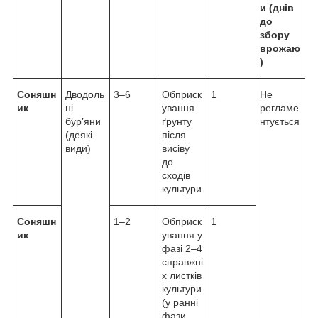
и (днів
до
збору
врожаю
)
Соняшн
Дводоль
3–6
Обприск
1
Не
ик
ні
ування
регламе
бур’яни
ґрунту
нтується
(деякі
після
види)
висіву
до
сходів
культури
Соняшн
1–2
Обприск
1
ик
ування у
фазі 2–4
справжні
х листків
культури
(у ранні
фази