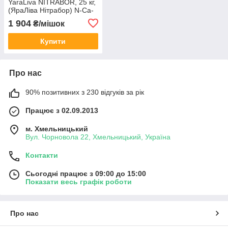
YaraLiva NITRABOR, 25 кг,
(ЯраЛіва Нітрабор) N-Ca-
B (15.4-18.3-0.3) для
1 904
₴/мішок
ґрунтового внесення
Купити
Про нас
90% позитивних з 230 відгуків за рік
Працює з 02.09.2013
м. Хмельницький
Вул. Чорновола 22, Хмельницький, Україна
Контакти
Сьогодні працює з 09:00 до 15:00
Показати весь графік роботи
Про нас