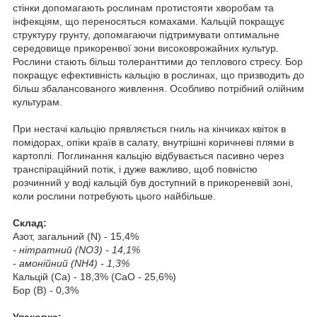
стінки допомагають рослинам протистояти хворобам та
інфекціям, що переносяться комахами. Кальцій покращує
структуру грунту, допомагаючи підтримувати оптимальне
середовище прикоренвої зони високоврожайних культур.
Рослини стають більш толеранттими до теплового стресу. Бор
покращує ефективність кальцію в рослинах, що призводить до
більш збалансованого живлення. Особливо потрібний олійним
культурам.
При нестачі кальцію прявляється гниль на кінчиках квіток в
помідорах, опіки країв в салату, внутрішні коричневі плями в
картоплі. Поглинання кальцію відбувається пасивно через
транспіраційний потік, і дуже важливо, щоб повністю
розчинний у воді кальцій був доступний в прикореневій зоні,
коли рослини потребують цього найбільше.
Склад:
Азот, загальний (N) - 15,4%
- нітратний (NO
3
) - 14,1%
- амонійний (NH
4
) - 1,3%
Кальцiй (Ca) - 18,3% (CaO - 25,6%)
Бор (B) - 0,3%
Упаковка: