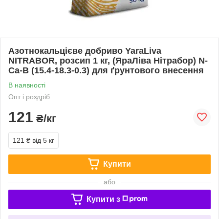
Азотнокальцієве добриво YaraLiva
NITRABOR, розсип 1 кг, (ЯраЛіва Нітрабор) N-
Ca-B (15.4-18.3-0.3) для ґрунтового внесення
В наявності
Опт і роздріб
121
₴/кг
121 ₴
від 5 кг
Купити
або
Купити з