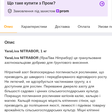
Що таке купити з Пром?
Замовлення під захистом
Опис
Характеристики
Доставка
Оплата
Умови п
Опис
YaraLiva NITRABOR, 1 кг
YaraLiva NITRABOR
(ЯраЛіва Нітрабор)
це гранульоване
азотнокальцієве добриво для ґрунтового внесення.
Нітратний азот безпосередньо поглинається рослинами, що
призводить до швидкого і передбачуваного відповідного росту.
Не летючий, не адсорбується частинками грунту, а є
доступним для рослин. Переважне джерело азоту для
більшості садових і цінних сільськогосподарських культур.
Покращує поглинання рослинами катіонів калію, кальцію і
магнію. Кальцій покращує міцність клітинних стінок, що
призводить до поліпшення якості, лежкості і піднімає товарну
врожайність сільськогосподарських культур. Міцні клітинні