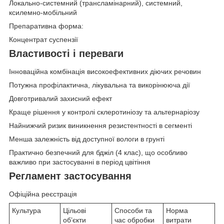
Локально-системний (трансламінарний), системний,
ксилемно-мобільний
Препаративна форма:
Концентрат суспензії
Властивості і переваги
Інноваційна комбінація високоефективних діючих речовин
Потужна профілактична, лікувальна та викорінююча дії
Довготривалий захисний ефект
Краще рішення у контролі склеротиніозу та альтернаріозу
Найнижчий ризик виникнення резистентності в сегменті
Менша залежність від доступної вологи в грунті
Практично безпечний для бджіл (4 клас), що особливо
важливо при застосуванні в період цвітіння
Регламент застосування
Офіційна реєстрація
Культура
Цільові
Способи та
Норма
обʼєкти
час обробки
витрати