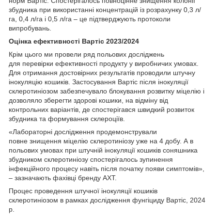
норм Вартіс. Спостерігалось повноцінне знищення колонії
збудника при використанні концентрацій із розрахунку 0,3 л/
га, 0,4 л/га і 0,5 л/га – це підтверджують протоколи
випробувань.
Оцінка ефективності Вартіс 2023/2024
Крім цього ми провели ряд польових досліджень
для перевірки ефективності продукту у виробничих умовах.
Для отримання достовірних результатів проводили штучну
інокуляцію кошиків. Застосування Вартіс після інокуляції
склеротиніозом забезпечувало блокування розвитку міцелію і
дозволяло зберегти здорові кошики, на відміну від
контрольних варіантів, де спостерігався швидкий розвиток
збудника та формування склероціїв.
«Лабораторні дослідження продемонстрували
повне знищення міцелію склеротиніозу уже на 4 добу. А в
польових умовах при штучній інокуляції кошиків соняшника
збудником склеротиніозу спостерігалось зупинення
інфекційного процесу навіть після початку появи симптомів»,
– зазначають фахівці бренду АХТ.
Процес проведення штучної інокуляції кошиків
склеротиніозом в рамках дослідження фунгіциду Вартіс, 2024
р.