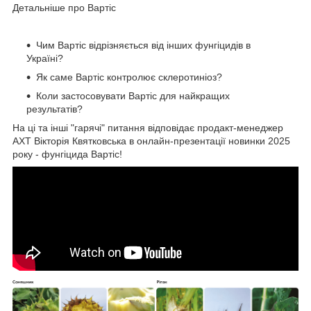
Детальніше про Вартіс
Чим Вартіс відрізняється від інших фунгіцидів в
Україні?
Як саме Вартіс контролює склеротиніоз?
Коли застосовувати Вартіс для найкращих
результатів?
На ці та інші "гарячі" питання відповідає продакт-менеджер
АХТ Вікторія Квятковська в онлайн-презентації новинки 2025
року - фунгіцида Вартіс!