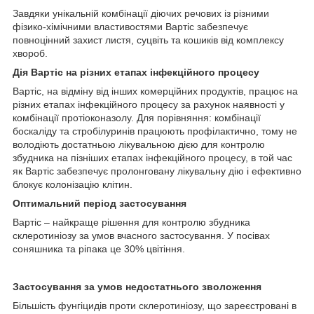
Завдяки унікальній комбінації діючих речових із різними
фізико-хімічними властивостями Вартіс забезпечує
повноцінний захист листя, суцвіть та кошиків від комплексу
хвороб.
Дія Вартіс на різних етапах інфекційного процесу
Вартіс, на відміну від інших комерційних продуктів, працює на
різних етапах інфекційного процесу за рахунок наявності у
комбінації протіоконазолу. Для порівняння: комбінації
боскаліду та стробілуринів працюють профілактично, тому не
володіють достатньою лікувальною дією для контролю
збудника на пізніших етапах інфекційного процесу, в той час
як Вартіс забезпечує пролонговану лікувальну дію і ефективно
блокує колонізацію клітин.
Оптимальний період застосування
Вартіс – найкраще рішення для контролю збудника
склеротиніозу за умов вчасного застосування. У посівах
соняшника та ріпака це 30% цвітіння.
Застосування за умов недостатнього зволоження
Більшість фунгіцидів проти склеротиніозу, що зареєстровані в