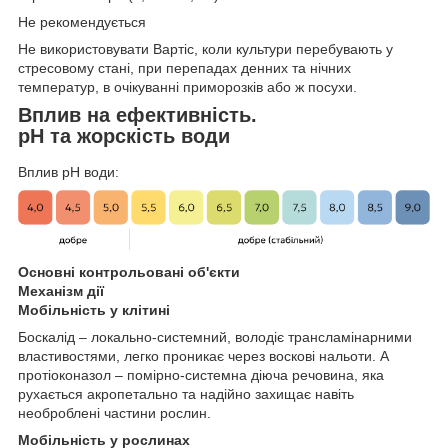
Не рекомендується
Не використовувати Вартіс, коли культури перебувають у
стресовому стані, при перепадах денних та нічних
температур, в очікуванні приморозків або ж посухи.
Вплив на ефективність.
pH та жорскість води
Вплив рH води:
Основні контрольовані об'єкти
Механізм дії
Мобільність у клітині
Боскалід – локально-системний, володіє трансламінарними
властивостями, легко проникає через воскові нальоти. А
протіоконазол – помірно-системна діюча речовина, яка
рухається акропетально та надійно захищає навіть
необроблені частини рослин.
Мобільність у рослинах