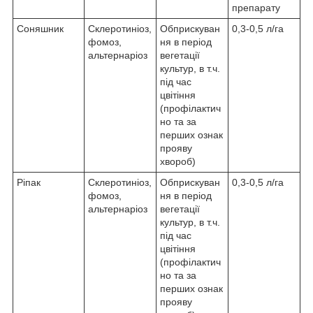
препарату
Соняшник
Склеротиніоз,
Обприскуван
0,3-0,5 л/га
фомоз,
ня в період
альтернаріоз
вегетації
культур, в т.ч.
під час
цвітіння
(профілактич
но та за
перших ознак
прояву
хвороб)
Ріпак
Склеротиніоз,
Обприскуван
0,3-0,5 л/га
фомоз,
ня в період
альтернаріоз
вегетації
культур, в т.ч.
під час
цвітіння
(профілактич
но та за
перших ознак
прояву