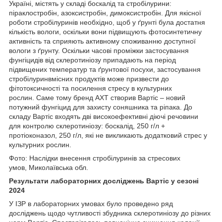
Україні, містять у складі боскалід та стробілурини:
піраклостробін, азоксистробін, димоксистробін. Для якісної
роботи стробілуринів необхідно, щоб у ґрунті була достатня
кількість вологи, оскільки вони підвищують фотосинтетичну
активність та сприяють активному споживанню доступної
вологи з ґрунту. Оскільки часові проміжки застосування
фунгіцидів від склеротиніозу припадають на період
підвищених температур та ґрунтової посухи, застосування
стробілуринвмісних продуктів може призвести до
фітотоксичності та посилення стресу в культурних
рослин. Саме тому бренд АХТ створив Вартіс – новий
потужний фунгіцид для захисту соняшника та ріпака. До
складу Вартіс входять дві високоефективні діючі речовини
для контролю склеротиніозу: боскалід, 250 г/л +
протіоконазол, 250 г/л, які не викликають додатковий стрес у
культурних рослин.
Фото: Наслідки внесення стробілуринів за стресових
умов, Миколаївська обл.
Результати лабораторних досліджень Вартіс у сезоні
2024
У ІЗР в лабораторних умовах було проведено ряд
досліджень щодо чутливості збудника склеротиніозу до різних