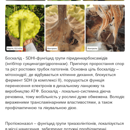
Боскалід - SDHI-фунгіцид групи піридинкарбоксамідів
(інгібітор сукцинатдегідрогенази). Пригнічує проростання спор
та ріст ростових трубок патогенів. Основна ціль боскаліду –
мітохондрії, де відбувається клітинне дихання, блокується
фермент SDH (в комплексі II), порушується функція
перенесення електронів в дихальному ланцюжку та
виробництво АТФ. Боскалід - локально-системна діюча
речовина, тому мобільність у рослині дуже обмежена. Володіє
вираженими трансламінарними властивостями, а також
профілактичною та лікувальною дією.
Протіоконазол – фунгіцид групи триазолінтіонів, локалізується
в місці нанесення, забезпечує потужні профілактичні,