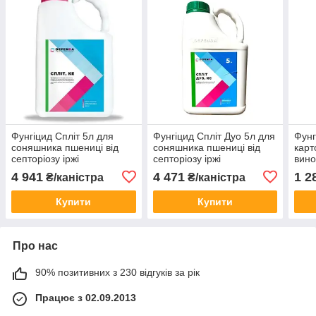
Фунгіцид Спліт 5л для
Фунгіцид Спліт Дуо 5л для
Фунг
соняшника пшениці від
соняшника пшениці від
карт
септоріозу іржі
септоріозу іржі
вино
альтернаріозу і фомозу
альтернаріозу і фомозу
від 
4 941
4 471
1 2
₴/каністра
₴/каністра
(дифеноконазол 250)
(дифеноконазол 250)
альт
пере
Купити
Купити
Про нас
90% позитивних з 230 відгуків за рік
Працює з 02.09.2013