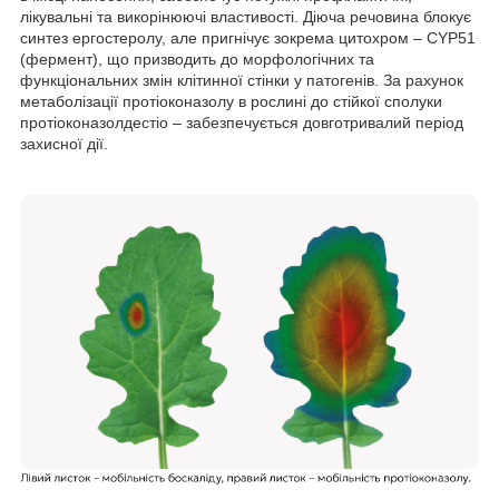
лікувальні та викорінюючі властивості. Діюча речовина блокує
синтез ергостеролу, але пригнічує зокрема цитохром – CYP51
(фермент), що призводить до морфологічних та
функціональних змін клітинної стінки у патогенів. За рахунок
метаболізації протіоконазолу в рослині до стійкої сполуки
протіоконазолдестіо – забезпечується довготривалий період
захисної дії.