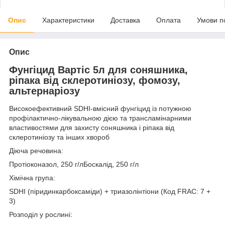
Опис
Характеристики
Доставка
Оплата
Умови п
Опис
Фунгіцид Вартіс 5л для соняшника,
ріпака від склеротиніозу, фомозу,
альтернаріозу
Високоефективний SDHI-вмісний фунгіцид із потужною
профілактично-лікувальною дією та трансламінарними
властивостями для захисту соняшника і ріпака від
склеротиніозу та інших хвороб
Діюча речовина:
Протіоконазол, 250 г/лБоскалід, 250 г/л
Хімічна група:
SDHI (піридинкарбоксаміди) + триазолінтіони (Код FRAC: 7 +
3)
Розподіл у рослині: