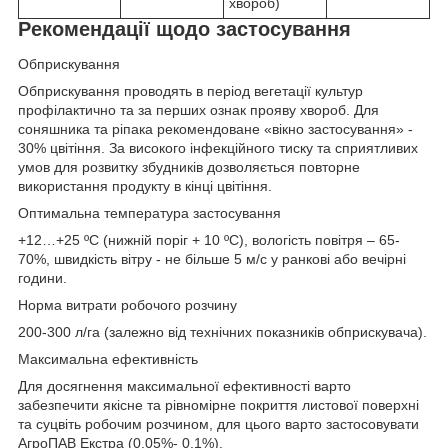
хвороб)
Рекомендації щодо застосування
Обприскування
Обприскування проводять в період вегетації культур
профілактично та за перших ознак прояву хвороб. Для
соняшника та ріпака рекомендоване «вікно застосування» -
30% цвітіння. За високого інфекційного тиску та сприятливих
умов для розвитку збудників дозволяється повторне
використання продукту в кінці цвітіння.
Оптимальна температура застосування
+12…+25 ºС (нижній поріг + 10 ºС), вологість повітря – 65-
70%, швидкість вітру - не більше 5 м/с у ранкові або вечірні
години.
Норма витрати робочого розчину
200-300 л/га (залежно від технічних показників обприскувача).
Максимальна ефективність
Для досягнення максимальної ефективності варто
забезпечити якісне та рівномірне покриття листової поверхні
та суцвіть робочим розчином, для цього варто застосовувати
АгроПАВ Екстра (0,05%- 0,1%).