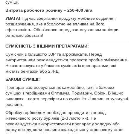
суміші.
Витрата робочого розчину – 250-400 л/га.
УВАГА!
Під час зберігання продукту можливе осідання і
розшарування, яке абсолютно не впливає на його
ефективність. Обов’язково перед застосуванням каністри
ретельно збовтати!
СУМІСНІСТЬ З ІНШИМИ ПРЕПАРАТАМИ:
Сумісний з більшістю ЗЗР та агрохімікатів. Перед
використанням рекомендується провести пробне змішування.
Не застосовувати у бакових сумішах із препаратами, які
містять бентазон або 2,4-Д.
БАКОВІ СУМІШІ:
Препарат застосовується як самостійно, так і в бакових
сумішах з гербіцидами Оптимум, Подмарин, Оріон. В інших
випадках – варто перевіряти на сумісність і вплив на культурні
рослини.
Обробку гербіцидом необхідно проводити в період
інтенсивного росту бур’янів (2-3 листочки). Не
рекомендується використовувати препарат у холодну або
жарку погоду, коли рослини знаходяться у стресовому стані.