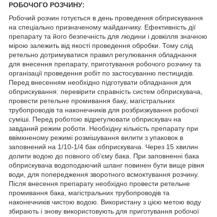
РОБОЧОГО РОЗЧИНУ:
Робочий розчин готується в день проведення обприскування
на спеціально призначеному майданчику. Ефективність дії
препарату та його безпечність для людини і довкілля значною
мірою залежить від якості проведення обробки. Тому слід
ретельно дотримуватися правил регулювання обладнання
для внесення препарату, приготування робочого розчину та
організації проведення робіт по застосуванню пестицидів.
Перед внесенням необхідно підготувати обладнання для
обприскування: перевірити справність систем обприскувача,
провести ретельне промивання баку, магістральних
трубопроводів та наконечників для розбризкування робочої
суміші. Перед роботою відрегулювати обприскувач на
завданий режим роботи. Необхідну кількість препарату при
ввімкненому режимі розмішування вилити з упаковок в
заповнений на 1/10-1/4 бак обприскувача. Через 15 хвилин
долити водою до повного об’єму бака. При заповненні бака
обприскувача водоподаючий шланг повинен бути вище рівня
води, для попередження зворотного всмоктування розчину.
Після внесення препарату необхідно провести ретельне
промивання бака, магістральних трубопроводів та
наконечників чистою водою. Використану з цією метою воду
збирають і знову використовують для приготування робочої