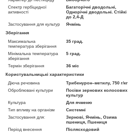
Спектр гербіцидної
Багаторічні дводольні,
активності
Однорічні дводольні. Стійкі
до 2,4-Д
Застосування для культур
Ячмінь
Зберігання
Максимальна
35 град.
температура зберігання
Мінімальна температура
5 град.
зберігання
Термін зберігання
36 міс
Користувальницькі характеристики
Діюча речовина
Трибенурон–метилу, 750 г/кг
Оброблювані культури
Посіви зернових колосових
культур
Культура
Для ячменю
Тип впливу на організм
Системні
Застосування для:
Зернові, Ячмінь, Озима
пшениця, Пшениця
Період внесення
Післясходовий