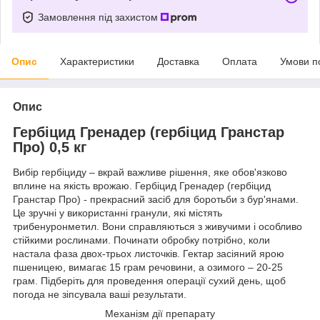
Замовлення під захистом
Опис
Характеристики
Доставка
Оплата
Умови п
Опис
Гербіцид Гренадер (гербіцид Гранстар
Про) 0,5 кг
Вибір гербіциду – вкрай важливе рішення, яке обов'язково
вплине на якість врожаю. Гербіцид Гренадер (гербіцид
Гранстар Про) - прекрасний засіб для боротьби з бур'янами.
Це зручні у використанні гранули, які містять
трибенуронметил. Вони справляються з живучими і особливо
стійкими рослинами. Починати обробку потрібно, коли
настала фаза двох-трьох листочків. Гектар засіяний ярою
пшеницею, вимагає 15 грам речовини, а озимого – 20-25
грам. Підберіть для проведення операції сухий день, щоб
погода не зіпсувала ваші результати.
Механізм дії препарату