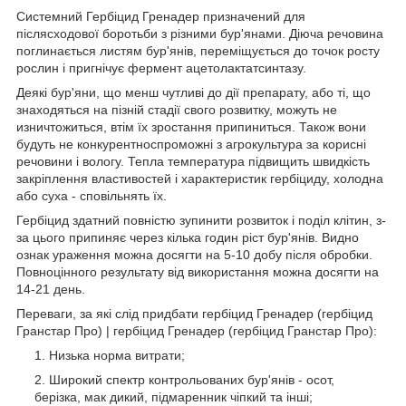
Системний Гербіцид Гренадер призначений для
післясходової боротьби з різними бур'янами. Діюча речовина
поглинається листям бур'янів, переміщується до точок росту
рослин і пригнічує фермент ацетолактатсинтазу.
Деякі бур'яни, що менш чутливі до дії препарату, або ті, що
знаходяться на пізній стадії свого розвитку, можуть не
изничтожиться, втім їх зростання припиниться. Також вони
будуть не конкурентноспроможні з агрокультура за корисні
речовини і вологу. Тепла температура підвищить швидкість
закріплення властивостей і характеристик гербіциду, холодна
або суха - сповільнять їх.
Гербіцид здатний повністю зупинити розвиток і поділ клітин, з-
за цього припиняє через кілька годин ріст бур'янів. Видно
ознак ураження можна досягти на 5-10 добу після обробки.
Повноцінного результату від використання можна досягти на
14-21 день.
Переваги, за які слід придбати гербіцид Гренадер (гербіцид
Гранстар Про) | гербіцид Гренадер (гербіцид Гранстар Про):
Низька норма витрати;
Широкий спектр контрольованих бур'янів - осот,
берізка, мак дикий, підмаренник чіпкий та інші;