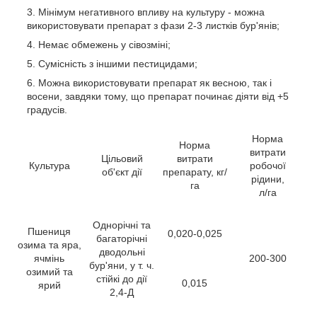
Мінімум негативного впливу на культуру - можна
використовувати препарат з фази 2-3 листків бур'янів;
Немає обмежень у сівозміні;
Сумісність з іншими пестицидами;
Можна використовувати препарат як весною, так і
восени, завдяки тому, що препарат починає діяти від +5
градусів.
Норма
Норма
витрати
Цільовий
витрати
Культура
робочої
об'єкт дії
препарату, кг/
рідини,
га
л/га
Однорічні та
Пшениця
0,020-0,025
багаторічні
озима та яра,
дводольні
ячмінь
200-300
бур'яни, у т. ч.
озимий та
стійкі до дії
0,015
ярий
2,4-Д