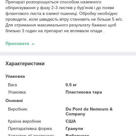
Препарат розпорошується способом наземного
обприскування у фазу 2-3 листків у бур'янів і до появи
флангового листа в озимої пшениці. Обробку необхідно
проводити, коли швидкість вітру становить не більше 5 м/с.
Для отримання максимального результату бажано щоб
близько 3 годин на препарат не впливали опади .
Приховати
Характеристики
Упаковка
Вага
0.5 кг
Упаковка
Пластикова тара
Основні
Виробник
Du Pont de Nemours &
Company
Країна виробник
США
Препаративна форма
Гранули
Характер дії пестициду
Виборчого