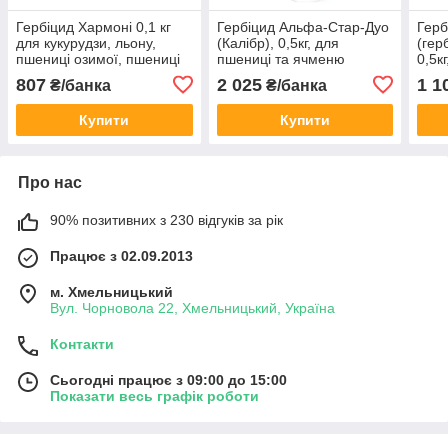
Гербіцид Хармоні 0,1 кг
Гербіцид Альфа-Стар-Дуо
Герб
для кукурудзи, льону,
(Калібр), 0,5кг, для
(гер
пшениці озимої, пшениці
пшениці та ячменю
0,5к
ярої, сої, ячменю ярого
озимих та ярих, вівса
ячме
807
2 025
1 1
₴/банка
₴/банка
(три
кг)
Купити
Купити
Про нас
90% позитивних з 230 відгуків за рік
Працює з 02.09.2013
м. Хмельницький
Вул. Чорновола 22, Хмельницький, Україна
Контакти
Сьогодні працює з 09:00 до 15:00
Показати весь графік роботи