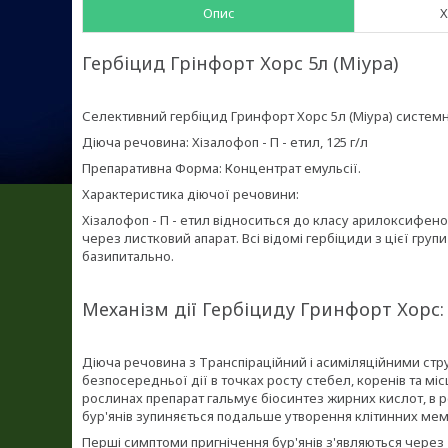
Опис
Х
Гербіцид Грінфорт Хорс 5л (Міура)
Селективний гербіцид Гринфорт Хорс 5л (Міура) системно
Діюча речовина: Хізалофоп - П - етил, 125 г/л
Препаративна Форма: Концентрат емульсії.
Характеристика діючої речовини:
Хізалофоп - П - етил відноситься до класу арилоксифен
через листковий апарат. Всі відомі гербіциди з цієї гру
базипитально.
Механізм дії Гербіциду Гринфорт Хорс:
Діюча речовина з Транспіраційний і асиміляційними стр
безпосередньої дії в точках росту стебел, коренів та м
рослинах препарат гальмує біосинтез жирних кислот, в р
бур'янів зупиняється подальше утворення клітинних мем
Перші симптоми пригнічення бур'янів з'являються через 7