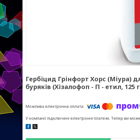
Гербіцид Грінфорт Хорс (Міура) дл
буряків (Хізалофоп - П - етил, 125 г
У компанії підключені електронні платежі. Тепер ви мож