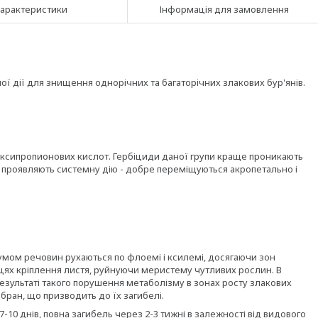
арактеристики
Інформація для замовлення
ї дії для знищення однорічних та багаторічних злакових бур'янів.
оксипропионових кислот. Гербіциди даної групи краще проникають
пи проявляють системну дію - добре переміщуються акропетально і
умом речовин рухаються по флоемі і ксилемі, досягаючи зон
ісцях кріплення листя, руйнуючи меристему чутливих рослин. В
езультаті такого порушення метаболізму в зонах росту злакових
бран, що призводить до їх загибелі.
-10 днів, повна загибель через 2-3 тижні в залежності від видового