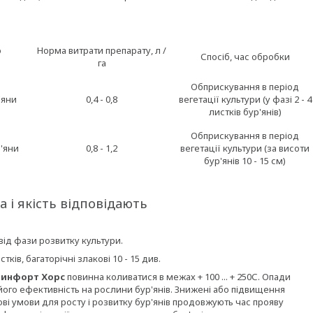
о
Норма витрати препарату, л /
Спосіб, час обробки
га
Обприскування в період
'яни
0,4 - 0,8
вегетації культури (у фазі 2 - 4
листків бур'янів)
Обприскування в період
р'яни
0,8 - 1,2
вегетації культури (за висоти
бур'янів 10 - 15 см)
а і якість відповідають
ід фази розвитку культури.
тків, багаторічні злакові 10 - 15 див.
ринфорт Хорс
повинна коливатися в межах + 100 ... + 250С. Опади
його ефективність на рослини бур'янів. Знижені або підвищення
ові умови для росту і розвитку бур'янів продовжують час прояву