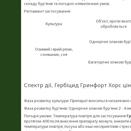
складу бур'янів та погодно-кліматичних умов.
Регламент застосування:
Об'єкт, проти яког
Культура
обробляється
Однорічні злакові бур
Озимий і ярий ріпак,
соняшник, соя
Багаторічні злакові бу
Спектр дії, Гербіцид Гринфорт Хорс цін
Фаза розвитку культури: Препарат вноситься незалежно в
Фаза розвитку бур'янів: Однорічні злакові бур'яни 2 - 4 лис
Погодні умови: Температура повітря для застосування
Г
протягом 4:00 після внесення препарату можуть знизити 
температури повітря, посуха або інші несприятливі стрес