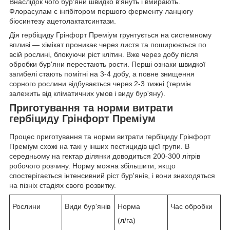
Внаслідок чого бур'яни швидко в'януть і вмирають.
Флорасулам є інгібітором першого ферменту ланцюгу
біосинтезу ацетолактатсинтази.
Дія гербіциду Грінфорт Преміум грунтується на системному
впливі — хімікат проникає через листя та поширюється по
всій рослині, блокуючи ріст клітин. Вже через добу після
обробки бур'яни перестають рости. Перші ознаки швидкої
загибелі стають помітні на 3-4 добу, а повне знищення
сорного рослини відбувається через 2-3 тижні (термін
залежить від кліматичних умов і виду бур'яну).
Приготування та норми витрати
гербіциду Грінфорт Преміум
Процес приготування та норми витрати гербіциду Грінфорт
Преміум схожі на такі у інших пестицидів цієї групи. В
середньому на гектар ділянки доводиться 200-300 літрів
робочого розчину. Норму можна збільшити, якщо
спостерігається інтенсивний ріст бур'янів, і вони знаходяться
на пізніх стадіях свого розвитку.
Рослини
Види бур'янів
Норма
Час обробки
(л/га)