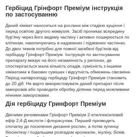
Гербіцид Грінфорт Преміум інструкція
по застосуванню
Даний хімікат наноситься на рослини між стадією кущіння і
перед освітою другого міжвузля. Засіб проникає всередину
бур'яну через його видиму частину і активно поширюється по
клітинам, накопичуючись в надземних і підземних частинах.
До двох тижнів потрібно для повної загибелі бур'янів від
гербіциду Грінфорт Преміум. Інструкція по застосуванню
препарату вказує на його незамінність у регіонах, де
спостерігається мала кількість опадів, сумісність з іншими
хімікатами в бакових сумішах і відсутність обмежень сівозміни.
Період напіврозпаду гербіциду Грінфорт Преміум становить
до 20 діб. Не варто використовувати даний препарат після
заморозків або проводити обробку ділянки перед можливими
нічними заморозками.
Дія гербіциду Гринфорт Преміум
Діючими речовинами Грінфорт Преміум 2-етилгексиловий
ефір 2,4-Д кислоти і флорасулам. Перший призводить
спочатку до посилення дихання рослин, а потім зупинці
біосинтезу і подальшим розпадом крохмалю, інуліну, білків.