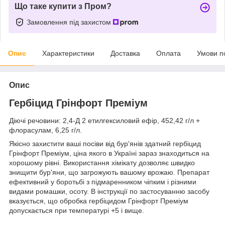
Що таке купити з Пром?
Замовлення під захистом
Опис
Характеристики
Доставка
Оплата
Умови п
Опис
Гербіцид Грінфорт Преміум
Діючі речовини: 2,4-Д 2 етилгексиловий ефір, 452,42 г/л +
флорасулам, 6,25 г/л.
Якісно захистити ваші посіви від бур'янів здатний гербіцид
Грінфорт Преміум, ціна якого в Україні зараз знаходиться на
хорошому рівні. Використання хімікату дозволяє швидко
знищити бур'яни, що загрожують вашому врожаю. Препарат
ефективний у боротьбі з підмаренником чіпким і різними
видами ромашки, осоту. В інструкції по застосуванню засобу
вказується, що обробка гербіцидом Грінфорт Преміум
допускається при температурі +5 і вище.