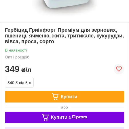
Гербіцид Гриінфорт Преміум для зернових,
пшениці, ячменю, жита, тритикале, кукурудзи,
вівса, проса, сорго
В наявності
Опт і роздріб
349
₴/л
340 ₴
від 5 л
Купити
або
Купити з