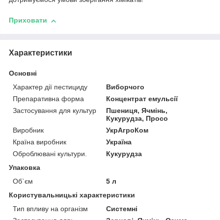
Приховати
Характеристики
Основні
Характер дії пестициду
Виборчого
Препаративна форма
Концентрат емульсії
Застосування для культур
Пшениця, Ячмінь,
Кукурудза, Просо
Виробник
УкрАгроКом
Країна виробник
Україна
Оброблювані культури.
Кукурудза
Упаковка
Об`єм
5 л
Користувальницькі характеристики
Тип впливу на організм
Системні