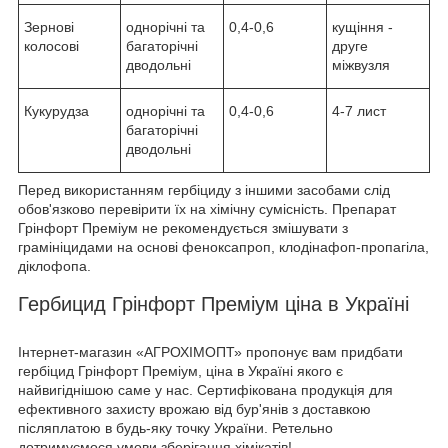
Зернові
однорічні та
0,4-0,6
кущіння -
колосові
багаторічні
друге
дводольні
міжвузля
Кукурудза
однорічні та
0,4-0,6
4-7 лист
багаторічні
дводольні
Перед використанням гербіциду з іншими засобами слід
обов'язково перевірити їх на хімічну сумісність. Препарат
Грінфорт Преміум не рекомендується змішувати з
грамініцидами на основі феноксапроп, клодінафоп-пропагіла,
діклофопа.
Гербицид Грінфорт Преміум ціна в Україні
Інтернет-магазин «АГРОХІМОПТ» пропонує вам придбати
гербіцид Грінфорт Преміум, ціна в Україні якого є
найвигіднішою саме у нас. Сертифікована продукція для
ефективного захисту врожаю від бур'янів з доставкою
післяплатою в будь-яку точку України. Ретельно
дотримуємося умови зберігання хімікатів!