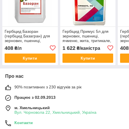
Гербіцид Базоран
Гербіцид Примус 5л для
Гер
(гербіцид Базагран) для
зернових, пшениці,
(гер
зернових, пшениці,
ячменю, жита, тритикале,
зерн
ячменю, жита, вівса,
кукурудзи, вівса, проса,
ячме
408
1 622
408
₴/л
₴/каністра
кукурудзи, сої, гороху,
сорго
куку
люцерни
люц
Купити
Купити
Про нас
90% позитивних з 230 відгуків за рік
Працює з 02.09.2013
м. Хмельницький
Вул. Чорновола 22, Хмельницький, Україна
Контакти