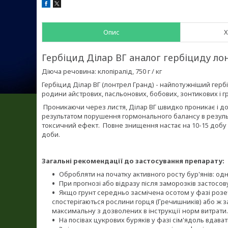
Опис
Х
Гербіцид Ділар ВГ аналог гербіциду лон
Діюча речовина: клопіралід, 750 г / кг
Гербіцид Ділар ВГ (лонтрел Гранд) - найпотужніший гер
родини айстрових, пасльонових, бобових, зонтикових і г
Проникаючи через листя, Ділар ВГ швидко проникає і дох
результатом порушення гормонального балансу в результа
токсичний ефект. Повне знищення настає на 10-15 добу 
доби.
Загальні рекомендації до застосування препарату:
Обробляти на початку активного росту бур'янів: однор
При прогнозі або відразу після заморозків застосо
Якщо грунт середньо засмічена осотом у фазі розе
спостерігаються рослини горця (Гречишників) або ж зас
максимальну з дозволених в інструкції норм витрати.
На посівах цукрових буряків у фазі сім'ядоль вдав