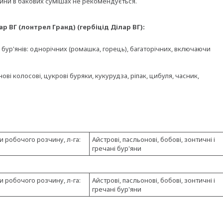
ини в бакових сумішах не рекомендується.
ар ВГ (лонтрел Гранд) (гербіцід Ділар ВГ):
х бур'янів: однорічних (ромашка, горець), багаторічних, включаючи
ві колосові, цукрові буряки, кукурудза, ріпак, цибуля, часник,
 робочого розчину, л-га:
Айстрові, пасльонові, бобові, зонтичні і
гречані бур'яни
 робочого розчину, л-га:
Айстрові, пасльонові, бобові, зонтичні і
гречані бур'яни