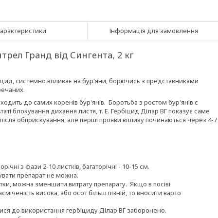
арактеристики
Інформація для замовлення
трел Гранд від Сингента, 2 кг
біцид, системно впливає на бур'яни, борючись з представниками
речаних.
одить до самих коренів бур'янів. Боротьба з ростом бур'янів є
ті блокування дихання листя, т. Е. Гербіцид Ділар ВГ показує саме
після обприскування, але перші прояви впливу починаються через 4-7
ічні з фази 2-10 листків, багаторічні - 10-15 см.
вувати препарат не можна.
тки, можна зменшити витрату препарату. Якщо в посіві
міченість висока, або осот більш пізній, то вносити варто
атися до використання гербіциду Ділар ВГ заборонено.