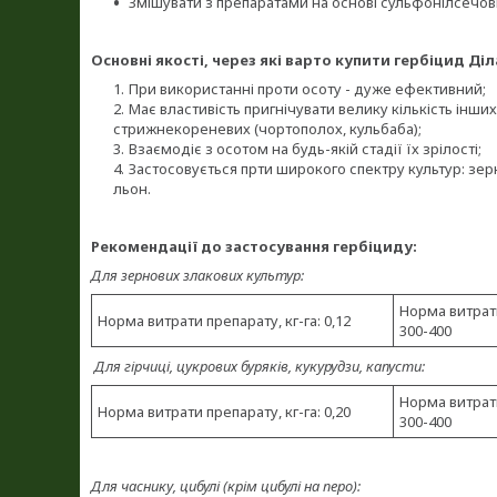
Змішувати з препаратами на основі сульфонілсечов
Основні якості, через які варто купити гербіцид Діл
При використанні проти осоту - дуже ефективний;
Має властивість пригнічувати велику кількість інши
стрижнекореневих (чортополох, кульбаба);
Взаємодіє з осотом на будь-якій стадії їх зрілості;
Застосовується прти широкого спектру культур: зерно
льон.
Рекомендації до застосування гербіциду:
Для зернових злакових культур:
Норма витрати
Норма витрати препарату, кг-га: 0,12
300-400
Для гірчиці, цукрових буряків, кукурудзи, капусти:
Норма витрати
Норма витрати препарату, кг-га: 0,20
300-400
Для часнику, цибулі (крім цибулі на перо):