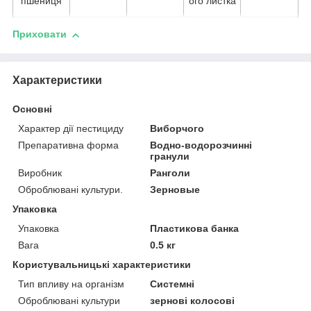
пшениця
ого листка
Приховати
Характеристики
Основні
Характер дії пестициду
Виборчого
Препаративна форма
Водно-водорозчинні
гранули
Виробник
Ранголи
Оброблювані культури.
Зерновые
Упаковка
Упаковка
Пластикова банка
Вага
0.5 кг
Користувальницькі характеристики
Тип впливу на організм
Системні
Оброблювані культури
зернові колосові