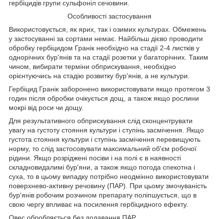
гербіцидів групи сульфоніл сечовини.
Особливості застосування
Використовується, як ярих, так і озимих культурах. Обмежень
у застосуванні за сортами немає. Найбільш дієво проводити
обробку гербіцидом Гранік необхідно на стадії 2-4 листків у
однорічних бур'янів та на стадії розетки у багаторічних. Таким
чином, вибирати терміни обприскування, необхідно
орієнтуючись на стадію розвитку бур'янів, а не культури.
Гербіцид Гранік заборонено використовувати якщо протягом 3
годин після обробки очікується дощ, а також якщо рослини
мокрі від роси чи дощу.
Для результативного обприскування слід сконцентрувати
увагу на густоту стояння культури і ступінь засмічення. Якщо
густота стояння культури і ступінь засмічення перевищують
норму, то слід застосовувати максимальний об'єм робочої
рідини. Якщо розріджені посіви і на полі є в наявності
складновидалимі бур'яни, а також якщо погода спекотна і
суха, то в цьому випадку потрібно неодмінно використовувати
поверхнево-активну речовину (ПАР). При цьому змочуваність
бур'янів робочим розчином препарату поліпшується, що в
свою чергу впливає на посилення гербіцидного ефекту.
Овес обробляється без додавання ПАР.