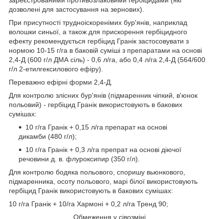
зареєстрованими противозлаковими гербіцидами (які
дозволені для застосування на зернових).
При присутності трудноіскоренімих бур'янів, наприклад
волошки синьої, а також для прискорення гербіцидного
ефекту рекомендується гербіцид Гранік застосовувати з
нормою 10-15 г/га в баковій суміші з препаратами на основі
2,4-Д (600 г/л ДМА сіль) - 0,6 л/га, або 0,4 л/га 2,4-Д (564/600
г/л 2-етилгексилового ефіру).
Переважно ефірні форми 2,4-Д.
Для контролю злісних бур'янів (підмаренник чіпкий, в'юнок
польовий) - гербіцид Гранік використовують в бакових
сумішах:
10 г/га Гранік + 0,15 л/га препарат на основі
дикамби (480 г/л);
10 г/га Гранік + 0,3 л/га препрат на основі діючої
речовини д. в. флуроксипир (350 г/л).
Для контролю бодяка польового, споришу вьюнкового,
підмаренника, осоту польового, марі білої використовують
гербіцид Гранік використовують в бакових сумішах:
10 г/га Гранік + 10/га Хармоні + 0,2 л/га Тренд 90;
Обмеження у сівозміні