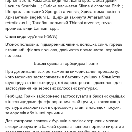
raphanistrum; Ромашка, види Matricaria spp.; Салат дикий
Lactuca Scariola L.; Смілка вильчатая Silene dichotoma Ehrh.;
Шпергель польовий Spergula arvensis; Хризантема посівна
Хризантеми segetuni L.; Щириця закинута Amaranthus
retroflexus L.; Талабан польовий Thlaspi arvense; глуха
кропива, види Lamium spp.;
Стійкі види бур'янів (<65%)
В'юнок польовий, підмаренник чіпкий, волошка синя, горець
пташиний, фіалка польова, двойчатка промениста, вероніка
польова.
Бакові суміші з гербіцидом Гранік
При дотриманні всіх регламентів використання препарату,
його можливо застосовувати в бакових сумішах з більшістю
фунгіцидів та інсектицидів, які зареєстровані і дозволені для
застосування на зернових колосових культурах.
Гербіцид Гранік заборонено застосовувати в бакових сумішах
з інсектицидами фосфорорганической групи, а також якщо
культура знаходиться в стресовому стані в наслідок посухи,
заморозків або іншої причини.
Для контролю злакових бур'янів в посівах зернових можна
використовувати в баковій суміші з повною нормою витрати з