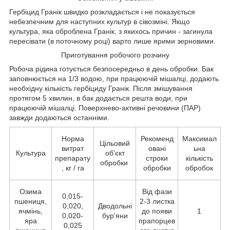
Гербіцид Гранік швидко розкладається і не показується
небезпечним для наступних культур в сівозміні. Якщо
культура, яка оброблена Гранік, з якихось причин - загинула
пересівати (в поточному році) варто лише ярими зерновими.
Приготування робочого розчину
Робоча рідина готується безпосередньо в день обробки. Бак
заповнюється на 1/3 водою, при працюючій мішалці, додають
необхідну кількість гербіциду Гранік. Після змішування
протягом 5 хвилин, в бак додається решта води, при
працюючій мішалці. Поверхнево-активні речовини (ПАР)
завжди додаються останніми.
Норма
Рекоменд
Максимал
Цільовий
витрат
овані
ьна
Культура
об'єкт
препарату
строки
кількість
обробки
, кг / га
обробки
обробок
Озима
Від фази
0,015-
пшениця,
2-3 листка
0,020,
Дводольні
ячмінь,
до появи
1
0,020-
бур'яни
яра
прапорцев
0,025