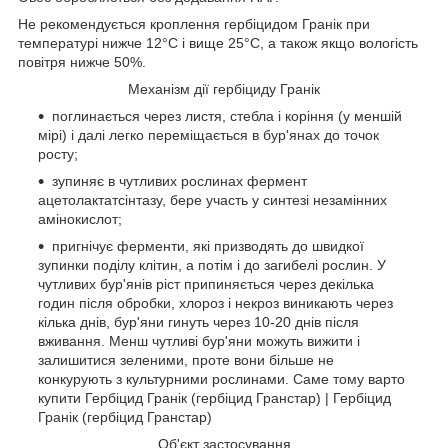
Не рекомендується кроплення гербіцидом Гранік при
температурі нижче 12°С і вище 25°С, а також якщо вологість
повітря нижче 50%.
Механізм дії гербіциду Гранік
поглинається через листя, стебла і коріння (у меншій
мірі) і далі легко переміщається в бур'янах до точок
росту;
зупиняє в чутливих рослинах фермент
ацетолактатсінтазу, бере участь у синтезі незамінних
амінокислот;
пригнічує ферменти, які призводять до швидкої
зупинки поділу клітин, а потім і до загибелі рослин. У
чутливих бур'янів ріст припиняється через декілька
годин після обробки, хлороз і некроз виникають через
кілька днів, бур'яни гинуть через 10-20 днів після
вживання. Менш чутливі бур'яни можуть вижити і
залишитися зеленими, проте вони більше не
конкурують з культурними рослинами. Саме тому варто
купити Гербіцид Гранік (гербіцид Гранстар) | Гербіцид
Гранік (гербіцид Гранстар)
Об'єкт застосування