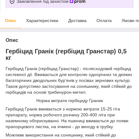
Замовлення під захистом
Опис
Характеристики
Доставка
Оплата
Умови п
Опис
Гербіцид Гранік (гербіцид Гранстар) 0,5
кг
Гербіцид Гранік (гербіцид Гранстар) - післясходовий гербіцид
системної дії. Вживається для контролю однорічних та деяких
багаторічних дводольних бур'янів у посівах зернових культур.
Також допустимо застосування на соняшнику, який стійкий до
гербіцидів на основі трибенурон-метил.
Норма витрати гербіциду Граник
Гербіцид Гранік вживається з нормою витрати 15-25 г/га
препарату, норма робочого розчину 200-400 л/га при
наземному обприскуванні. На пшениці вживається до появи
прапорцевого листка, на ячмені - до виходу в трубку.
Можливе використання на соняшнику, який стійкий до