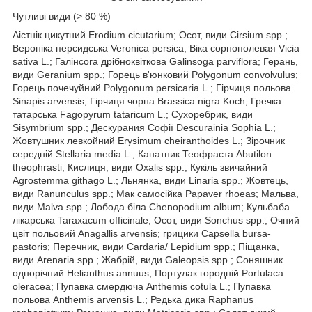
Чутливі види (> 80 %)
Аістнік цикутний Erodium cicutarium; Осот, види Cirsium spp.;
Вероніка персидська Veronica persica; Віка сорнополевая Vicia
sativa L.; Галінсога дрібноквіткова Galinsoga parviflora; Герань,
види Geranium spp.; Горець в'юнковий Рolygonum соnvolvulus;
Горець почечуйний Polygonum persicaria L.; Гірчиця польова
Sinapis arvensis; Гірчиця чорна Brassica nigra Koch; Гречка
татарська Fagopyrum tataricum L.; Сухоребрик, види
Sisymbrium spp.; Дескурания Софії Descurainia Sophia L.;
Жовтушник левкойний Erysimum cheiranthoides L.; Зірочник
середній Stellaria media L.; Канатник Теофраста Abutilon
theophrasti; Кислиця, види Oxalis spp.; Кукіль звичайний
Agrostemma githago L.; Льнянка, види Linaria spp.; Жовтець,
види Ranunculus spp.; Мак самосійка Papaver rhoeas; Мальва,
види Malva spp.; Лобода біла Chenopodium album; Кульбаба
лікарська Taraxacum officinale; Осот, види Sonchus spp.; Очний
цвіт польовий Anagallis arvensis; грицики Сарsella bursa-
pastoris; Перечник, види Cardaria/ Lepidium spp.; Піщанка,
види Arenaria spp.; Жабрій, види Galeopsis spp.; Соняшник
однорічний Helianthus annuus; Портулак городній Portulaca
oleracea; Пупавка смердюча Аnthemis cotula L.; Пупавка
польова Аnthemis arvensis L.; Редька дика Raphanus