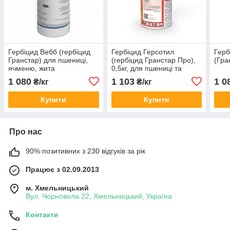
Гербіцид Вебб (гербіцид
Гербіцид Герсотил
Герб
Гранстар) для пшениці,
(гербіцид Гранстар Про),
(Гра
ячменю, жита
0,5кг, для пшениці та
(Трибенурон-метил 750 г/
ячменю озимих та ярих
1 080
1 103
1 0
₴/кг
₴/кг
кг)
(трибенурон-метил, 750 г/
кг)
Купити
Купити
Про нас
90% позитивних з 230 відгуків за рік
Працює з 02.09.2013
м. Хмельницький
Вул. Чорновола 22, Хмельницький, Україна
Контакти