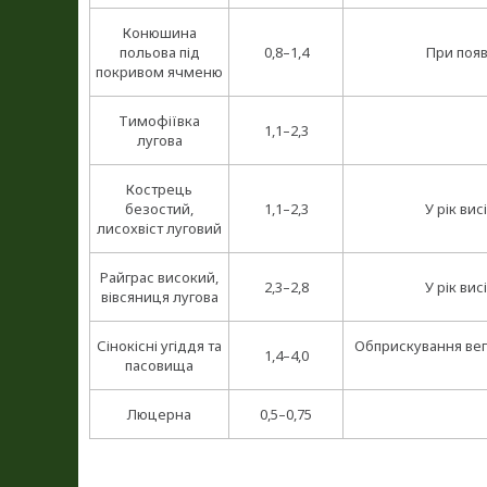
Конюшина
польова під
0,8–1,4
При появ
покривом ячменю
Тимофіївка
1,1–2,3
лугова
Кострець
безостий,
1,1–2,3
У рік вис
лисохвіст луговий
Райграс високий,
2,3–2,8
У рік вис
вівсяниця лугова
Сінокісні угіддя та
Обприскування вег
1,4–4,0
пасовища
Люцерна
0,5–0,75