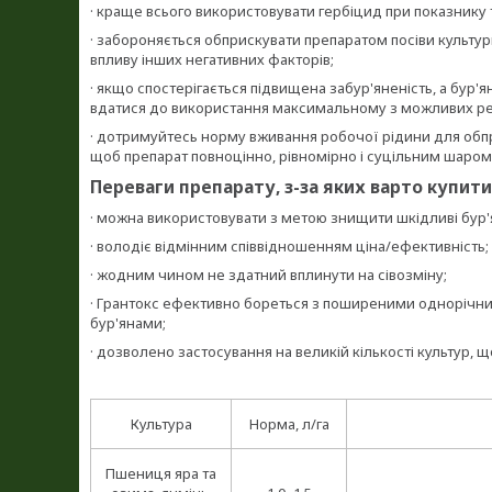
· краще всього використовувати гербіцид при показнику т
· забороняється обприскувати препаратом посіви культурн
впливу інших негативних факторів;
· якщо спостерігається підвищена забур'яненість, а бур'
вдатися до використання максимальному з можливих р
· дотримуйтесь норму вживання робочої рідини для обпри
щоб препарат повноцінно, рівномірно і суцільним шаром
Переваги препарату, з-за яких варто купити
· можна використовувати з метою знищити шкідливі бур'я
· володіє відмінним співвідношенням ціна/ефективність;
· жодним чином не здатний вплинути на сівозміну;
· Грантокс ефективно бореться з поширеними однорічн
бур'янами;
· дозволено застосування на великій кількості культур, 
Культура
Норма, л/га
Пшениця яра та