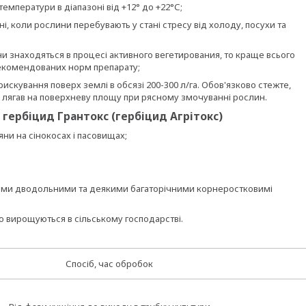
емператури в діапазоні від +12° до +22°С;
і, коли рослини перебувають у стані стресу від холоду, посухи та
яни знаходяться в процесі активного вегетирования, то краще всього
екомендованих норм препарату;
скування поверх землі в обсязі 200-300 л/га. Обов'язково стежте,
 лягав на поверхневу площу при рясному змочуванні рослин.
 гербіцид Грантокс (гербіцид Агрітокс)
ни на сінокосах і пасовищах;
ими дводольними та деякими багаторічними корнеростковимі
що вирощуються в сільському господарстві.
Спосіб, час обробок