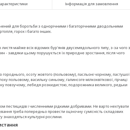
арактеристики
Інформація для замовлення
значений для боротьби з однорічними і багаторічними дводольними
ртопля, горох і багато інших.
листя майже всіх відомих бур'янів двусемядольного типу, з-за чого 
стин - завдяки цьому порушується їх природне зростання, після чого
ю городнього, осоту жовтого (польовому), пасльоні чорному, пастушої
ху польовому, васильку синьому, галинсоге мілкоквіткової, гірчиці
ику повзучому, лебедя розкидистою, подорожника великого, редьки
ком пестицидів і численними рідкими добривами. Не варто нехтувати
ування треба попередньо провести оціночну сумісність складових
сту знаходяться культурні рослини.
истання