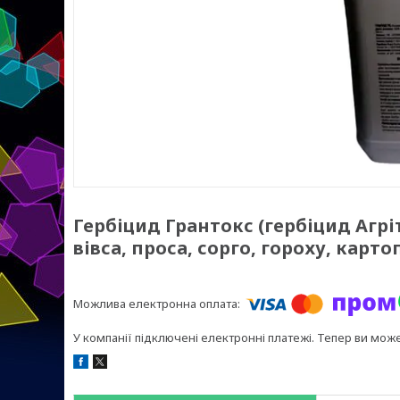
Гербіцид Грантокс (гербіцид Агрі
вівса, проса, сорго, гороху, карт
У компанії підключені електронні платежі. Тепер ви мож