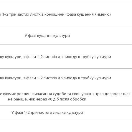
і 1–2 трійчастих листків конюшини (фаза кущення ячменю)
У фазі кущіння культури
іву культури, з фази 1-2 листків до виходу в трубку культури
іву культури, з фази 1-2 листків до виходу в трубку культури
етуючих рослин, випасання худоби та скошування трав дозволяється
не раніше, ніж через 40 діб після обробки
У фазі 1-2 трійчастого листка культури