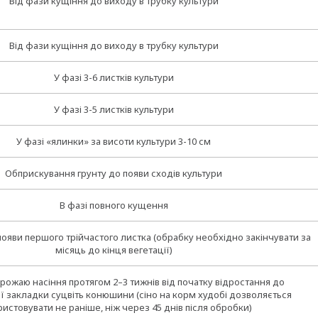
Від фази кущіння до виходу в трубку культури
Від фази кущіння до виходу в трубку культури
У фазі 3-6 листків культури
У фазі 3-5 листків культури
У фазі «ялинки» за висоти культури 3-10 см
Обприскування грунту до появи сходів культури
В фазі повного кущення
я появи першого трійчастого листка (обрабку необхідно закінчувати за
місяць до кінця вегетації)
врожаю насіння протягом 2–3 тижнів від початку відростання до
 закладки суцвіть конюшини (сіно на корм худобі дозволяється
истовувати не раніше, ніж через 45 днів після обробки)