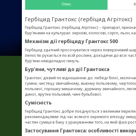
Опис
Х
Гербіцид Грантокс (гербіцид Агрітокс)
Гербіцид Грантокс (гербіцид Агрітокс) – препарат, при
бур'янами на культурах: зернові, колосові, сорго, льон, ка
Механізм дії гербіциду Грантокс 500
Гербіцид здатний просочуватися через поверхневий шар 
легкістю рухається по всій рослині, доходячи до всіх ча
бур'яни невідкладно гинуть.
Бур'яни, чутливі до дії Грантокса
Грантокс дієвий по відношенню до: лебеді білої, молоча
сумки, чистецу звичайному, вьюнку польовому, чертополо
польової, горошку мишачому, дурману звичайного, лют
дикої, ярутке польовий, чині бульбової.
Сумісність
Гербіцид Грантокс добре поєднується з великим перелі
рекомендаціями: під час всякого окремого епізоду зміш
частин суміші в баку з урахуванням того, на якій фазі ро
Застосування Грантокса: особливості викор