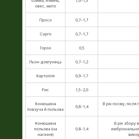
озима, ячмінь,
1,0–1,5
овес, жито
Просо
0,7–1,7
Сорго
0,7–1,7
Горох
0,5
Льон-довгунець
0,7–1,2
Картопля
0,9–1,7
Рис
1,5–2,0
Конюшина
В рік посіву, післ
0,8–1,4
повзуча й польова
Конюшина
В рік збору 
польова (на
0,8–1,4
ембріональної
насіння)
викор