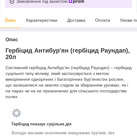
Замовлення під захистом
Опис
Характеристики
Доставка
Оплата
Умови п
Опис
Гербіцид Антибур'ян (гербіцид Раундап),
20л
Системний гербіцид Антибур'ян (гербіцид Раундап) – гербіцид
суцільної типу впливу, який застосовується з метою
викорінення однорічних і багаторічних бур'янистих рослин,
що залишилися на землях слідом за збиранням урожаю, як і
на парах чи на не призначених для сільського господарства
полях.
Гербіцид показує суцільне дія
Володіє високим охопленням знищуваних бур'янів, без