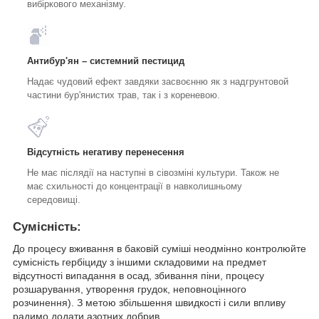
вибіркового механізму.
Антибур'ян – системний пестицид
Надає чудовий ефект завдяки засвоєнню як з надгрунтовой
частини бур'янистих трав, так і з кореневою.
Відсутність негативу перенесення
Не має післядії на наступні в сівозміні культури. Також не
має схильності до концентрації в навколишньому
середовищі.
Сумісність:
До процесу вживання в баковій суміші неодмінно контролюйте
сумісність гербіциду з іншими складовими на предмет
відсутності випадання в осад, збивання піни, процесу
розшарування, утворення грудок, неповноцінного
розчинення). З метою збільшення швидкості і сили впливу
радимо додати азотних добрив.