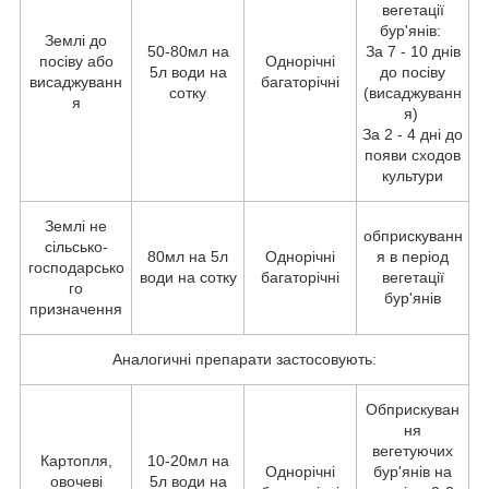
вегетації
бур'янів:
Землі до
50-80мл на
За 7 - 10 днів
посіву або
Однорічні
5л води на
до посіву
висаджуванн
багаторічні
сотку
(висаджуванн
я
я)
За 2 - 4 дні до
появи сходов
культури
Землі не
обприскуванн
сільсько-
80мл на 5л
Однорічні
я в період
господарсько
води на сотку
багаторічні
вегетації
го
бур'янів
призначення
Аналогичні препарати застосовують:
Обприскуван
ня
вегетуючих
Картопля,
10-20мл на
Однорічні
бур'янів на
овочеві
5л води на