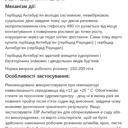
Механізм дії:
Гербіцид Антибур'ян володіє системною, невибірковою
суцільною дією завдяки тому, що діюча речовина
ізопропиламинна сіль гліфосату 480 г/л рухається від місця
контактування з поверхнею рослини до точки росту,
порушуючи через це поділ клітин зростання. Саме тому варто
купити гербіцид Антибур'ян (гербіцид Раундап) | гербіцид
Антибур'ян (гербіцид Раундап).
Гербіцид Антибур'ян здатний знищити однорічних і
багаторічних злакових і дводольних видів бур'янів.
Норма витрати робочого розчину: 150-200 л/га
Особливості застосування:
Рекомендовано використовувати при температурі
навколишнього середовища від +12 до +25 ° С. Обов'язково
стежте за прогнозом гідрометцентру - дощ ні в якому разі не
повинен пройти після п'яти годин від внесення, завдяки чому
можливе досягнення граничного результату. Якщо
застосовувати ЗЗР Антибур'ян для обприскування в саду або
по виноградниках, то варто спостерігати, щоб не було
здійснено намокання робочим розчином штамбів, крон, листя.