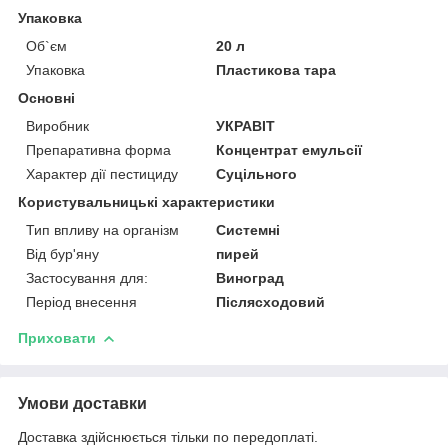
Упаковка
Об`єм
20 л
Упаковка
Пластикова тара
Основні
Виробник
УКРАВІТ
Препаративна форма
Концентрат емульсії
Характер дії пестициду
Суцільного
Користувальницькі характеристики
Тип впливу на організм
Системні
Від бур'яну
пирей
Застосування для:
Виноград
Період внесення
Післясходовий
Приховати
Умови доставки
Доставка здійснюється тільки по передоплаті.