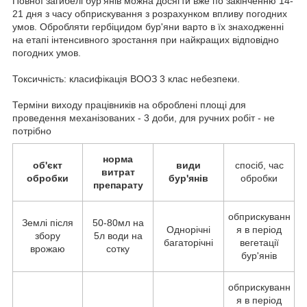
Повної загибелі бур'янів можна досягти вже по закінченню 14-
21 дня з часу обприскування з розрахунком впливу погодних
умов. Обробляти гербіцидом бур'яни варто в їх знаходженні
на етапі інтенсивного зростання при найкращих відповідно
погодних умов.
Токсичність: класифікація ВООЗ 3 клас небезпеки.
Терміни виходу працівників на оброблені площі для
проведення механізованих - 3 доби, для ручних робіт - не
потрібно
норма
об'єкт
види
спосіб, час
витрат
обробки
бур'янів
обробки
препарату
обприскуванн
Землі після
50-80мл на
Однорічні
я в період
збору
5л води на
багаторічні
вегетації
врожаю
сотку
бур'янів
обприскуванн
я в період