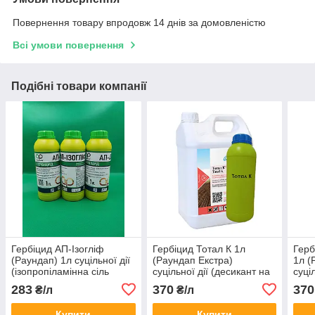
Повернення товару впродовж 14 днів за домовленістю
Всі умови повернення
Подібні товари компанії
Гербіцид АП-Ізогліф
Гербіцид Тотал К 1л
Герб
(Раундап) 1л суцільної дії
(Раундап Екстра)
1л (
(ізопропіламінна сіль
суцільної дії (десикант на
суці
гліфосату 480 г/л)
зернобобових и
зерн
283
370
370
₴/л
₴/л
соняшнику) (калійна сіль
соня
гліфосату)
гліф
Купити
Купити