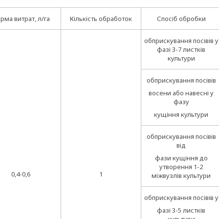
рма витрат, л/га
Кількість обработок
Спосіб обробки
обприскування посівів у
фазі 3-7 листків
культури
обприскування посівів
восени або навесні у
фазу
кущіння культури
обприскування посівів
від
фази кущіння до
утворення 1-2
0,4-0,6
1
міжвузлів культури
обприскування посівів у
фазі 3-5 листків