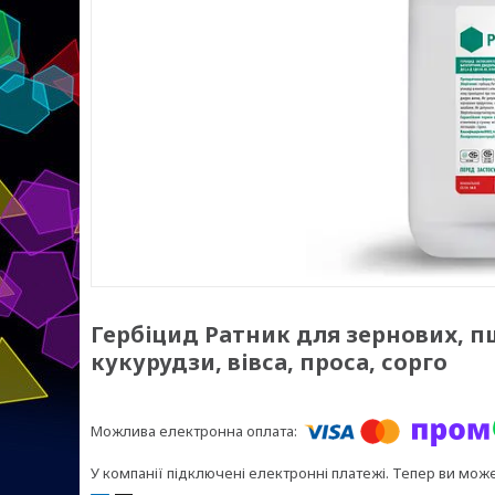
Гербіцид Ратник для зернових, п
кукурудзи, вівса, проса, сорго
У компанії підключені електронні платежі. Тепер ви мож