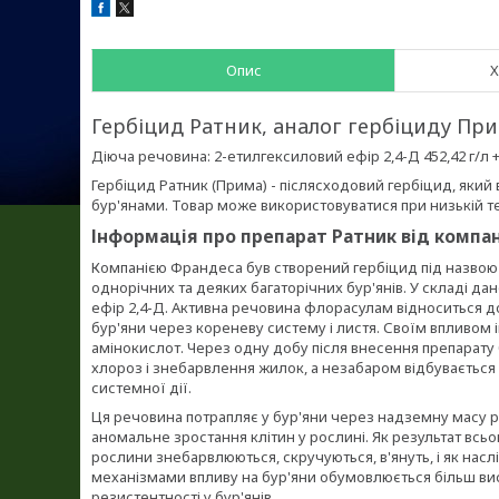
Опис
Х
Гербіцид Ратник, аналог гербіциду При
Діюча речовина: 2-етилгексиловий ефір 2,4-Д 452,42 г/л +
Гербіцид Ратник (Прима) - післясходовий гербіцид, яки
бур'янами. Товар може використовуватися при низькій те
Інформація про препарат Ратник від компан
Компанією Франдеса був створений гербіцид під назвою 
однорічних та деяких багаторічних бур'янів. У складі да
ефір 2,4-Д. Активна речовина флорасулам відноситься 
бур'яни через кореневу систему і листя. Своїм впливом і
амінокислот. Через одну добу після внесення препарату б
хлороз і знебарвлення жилок, а незабаром відбувається
системної дії.
Ця речовина потрапляє у бур'яни через надземну масу 
аномальне зростання клітин у рослині. Як результат всь
рослини знебарвлюються, скручуються, в'януть, і як нас
механізмами впливу на бур'яни обумовлюється більш вис
резистентності у бур'янів.