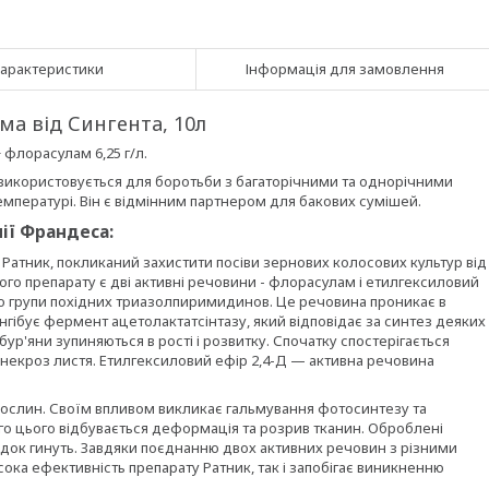
арактеристики
Інформація для замовлення
ма від Сингента, 10л
 флорасулам 6,25 г/л.
й використовується для боротьби з багаторічними та однорічними
мпературі. Він є відмінним партнером для бакових сумішей.
ії Франдеса:
Ратник, покликаний захистити посіви зернових колосових культур від
ного препарату є дві активні речовини - флорасулам і етилгексиловий
до групи похідних триазолпиримидинов. Це речовина проникає в
нгібує фермент ацетолактатсінтазу, який відповідає за синтез деяких
ур'яни зупиняються в рості і розвитку. Спочатку спостерігається
 некроз листя. Етилгексиловий ефір 2,4-Д — активна речовина
рослин. Своїм впливом викликає гальмування фотосинтезу та
ого цього відбувається деформація та розрив тканин. Оброблені
лідок гинуть. Завдяки поєднанню двох активних речовин з різними
ока ефективність препарату Ратник, так і запобігає виникненню