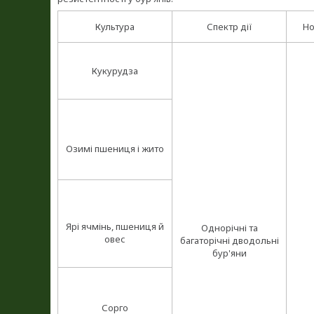
Культура
Спектр дії
Но
Кукурудза
Озимі пшениця і жито
Ярі ячмінь, пшениця й
Однорічні та
овес
багаторічні дводольні
бур'яни
Сорго