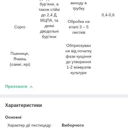
виходу в
бур'яни, а
трубку
також стійкі
до 2,4 Д,
0,4-0,6
МЦПА, та
Обробка на
деякі
Сорго
етапі 3 – 5
дводольні
листків
бур'яни
Обприскуван
ня від початку
Пшениця,
фази кущіння
Ячмінь
до утворення
(озимі, ярі)
1-2 міжвузлів
культури
Приховати
Характеристики
Основні
Характер дії пестициду
Виборчого