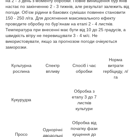
на 2 - 3 день з моменту обробки. Повне винищення бур'янів
настає по закінченню 2 - 3 тижнів, але результат залежить від
погоди. Об'єм рідини в бакових сумішах повинен становити
150 - 250 л/га. Для досягнення максимального ефекту
проводите обробку по бур'янам на етапі 2 - 4 листків.
Температура при внесенні має бути від 10 до 25 градусів, а
швидкість вітру не перевищувати 3 - 4 м/с. Не
використовувати, якщо за прогнозом погоди очікуються
заморозки.
Норма
Культурна
Спектр
Спосіб і час
витрати
рослина
впливу
обробки
гербіциду, л/
га
Обробка з
етапу 3 до 7
Кукурудза
листків
культури
Обробка від
початку фази
Однорічні
Просо
кущення до
дводольні