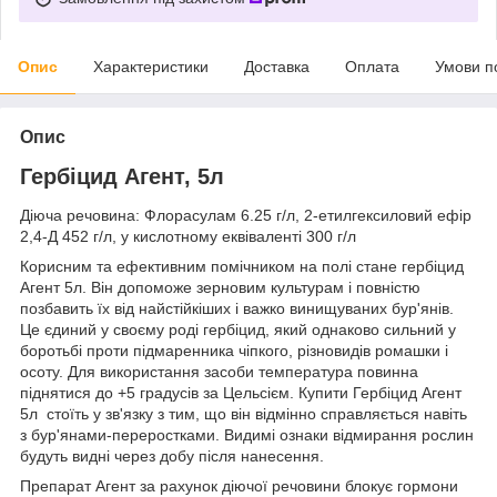
Опис
Характеристики
Доставка
Оплата
Умови п
Опис
Гербіцид Агент, 5л
Діюча речовина: Флорасулам 6.25 г/л, 2-етилгексиловий ефір
2,4-Д 452 г/л, у кислотному еквіваленті 300 г/л
Корисним та ефективним помічником на полі стане гербіцид
Агент 5л. Він допоможе зерновим культурам і повністю
позбавить їх від найстійкіших і важко винищуваних бур'янів.
Це єдиний у своєму роді гербіцид, який однаково сильний у
боротьбі проти підмаренника чіпкого, різновидів ромашки і
осоту. Для використання засоби температура повинна
піднятися до +5 градусів за Цельсієм. Купити Гербіцид Агент
5л стоїть у зв'язку з тим, що він відмінно справляється навіть
з бур'янами-переростками. Видимі ознаки відмирання рослин
будуть видні через добу після нанесення.
Препарат Агент за рахунок діючої речовини блокує гормони