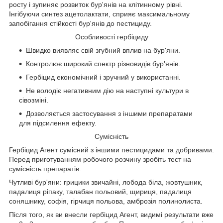
росту і зупиняє розвиток бур'янів на клітинному рівні.
Інгібуючи синтез ацетолактати, сприяє максимальному
запобігання стійкості бур'янів до пестициду.
Особливості гербіциду
Швидко виявляє свій згубний вплив на бур'яни.
Контролює широкий спектр різновидів бур'янів.
Гербіцид економічний і зручний у використанні.
Не володіє негативним дію на наступні культури в
сівозміні.
Дозволяється застосування з іншими препаратами
для підсилення ефекту.
Сумісність
Гербіцид Агент сумісний з іншими пестицидами та добривами.
Перед приготуванням робочого розчину зробіть тест на
сумісність препаратів.
Чутливі бур'яни: грицики звичайні, лобода біла, жовтушник,
падалиця ріпаку, талабан польовий, щириця, падалиця
соняшнику, софія, гірчиця польова, амброзія полинолиста.
Після того, як ви внесли гербіцид Агент, видимі результати вже