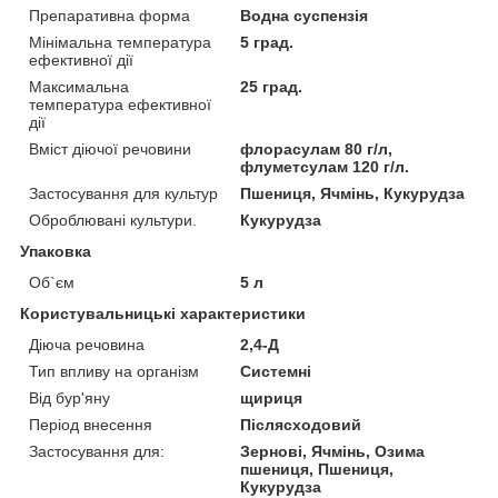
Препаративна форма
Водна суспензія
Мінімальна температура
5 град.
ефективної дії
Максимальна
25 град.
температура ефективної
дії
Вміст діючої речовини
флорасулам 80 г/л,
флуметсулам 120 г/л.
Застосування для культур
Пшениця, Ячмінь, Кукурудза
Оброблювані культури.
Кукурудза
Упаковка
Об`єм
5 л
Користувальницькі характеристики
Діюча речовина
2,4-Д
Тип впливу на організм
Системні
Від бур'яну
щириця
Період внесення
Післясходовий
Застосування для:
Зернові, Ячмінь, Озима
пшениця, Пшениця,
Кукурудза