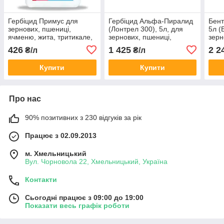
Гербіцид Примус для
Гербіцид Альфа-Пиралид
Бент
зернових, пшениці,
(Лонтрел 300), 5л, для
5л (
ячменю, жита, тритикале,
зернових, пшениці,
зерн
кукурудзи (2,4-Д - 452 г/л,
ячменю, ріпака, жита,
ячме
426
1 425
2 2
₴/л
₴/л
флорасулам - 6,3 г/л)
кукурудзи, капусти, буряка
куку
Бент
Купити
Купити
Про нас
90% позитивних з 230 відгуків за рік
Працює з 02.09.2013
м. Хмельницький
Вул. Чорновола 22, Хмельницький, Україна
Контакти
Сьогодні працює з 09:00 до 19:00
Показати весь графік роботи