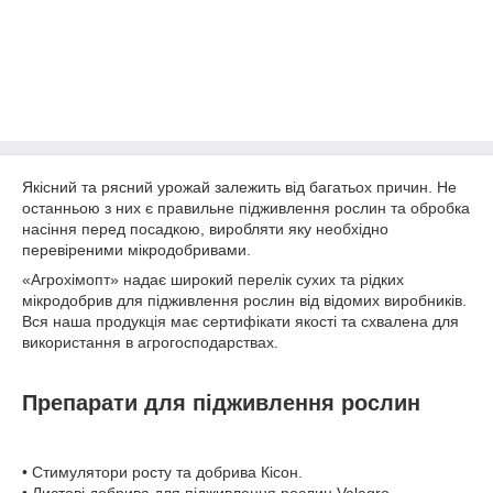
Якісний та рясний урожай залежить від багатьох причин. Не
останньою з них є правильне підживлення рослин та обробка
насіння перед посадкою, виробляти яку необхідно
перевіреними мікродобривами.
«Агрохімопт» надає широкий перелік сухих та рідких
мікродобрив для підживлення рослин від відомих виробників.
Вся наша продукція має сертифікати якості та схвалена для
використання в агрогосподарствах.
Препарати для підживлення рослин
• Стимулятори росту та добрива Кісон.
• Листові добрива для підживлення рослин Valagro.