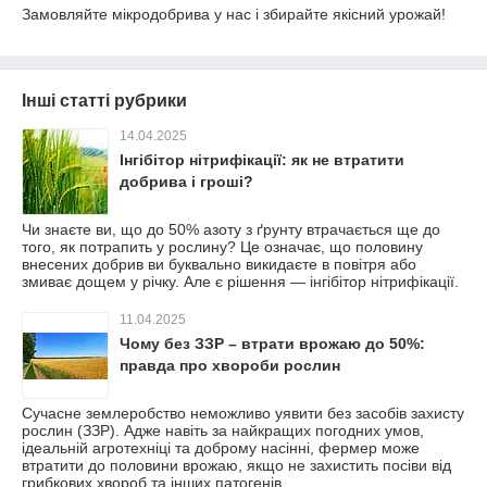
Замовляйте мікродобрива у нас і збирайте якісний урожай!
Інші статті рубрики
14.04.2025
Інгібітор нітрифікації: як не втратити
добрива і гроші?
Чи знаєте ви, що до 50% азоту з ґрунту втрачається ще до
того, як потрапить у рослину? Це означає, що половину
внесених добрив ви буквально викидаєте в повітря або
змиває дощем у річку. Але є рішення — інгібітор нітрифікації.
11.04.2025
Чому без ЗЗР – втрати врожаю до 50%:
правда про хвороби рослин
Сучасне землеробство неможливо уявити без засобів захисту
рослин (ЗЗР). Адже навіть за найкращих погодних умов,
ідеальній агротехніці та доброму насінні, фермер може
втратити до половини врожаю, якщо не захистить посіви від
грибкових хвороб та інших патогенів.