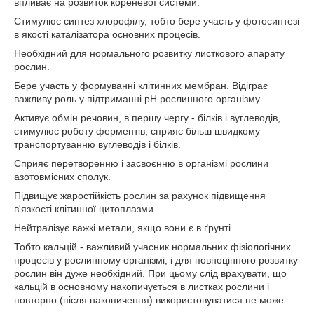
впливає на розвиток кореневої системи.
Стимулює синтез хлорофілу, тобто бере участь у фотосинтезі
в якості каталізатора основних процесів.
Необхідний для нормального розвитку листкового апарату
рослин.
Бере участь у формуванні клітинних мембран. Відіграє
важливу роль у підтриманні рН рослинного організму.
Активує обмін речовин, в першу чергу - білків і вуглеводів,
стимулює роботу ферментів, сприяє більш швидкому
транспортуванню вуглеводів і білків.
Сприяє перетворенню і засвоєнню в організмі рослини
азотовмісних сполук.
Підвищує жаростійкість рослин за рахунок підвищення
в'язкості клітинної цитоплазми.
Нейтралізує важкі метали, якщо вони є в ґрунті.
Тобто кальцій - важливий учасник нормальних фізіологічних
процесів у рослинному організмі, і для повноцінного розвитку
рослин він дуже необхідний. При цьому слід врахувати, що
кальцій в основному накопичується в листках рослини і
повторно (після накопичення) використовуватися не може.