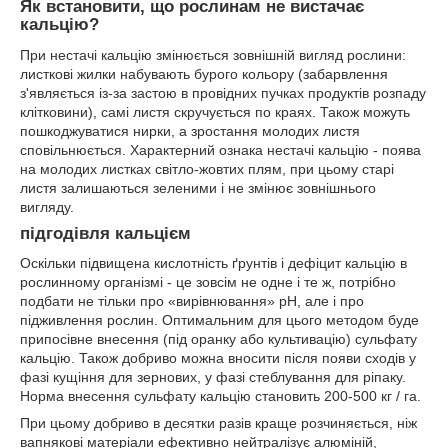
Як встановити, що рослинам не вистачає
кальцію?
При нестачі кальцію змінюється зовнішній вигляд рослини:
листкові жилки набувають бурого кольору (забарвлення
з'являється із-за застою в провідних пучках продуктів розпаду
клітковини), самі листя скручується по краях. Також можуть
пошкоджуватися нирки, а зростання молодих листя
сповільнюється. Характерний ознака нестачі кальцію - поява
на молодих листках світло-жовтих плям, при цьому старі
листя залишаються зеленими і не змінює зовнішнього
вигляду.
підгодівля кальцієм
Оскільки підвищена кислотність ґрунтів і дефіцит кальцію в
рослинному організмі - це зовсім не одне і те ж, потрібно
подбати не тільки про «вирівнювання» рН, але і про
підживлення рослин. Оптимальним для цього методом буде
припосівне внесення (під оранку або культивацію) сульфату
кальцію. Також добриво можна вносити після появи сходів у
фазі кущіння для зернових, у фазі стеблування для ріпаку.
Норма внесення сульфату кальцію становить 200-500 кг / га.
При цьому добриво в десятки разів краще розчиняється, ніж
вапнякові матеріали ефективно нейтралізує алюміній,