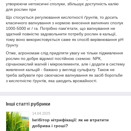
утворюючи нетоксичні сполуки, збільшує доступність калію
для рослин при
Що стосується регулювання кислотності ґрунтів, то досить
класичного вапнування з нормою внесення вапняних сполук
1000-5000 кг / га. Потрібно пам'ятати, що вапнування не
здатний повністю задовольнити потребу рослин в кальції,
тому воно використовується саме як спосіб вирівнювання рН
ґрунту.
Отже, агрономам слід приділяти увагу не тільки підживлення
рослин по добре відомої постійною схемою: NРК,
сірчанокислий магній і мікроелементи, але і додати в систему
живлення кальцій - бажано у вигляді сульфату. Також не
треба забувати про своєчасне вапнування як засіб боротьби
з кислотністю ґрунтів, яка шкодить врожайності.
Інші статті рубрики
14.04.2025
Інгібітор нітрифікації: як не втратити
добрива і гроші?