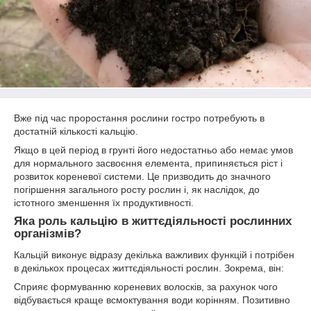
Вже під час проростання рослини гостро потребують в
достатній кількості кальцію.
Якщо в цей період в грунті його недостатньо або немає умов
для нормального засвоєння елемента, припиняється ріст і
розвиток кореневої системи. Це призводить до значного
погіршення загального росту рослин і, як наслідок, до
істотного зменшення їх продуктивності.
Яка роль кальцію в життєдіяльності рослинних
організмів?
Кальцій виконує відразу декілька важливих функцій і потрібен
в декількох процесах життєдіяльності рослин. Зокрема, він:
Сприяє формуванню кореневих волосків, за рахунок чого
відбувається краще всмоктування води корінням. Позитивно