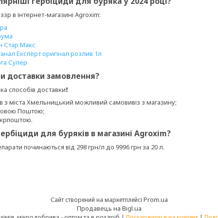
лярніші гербіциди для буряка у 2024 році?
ззр в інтернет-магазині Agroxim:
ура
рума
н Стар Макс
анал Експерт оригінал розлив 1л
рга Супер
нти доставки замовлення?
ька способів доставки❗
ів з міста Хмельницький можливий самовивіз з магазину;
Новою Поштою;
Укрпоштою.
 гербіциди для буряків в магазині Agroxim?
епарати починаються від 298 грн/л до 9996 грн за 20 л.
Prom.ua
Сайт створений на маркетплейсі
Продавець на Bigl.ua
"АГРОХІМОПТ" - агрохімія, мікродобрива - оптом та в роздріб |
Поскаржитися на контент
|
Полі