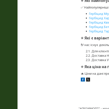
⭐ Які найпопу
✅ Найпопулярніші 
Гербіцид Мі
Гербіцид Ха
Гербіцид Кві
Гербіцид Бет
Гербіцид Та
⭐ Які є варіа
❗У нас існує декіл
Для клієнт
Доставка 
Доставка 
⭐ Яка ціна на
🔥 Ціни на дані пр