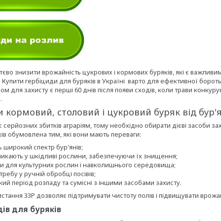
ттєво знизити врожайність цукрових і кормових буряків, які є важливи
 Купити гербіциди для буряків в Україні варто для ефективної боро
м для захисту є перші 60 днів після появи сходів, коли трави конкуру
.
 кормовий, столовий і цукровий буряк від бур'
 серйозних збитків аграріям, тому необхідно обирати дієві засоби зах
ів обумовлена тим, які вони мають переваги:
 широкий спектр бур'янів;
икають у шкідливі рослини, забезпечуючи їх знищення;
и для культурних рослин і навколишнього середовища;
ребу у ручній обробці посівів;
ий період розпаду та сумісні з іншими засобами захисту.
тання ЗЗР дозволяє підтримувати чистоту полів і підвищувати врожай
ів для буряків