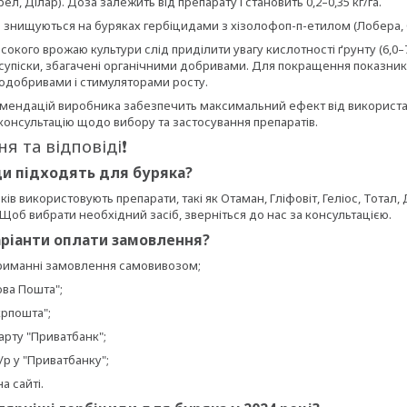
ел, Ділар). Доза залежить від препарату і становить 0,2–0,35 кг/га.
 знищуються на буряках гербіцидами з хізолофоп-п-етилом (Лобера, Ор
окого врожаю культури слід приділити увагу кислотності ґрунту (6,0–7,
 супіски, збагачені органічними добривами. Для покращення показни
одобривами і стимуляторами росту.
ендацій виробника забезпечить максимальний ефект від використання
консультацію щодо вибору та застосування препаратів.
ня та відповіді❗
ди підходять для буряка?
ів використовують препарати, такі як Отаман, Гліфовіт, Геліос, Тотал,
 Щоб вибрати необхідний засіб, зверніться до нас за консультацією.
 варіанти оплати замовлення?
триманні замовлення самовивозом;
ова Пошта";
крпошта";
арту "Приватбанк";
р у "Приватбанку";
а сайті.