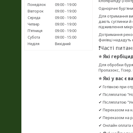
клопіраліду (Лонтр
Понеділок
09:00
19:00
Однорічні бур'яни
Вівторок
09:00
19:00
Для отримання вис
Середа
09:00
19:00
дають суглинки й
Четвер
09:00
19:00
підживлення мікр
Пʼятниця
09:00
19:00
Дотримання реком
Субота
09:00
15:00
фахівці нададуть 
Неділя
Вихідний
❗Часті питан
⭐ Які гербіци
Для обробки буряк
Пропазокс, Тізер.
⭐ Які у вас є
✔ Готівкою при о
✔ Післяплатою "Н
✔ Післяплатою "У
✔ Переказом на к
✔ Переказом на р/
✔ Онлайн оплата н