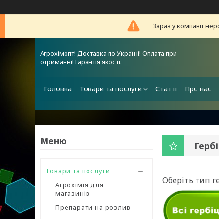
Зараз у компанії нер
Агрохімопт! Доставка по Україні! Оплата при
отриманні! Гарантія якості.
Головна
Товари та послуги
Статті
Про нас
Гербі
Товари та послуги
Оберіть тип г
Агрохімія для
магазинів
Препарати на розлив