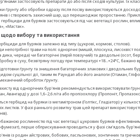
р'янами застосовують препарати до або після сходів культури. Їх клас
ки ґрунту або обробки одразу після посіву використовуються досходов
'янів і створюють захисний шар, що перешкоджає проростанню. Прикла
 гербіциди для буряків застосовуються під час вегетації рослин, вплив
», «Мастак».
 щодо вибору та використання
рбіциди для буряків залежно від типу (цукрові, кормові, столові).
и непотрібної трави на полі: однорічні (мишій, плоскуха, лисохвіст по
 дика, череда) чи багаторічні (пирій повзучий) та дводольні (осот, бер
робку в суху, безвітряну погоду при температурі +18...+24°C, бажано в
ідготовки ґрунту та знищення багаторічних злакових і дводольних б
идом суцільної дії, таким як Раундап або його аналоги (Отаман, Гліфов
механічний обробіток ґрунту.
захисту від однорічних бур'янів рекомендується використовувати ґрун
н, Авангард) у дозі 1,6–2,6 л/га або пропізохлору (Пропоніт, Пропазокс,
ся гербіцид на буряки із метамітроном (Голтікс, Гладіатор) у кількост
іх листків. У фазі раннього розвитку трав цей препарат використовуєть
ів).
ебажаною рослинністю під час вегетації цукрових буряків ефективн
мезат), перше обприскування проводиться у фазі сім'ядоль бур'янів,
янів із родин айстрових, бобових, пасльонових, зонтичних та гречко