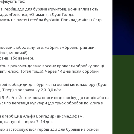
ифікують так:
і гербіциди для буряків (грунтові). Вони впливають
ди: «Геліонс», «Отаман», «Дуал Голд».
ають на листя і стебла бур'янів. Приклади: «Квін Сатр
льовий, лобода, лутига, жабрій, амброзія, грицики,
ізка, молочай).
ранці або ввечері.
ур'янів рекомендовано восени провести обробку площі
іт, Геліос, Тотал тощо). Через 14 днів після обробки
тові гербіциди для буряків на основі метолахлору (Дуал
 Тізер) з розрахунку 2,0–3,0 л/га.
і 5–6 л/га. Його можна вносити до посіву, до сходів або на
ся по вегетації культури (до трьох обробок по 2 л/га з
им є гербіцид Альфа Бригадир (дисмедифам,
 наступні – через 7–14 днів.
вих застосовуються гербіциди для буряків на основі