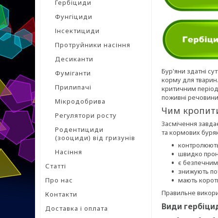
Гербіциди
Фунгіциди
Інсектициди
Протруйники насіння
Десиканти
Бур'яни здатні су
Фуміганти
корму для тварин.
Прилипачі
критичним періодо
поживні речовини
Мікродобрива
Чим кропити
Регулятори росту
Засмічення завдає
Родентициди
та кормових буряк
(зооциди) від гризунів
контролюють
Насіння
швидко прон
є безпечним
Статті
знижують пот
Про нас
мають коротк
Правильне викорис
Контакти
Види гербіцид
Доставка і оплата