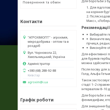
Для боротьби з бу
Повернення та обмін
Для підготов
на коріння бур
Післясходові
Контакти
Макс», «Лобера
Рекомендації
Вибирайте ге
"АГРОХІМОПТ" - агрохімія,
Визначте вид
мікродобрива - оптом та в
гірчиця, редька
роздріб
Виконуйте об
Вул. Чорновола 22,
Для ефективної п
Хмельницький, Україна
для буряків гербіц
можна здійснити 
Адміністратор
Після посіву для 
+380 (68) 288-92-88
Голд, Альфа Гетьма
Київстар
Також застосовуєть
agroxim@i.ua
стадії 1–2 справжн
інтервалом 8–10 дн
Для боротьби з н
Графік роботи
фенмедифам, етофу
Для знищення бур'