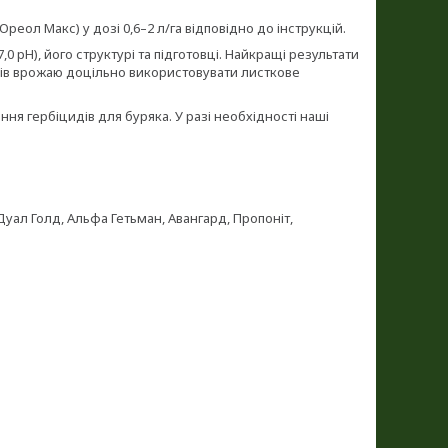
еол Макс) у дозі 0,6–2 л/га відповідно до інструкцій.
0 pH), його структурі та підготовці. Найкращі результати
ків врожаю доцільно використовувати листкове
 гербіцидів для буряка. У разі необхідності наші
 Дуал Голд, Альфа Гетьман, Авангард, Пропоніт,