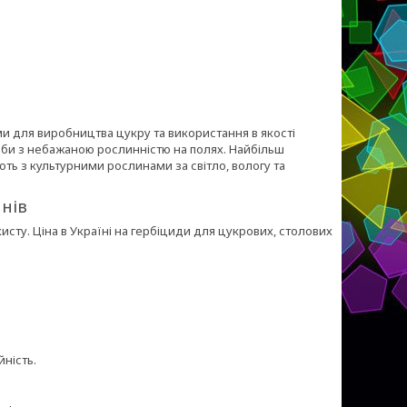
ми для виробництва цукру та використання в якості
тьби з небажаною рослинністю на полях. Найбільш
ють з культурними рослинами за світло, вологу та
янів
исту. Ціна в Україні на гербіциди для цукрових, столових
ність.